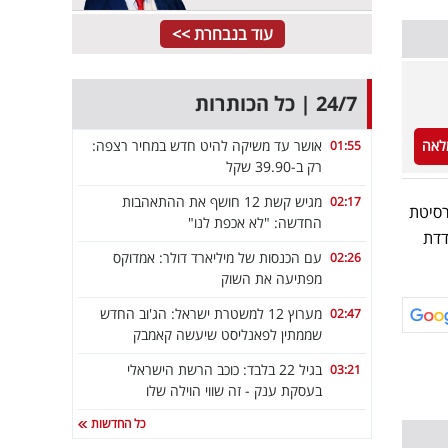
עוד בנבחרת >>
24/7 | כל הכותרות
אושר עד משיקה להיט חדש במחיר רצפה:
לאה
01:55
רק ב-39.90 שקל
מגיש קשת 12 חושף את ההתאהבות
02:17
רסיטת
החדשה: "לא אכפת לנו"
דדת
עם הכנסות של מיליארד דולר: אמדוקס
02:26
מפתיעה את השוק
מערוץ 12 למשטרת ישראל: הג'וב החדש
02:47
שממתין לפאנליסט שיעשה קאמבק
בגיל 22 בלבד: כוכב הרשת הישראלי
03:21
בעסקת ענק - זה שווי הוילה שלו
כל החדשות