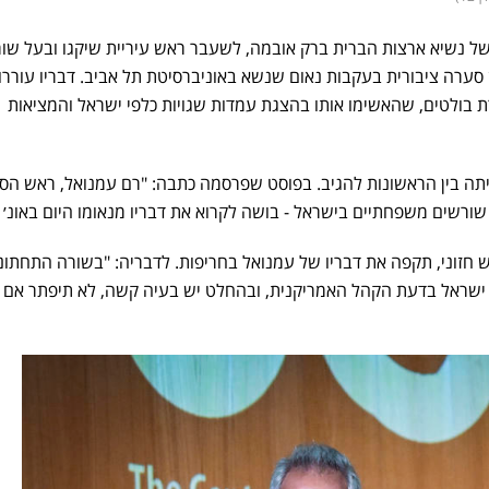
ל נשיא ארצות הברית ברק אובמה, לשעבר ראש עיריית שיקגו ובעל שו
סערה ציבורית בעקבות נאום שנשא באוניברסיטת תל אביב. דבריו עוררו
 בולטים, שהאשימו אותו בהצגת עמדות שגויות כלפי ישראל והמציאות
יתה בין הראשונות להגיב. בפוסט שפרסמה כתבה: "רם עמנואל, ראש הס
ורשים משפחתיים בישראל - בושה לקרוא את דבריו מנאומו היום באונ׳ ת
ש חזוני, תקפה את דבריו של עמנואל בחריפות. לדבריה: "בשורה התחתונ
 ישראל בדעת הקהל האמריקנית, ובהחלט יש בעיה קשה, לא תיפתר אם 