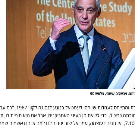
לום: אבשלום ששוני, פלאש 90
העיתונאי חגי סגל הצטרף לביקורת והתייחס לעמדות שיוחסו לעמנואל ב
מישראל לסגת לקווי 67׳, לטובתה כביכול, וכדי לשאת חן בעיני האמריקנים. אבל אם היא תציית לו,
שוב כמו שקרה בגזרת קווי 67׳ ב-7.10, ואז תגיב בעוצמה, עמנואל שוב יסביר לנו למה אנחנו אשמים 