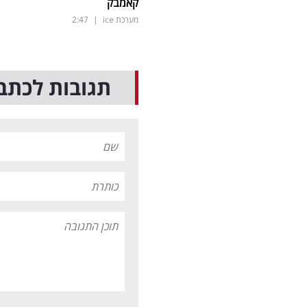
קאמבק
מערכת ice
|
2:47
תגובות לכתב