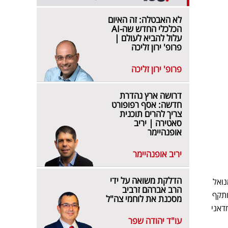
לא האבטלה: זה האיום
הכלכלי החדש שה-AI
עלול להביא לעולם |
פרופ' ירון זליכה
פרופ' ירון זליכה
דרושה ארץ נהדרת
חדשה: אסף רפופורט
צריך להרים תוכנית
סאטירה | יריב
אופנהיימר
יריב אופנהיימר
הדלקת משואה על ידי
נוגע לנסיגה לקווי 1967. "רם עמנואל
הרב אברהם זרביב
 תותקף
מסכנת את לוחמי צה"ל
שממדאני
עו"ד יהודה שפר