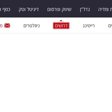
ומדיה
נדל"ן
שיווק ופרסום
דיגיטל וטק
כסף ו
ם
רייטינג
דרושים
ניוזלטרים
מי