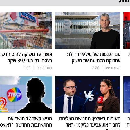
עם הכנסות של מיליארד דולר:
אושר עד משיקה להיט חדש 
אמדוקס מפתיעה את השוק
רצפה: רק ב-39.90 שקל
מערכת ice
|
2:26
מערכת ice
|
1:55
ב
העימות באולפן: המגישה הצליחה
מגיש קשת 12 חושף את
ה
להביך את אביעד גליקמן - "אל
ההתאהבות החדשה: "לא אכפת