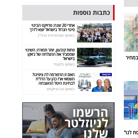
כתבות נוספות
אחרי 20 שנה: פרויקט הבינוי
פינוי הגדול בישראל יוצא לדרך
בשיתוף מערכת זירת הנדל"ן
פחות קיבעון, יותר תמורה: השינוי
שמסביר את ההצלחה של ג'אקו
במחיר
בישראל
בשיתוף כלמוביל
האם זו הרפורמה לה ציפינו?
השמאי ארז כהן על הדו"ח
לבחינת היטל ההשבחה
בשיתוף ice פרויקטים
 לנו"