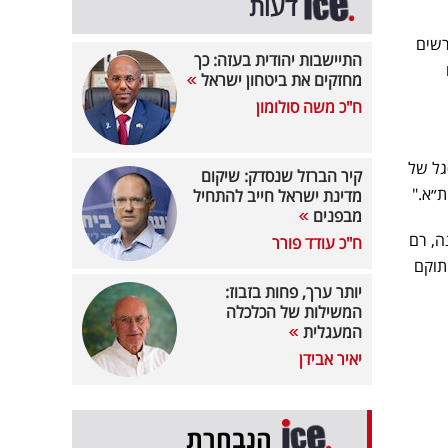
דעות
רשים
התיישבות יהודית בעזה: כך
מחזקים את ביטחון ישראל
ח"כ משה סולומון
גל של
קיר הברזל שנסדק: שיקום
״א."
מדינת ישראל חייב להתחיל
מבפנים
ה, רם
ח"כ עודד פורר
תוקם
יותר ערך, פחות בזבוז:
המשילות של הכלכלה
המעגלית
יאיר אבידן
הנבחרת