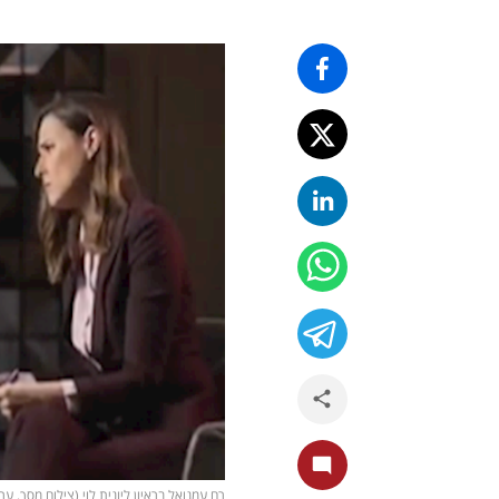
רם עמנואל בראיון ליונית לוי (צילום מסך, ערוץ 2