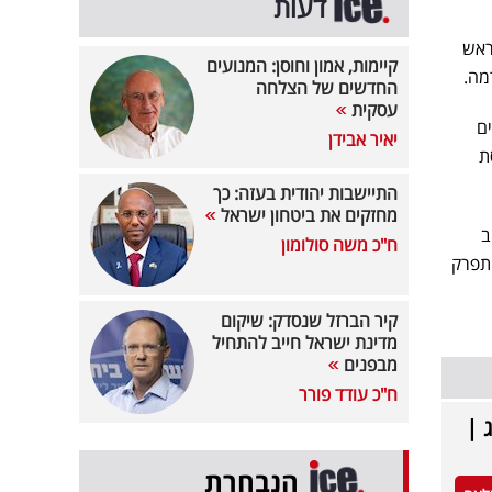
דעות
ראש
קיימות, אמון וחוסן: המנועים
החדשים של הצלחה
עסקית
ים
יאיר אבידן
ת
התיישבות יהודית בעזה: כך
מחזקים את ביטחון ישראל
ב
ח"כ משה סולומון
תפרק
קיר הברזל שנסדק: שיקום
מדינת ישראל חייב להתחיל
מבפנים
ח"כ עודד פורר
 |
הנבחרת