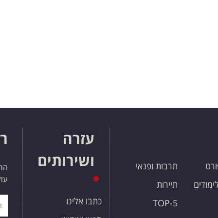
עזרה
רו
ושירותים
ורט
תרבות ופנאי
הרש
עול
לימודים
תיירות
כתבו אלינו
TOP-5