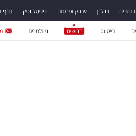
ומדיה
נדל"ן
שיווק ופרסום
דיגיטל וטק
כסף ו
ם
רייטינג
דרושים
ניוזלטרים
מי