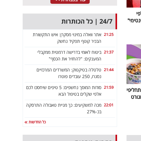
י
24/7 | כל הכותרות
טימי"
אתר וואלה במינוי מסקרן: איש התקשורת
21:25
הבכיר קוטף תפקיד נחשק
ביטוח לאומי בדרישה דרמטית ממקבלי
21:37
המענקים: "להחזיר את הכסף"
טלטלה בטיקטוק: המשרדים המרכזיים
21:44
נסגרו, 250 עובדים פוטרו
סודות המוסך נחשפים: 5 טיפים שיחסכו לכם
21:59
חליפי
אלפי שקלים בטיפול הבא
גורט
מכה למשקיעים: כך מניית טאבולה התרסקה
22:01
בכ-27%
כל החדשות