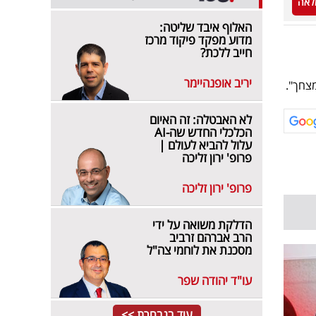
לאה
האלוף איבד שליטה:
מדוע מפקד פיקוד מרכז
חייב ללכת?
יריב אופנהיימר
צחך".
לא האבטלה: זה האיום
הכלכלי החדש שה-AI
עלול להביא לעולם |
פרופ' ירון זליכה
פרופ' ירון זליכה
הדלקת משואה על ידי
הרב אברהם זרביב
מסכנת את לוחמי צה"ל
עו"ד יהודה שפר
עוד בנבחרת >>