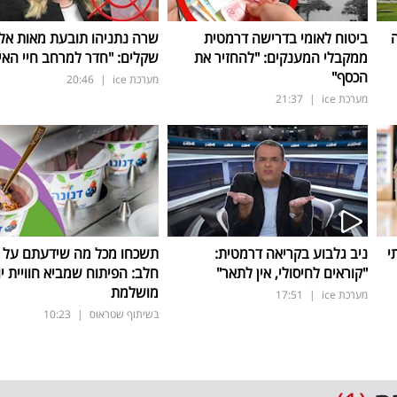
ה
ביטוח לאומי בדרישה דרמטית
שרה נתניהו תובעת מאות אלפ
ממקבלי המענקים: "להחזיר את
שקלים: "חדר למרחב חיי האינ
הכסף"
מערכת ice
|
20:46
מערכת ice
|
21:37
י
ניב גלבוע בקריאה דרמטית:
תשכחו מכל מה שידעתם על ת
"קוראים לחיסולי, אין לתאר"
חלב: הפיתוח שמביא חוויית יו
מושלמת
מערכת ice
|
17:51
בשיתוף שטראוס
|
10:23