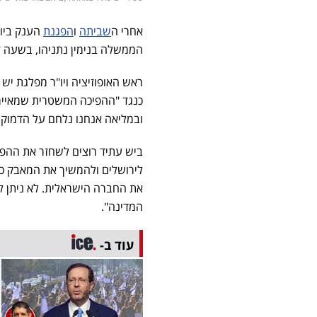
אחרי ה
שביתה
ו
הפגנת
הענק ביום
הממשלה בנימין נתניהו, בשעה זו מפגינים בכ-50 מוקדים שונים זו השבת ה
ראש האופוזיציה ויו"ר מפלגת יש 
כנגד "ההפיכה המשטרית שמאיימת
ובמליאה אנחנו נלחם על הדמוקר
ביש עתיד רוצים לשחזר את ההפגנ
לירושלים ולהמשיך את המאבק כ
את החברה הישראלית. לא ניתן ל
המדינה".
עוד ב-