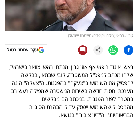
קריפטו
ויראלי
קובי שבתאי (צילום ויקיפדיה/ משטרת ישראל)
טלוויזיה
עקבו אחרינו בגוגל
עסקי
ספורט
ראשי איגוד רופאי אף אוזן גרון ומנתחי ראש וצוואר בישראל,
שלחו מכתב למפכ"ל המשטרה, קובי שבתאי, בבקשה
קריירה
להפסיק את השימוש ב"צעקה" בהפגנות. ה"צעקה" הינה
ולימודים
מערכת יחסית חדשה בשירות המשטרה שמפיקה רעש רב
במטרה לפזר הפגנות. במכתב הם מבקשים
מינויים
מהמפכ"ל שהשימוש ייפסק עד ל"הבהרת הסוגיות
הבריאותיות" וה"דיון ציבורי" בנושא.
רייטינג
רכב