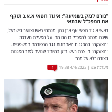
נדל"ן
"גורם לנזק בשמיעה": איגוד רופאי א.א.ג תוקף
דיגיטל
את המפכ"ל שבתאי
וטק
ראשי איגוד רופאי אף אוזן גרון ומנתחי ראש וצוואר בישראל,
שיגרו מכתב למפכ"ל בו הם מחו על הפעלת מערכת
שיווק
"הצעקה" בהפגנות האחרונות נגד הרפורמה המשפטית.
ופרסום
"הצעקה" מייצרת רעש חזק במיוחד שנועד לפזר הפגנות
בצורה "לא אלימה"
משפט
מערכת ice
|
4/4/2023
19:38
1
מדדים
ומחקרים
דעות
רכילות
עסקית