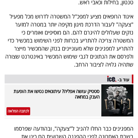
טנטון, בחילות וכאבי ראש.
40
איגוד הרופאים מציע למפכ"ל המשטרה לדרוש מכל מפעיל
"צעקה" לעבור הדרכת מיגון מקיפה יותר במטרה למזער
שיתופי
נזקים שעלולים להיגרם להם. הם מוסיפים ואומרים כי
פעולה
המשטרה צריכה להתריע בכרזות לפני השימוש במכשיר כדי
להתריע למפגינים שלא מעוניינים בנזק שהמכשיר מייצר
ולפרסם את הנתונים לגבי שימוש המכשיר באינטרנט שצורה
שתהיה גלויה לציבור הרחב.
דרושים
עוד ב-
ניוזלטרים
סטטיק עושה אפליה? עיתונאים נטשו את הופעת
הענק במחאה
מייל
לכתבה המלאה
אדום
המפגינים כבר החלו להגיב ל"צעקה", ובהודעה שפרסמו
בשבת האחרונה לפני ההפגנה השבועית הם כינו את