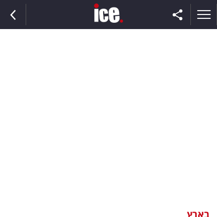
ראשי
הנבחרת
השוק
תקשורת
ומדיה
כסף
וצרכנות
בארץ