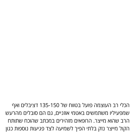
בריאות
תרבות
ופנאי
תיירות
TOP-
5
המילון
הכלכלי
הכלי רב העוצמה פועל בטווח של 135-150 דציבלים ואף
פודקאסט
שמפעיליו משתמשים באטמי אוזניים, גם הם סובלים מהרעש
הרב שהוא מייצר. הרופאים מזהירים במכתב שהוכח שתותח
40
הקול מייצר נזק בלתי הפיך לשמיעה לצד פגיעות נוספות כגון
UNDER