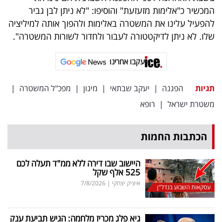
פרסמו
המכשיר כ"אלימות מזעזעת" והוסיפו: "לא ניתן לבן גביר
באייס
להפעיל עלינו את המשטרה באלימות ולהפוך אותה למיליציה
שלו. לא ניתן לדיקטטורה לעבור ולחדור לשורות המשטרה".
עקבו
אחרינו:
עקבו אחרינו
תגיות
הפגנה
|
יעקב שבתאי
|
מיגון
|
מפכ"ל המשטרה
|
משטרת ישראל
|
רופא
הכתבות החמות
היישוב שבו דירה ללא ממ"ד תעלה לכם
525 אלף שקל
איציק יצחקי
|
7/8/2026
עסקאות השבוע בנדל"ן
גיא פלג מכריז מלחמה: הגיש תביעת ענק