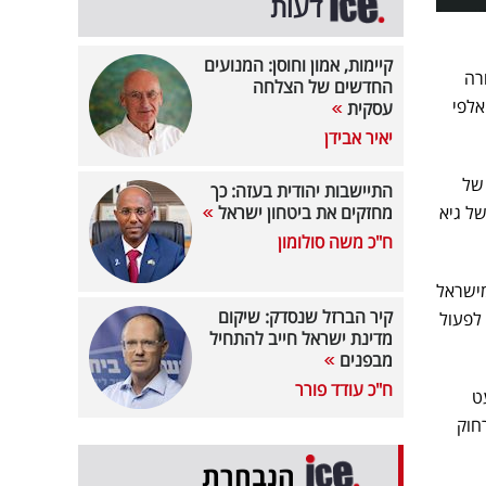
דעות
קיימות, אמון וחוסן: המנועים
רה
החדשים של הצלחה
אלפי
עסקית
יאיר אבידן
של
התיישבות יהודית בעזה: כך
ה לצוות של גיא
מחזקים את ביטחון ישראל
ח"כ משה סולומון
מישראל
קיר הברזל שנסדק: שיקום
לפעול
מדינת ישראל חייב להתחיל
מבפנים
ח"כ עודד פורר
ט
 13, מאקו וקשת 12, שישבו רחוק
הנבחרת