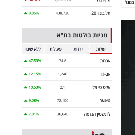
בגוגל
תל בונד 20
0.05%
438.730
מניות בולטות בת"א
עולות
יורדות
פעילות
ללא שינוי
אברות
47.53%
74.8
אב-גד
12.15%
1,246
אקס טי אל
10.53%
2.1
טאואר
9.08%
72,100
לוינשטין הנדסה
7.01%
36,640