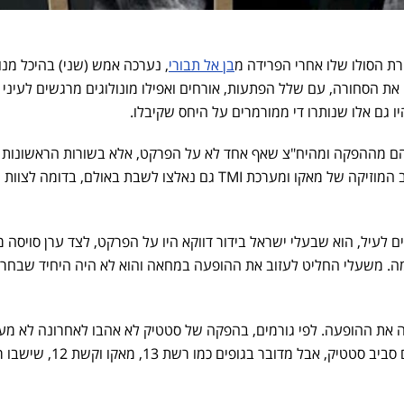
ת הסולו שלו אחרי הפרידה מ
בן אל תבורי
, נערכה אמש (שני) בהיכל מנו
את הסחורה, עם שלל הפתעות, אורחים ואפילו מונולוגים מרגשים לעיני 
יו גם אלו שנותרו די ממורמרים על היחס שקיבלו.
להם מההפקה ומהיח"צ שאף אחד לא על הפרקט, אלא בשורות הראשונות 
היציע. העיתונאי גיל משעלי, כתב המוזיקה של מאקו ומערכת TMI גם נאלצו לשבת באולם, בדומ
לעיל, הוא שבעלי ישראל בידור דווקא היו על הפרקט, לצד ערן סויסה 
 כמה. משעלי החליט לעזוב את ההופעה במחאה והוא לא היה היחיד שבחר 
ה את ההופעה. לפי גורמים, בהפקה של סטטיק לא אהבו לאחרונה לא מע
כתבות של משעלי שחשפו דברים סביב סטטיק, אבל מדובר בגופים כמו רשת