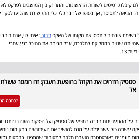
לם קיבלו כרטיסים לשורות הראשונות, והמרחק בין המושבים לפרקט לא 
יה" הביאה לתסיסה, אך בסופו של דבר כלל כלי התקשורת שהגיעו לסקר ק
ל רשימת אורחים שתפסו את מקומו של האקס
תבורי
: איתי לוי, אגם בוחבו
ה שהייתה שנויה במחלוקת לחלקכם, אבל הרימה את ההיכל רגע אחרי
ת 13.
סטטיק הדהים את הקהל בהופעת הענק: זה המסר ששלח 
אל
לכתבה המ
 על ההתעניינות הרבה במופע של סטטיק ועל הסיקור האוהד והתגובות
פקה עשתה כול אשר יכלה על מנת להושיב את העיתונאים במקומות נוחים
מות מוזמנים באורקסטרה הועברו חלקם למקומות שהתפנו. בהפקות גדול