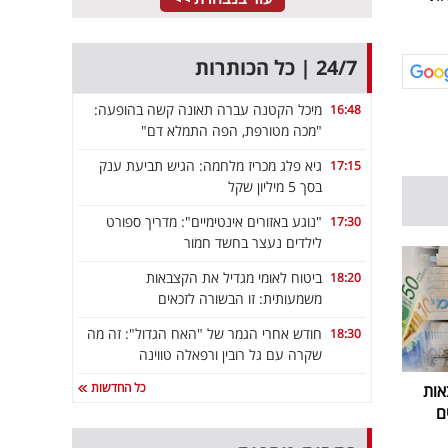
24/7 | כל הכותרות
מיכל הקטנה עברה תאונה קשה בהופעה:
16:48
"מכה מטורפת, הפה התמלא דם"
גיא פלג מכריז מלחמה: הגיש תביעת ענק
17:15
בסך 5 מיליון שקל
"נוגע באזורים אינטימיים": מדריך ספורט
17:30
לילדים נעצר בחשד חמור
ביטוח לאומי מגדיל את הקצבאות
18:20
משמעותית: זו הבשורה לזכאים
חודש אחרי הגמר של "האח הגדול": זה מה
18:30
שקרה עם גל רובין ורפאלה טווינה
כל החדשות
אות
ם