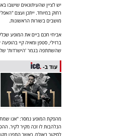
יש לציין שהעיתונאים שישבו באו
רחוק במיוחד. ייתכן ועצם "האפל
מושבים בשורות הראשונות.
​אביחי חכם ביים את המופע שכל
ברזילי, סטפן ומאיה קיי בהופע
שהשתתפה בגמר 'הישרדות' של רש
עוד ב-
מהפקת המופע נמסר: "אנו שמחים
הנלהבות לו זכה מקיר לקיר. הה
לסיקור באולם. כאשר התפנו מקו