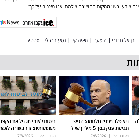
ינם שבעי רצון ממקום ההושבה שלהם ואנו מצרים על כך".
עקבו אחרינו
|
בן אל תבורי
|
הופעה
|
מאיה קיי
|
נטע ברזילי
|
סטטיק
ות
ה
גיא פלג מכריז מלחמה: הגיש
ביטוח לאומי מגדיל את הקצב
תביעת ענק בסך 5 מיליון שקל
משמעותית: זו הבשורה לזכאי
מערכת ice
|
7/8/2026
מערכת ice
|
7/8/2026