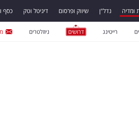
ומדיה
נדל"ן
שיווק ופרסום
דיגיטל וטק
כסף ו
ם
רייטינג
דרושים
ניוזלטרים
מי