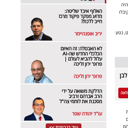
היה
האלוף איבד שליטה:
יבלו
מדוע מפקד פיקוד מרכז
חייב ללכת?
ט, נטע
יריב אופנהיימר
לא האבטלה: זה האיום
הכלכלי החדש שה-AI
עלול להביא לעולם |
פרופ' ירון זליכה
לבן
פרופ' ירון זליכה
הדלקת משואה על ידי
לאה
הרב אברהם זרביב
מסכנת את לוחמי צה"ל
עו"ד יהודה שפר
ות
עוד בנבחרת >>