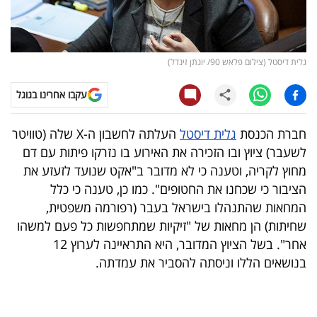
קריפטו
ויראלי
גלית דיסטל (צילום פלאש 90/ יונתן זינדל)
טלוויזיה
עקבו אחרינו בגוגל
עסקי
חברת הכנסת
גלית דיסטל
העלתה לחשבון ה-X שלה (טוויטר
ספורט
לשעבר) ציוץ ובו הזכירה את האירוע בו נזרקו פיתות עם דם
מחוץ לקריה, וטענה כי לא מדובר ב"אקט שנועד לזעזע את
קריירה
הציבור כי שכחנו את החטופים". כמו כן, טענה כי כלל
ולימודים
המחאות שהתנהלו בישראל בעבר (רפורמה משפטית,
שחיתות) הן מחאות של "זיקיות שמתחפשות כל פעם למשהו
מינויים
אחר". בשל הציוץ המדובר, היא התראיינה לערוץ 12
בנושאים הללו וניסתה להסביר את עמדתה.
רייטינג
רכב