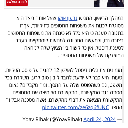
לכתבה המלאה
40
במהלך הריאיון, המגיש
גדעון אוקו
שאל אותה כיצד היא
מסוגלת לכנות את משפחות החטופים כ"זיקיות", אך זו
שיתופי
בתגובה טענה כי היא כלל לא כינתה את משפחות החטופים
פעולה
בצורה הזו, ולמעשה התכוונה למחאות שהתקיימו בעבר.
לטענת דיסטל, אין כל קשור בין הציוץ שלה למחאה
המוצדקת של משפחות החטופים.
דרושים
מזמינים את גלית דיסטל לאולפן 12 להגיב על פוסט הזיקיות.
ניוזלטרים
טעות. היא כבר לא יודעת להבדיל בין טוב לרע. משקרת בכל
משפט, גם כשהפוסט שלה על המסך. ומה מקבלים? נאום
הסתה נגד התקשורת. התקשורת השמיצה את החטופים.
מייל
התקשורת הוציאה את דברי מהקשרם. אשה מסכנה אבל זה
המצב
pic.twitter.com/ze6zq6fUNC
אדום
April 24, 2024
— Yoav Ribak (@YoavRibak)