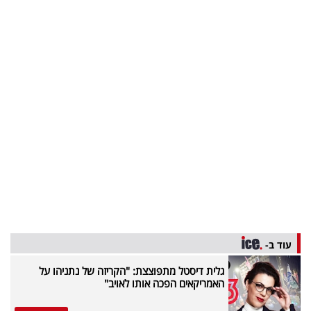
בריאות
תרבות
ופנאי
תיירות
TOP-
5
המילון
הכלכלי
עוד ב-
פודקאסט
גלית דיסטל מתפוצצת: "הקריזה של נתניהו על
40
האמריקאים הפכה אותו לאויב"
UNDER