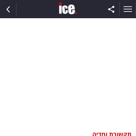
ראשי
הנבחרת
השוק
תקשורת
ומדיה
כסף
וצרכנות
תקשורת ומדיה