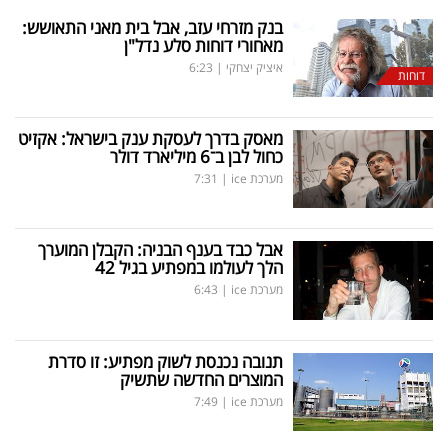
בנק מזרחי עזב, אבל בית מאני התאושש:
מאחורי דוחות סלע נדל"ן
איציק יצחקי
|
6:23
דוחות
מאסק בדרך לעסקת ענק בישראל: אקזיט
כחול לבן ב־6 מיליארד דולר
מערכת ice
|
7:31
אבל כבד בענף הבניה: הקבלן המוערך
הלך לעולמו במפתיע בגיל 42
מערכת ice
|
6:43
תנובה נכנסת לשוק מפתיע: זו סדרת
המוצרים החדשה שתשיק
מערכת ice
|
7:49