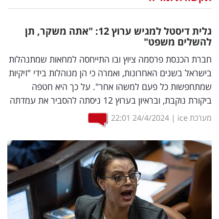
נדל"ן
גלית דיסטל למגיש ערוץ 12: "אתה משקר, תן
דיגיטל
להשלים משפט"
וטק
חברת הכנסת פרסמה ציוץ ובו התייחסה למחאות שמתנהלות
בישראל בשנים האחרונות, ואמרה כי הן מנוהלות בידי "זיקיות
שיווק
שמתחפשות כל פעם למשהו אחר". על כך היא חטפה
ופרסום
ביקורת נוקבת, ובראיון בערוץ 12 ניסתה להסביר את עמדתה
משפט
מערכת ice
|
24/4/2024
22:01
מדדים
ומחקרים
דעות
רכילות
עסקית