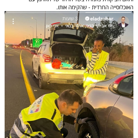
40
האוכלוסייה החרדית - שהקימה אותו.
שיתופי
פעולה
דרושים
ניוזלטרים
מייל
אדום