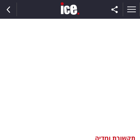
ראשי
הנבחרת
השוק
תקשורת
ומדיה
כסף
וצרכנות
תקשורת ומדיה