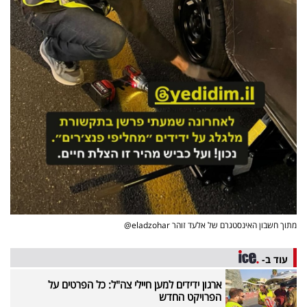
פרסמו
באייס
עקבו
אחרינו:
מתוך חשבון האינסטגרם של אלעד זוהר eladzohar@
עוד ב-
ארגון ידידים למען חיילי צה"ל: כל הפרטים על
הפרויקט החדש