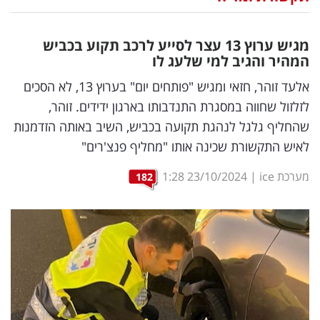
נדל"ן
מגיש ערוץ 13 עצר לסייע לרכב תקוע בכביש
דיגיטל
המהיר והגיב למי שלעג לו
וטק
אלעד זוהר, חזאי ומגיש "פותחים יום" בערוץ 13, לא הסכים
לזלזול שחווה במסגרת התנדבותו בארגון ידידים. זוהר,
שיווק
שהחליף גלגל לנהגת תקועה בכביש, השיב באותה הזדמנות
ופרסום
לאיש התקשורת שכינה אותו "מחליף פנצ'רים"
משפט
מערכת ice
|
23/10/2024
1:28
182
מדדים
ומחקרים
דעות
רכילות
עסקית