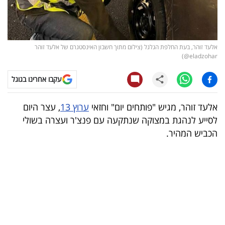
קריפטו
ויראלי
אלעד זוהר, בעת החלפת הגלגל (צילום מתוך חשבון האינסטגרם של אלעד זוהר
eladzohar@)
טלוויזיה
עקבו אחרינו בגוגל
עסקי
ספורט
אלעד זוהר, מגיש "פותחים יום" וחזאי
ערוץ 13
, עצר היום
לסייע לנהגת במצוקה שנתקעה עם פנצ'ר ועצרה בשולי
קריירה
הכביש המהיר.
ולימודים
מינויים
רייטינג
רכב