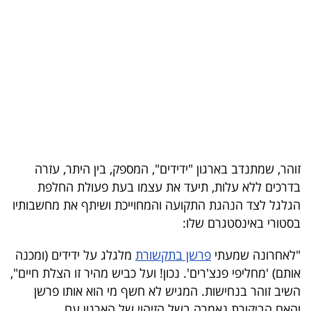
בריאות
תרבות
ופנאי
תיירות
TOP-
5
זוהר, שמתנדב בארגון "ידידים", המספק, בין היתר, עזרה
בדרכים ללא עלות, תיעד את עצמו בעת פעולת החלפת
המילון
הגלגל לצד הנהגת התקועה והמחוייכת ושיתף את מחשבותיו
הכלכלי
בסטורי באינסטגרם שלו:
פודקאסט
"לאחרונה שמעתי
פרשן בתקשורת
מלגלג על ידידים (ומכנה
אותם) 'מחליפי פנצ'רים'. נכון! ועל כביש מהיר זו הצלת חיים",
40
השיב זוהר בנחישות. המגיש לא חשף מי הוא אותו פרשן
UNDER
והאם הביקורת נאמרה בשל הזיהוי של הארגון עם