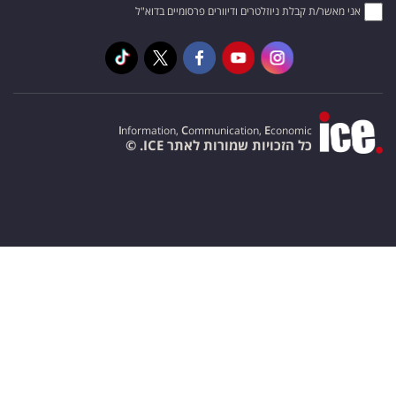
אני מאשר/ת קבלת ניוזלטרים ודיוורים פרסומיים בדוא"ל
I
nformation,
C
ommunication,
E
conomic
כל הזכויות שמורות לאתר ICE. ©