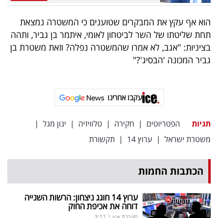
פרסמו
באייס
הוא אף עקץ את המבקרים שטוענים כי המשטרה נמצאת
תחת שליטתו של השר לביטחון לאומי, איתמר בן גביר, ותהה
עקבו
בציניות: "אגב, לא אמרו שהמשטרה נפלה? וזאת משטרת בן
אחרינו:
גביר המכונה 'הבסיג'?"
עקבו אחרינו
תגיות
הפטריוטים
|
חקירה
|
טלוויזיה
|
ינון מגל
|
משטרת ישראל
|
ערוץ 14
|
תקשורת
הכתבות החמות
ערוץ 14 חוגג ניצחון: הרשות השנייה
דוחה את אכיפת החוק
מערכת ice
|
3:11