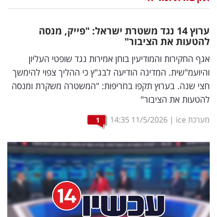
נדל"ן
ערוץ 14 נגד משטרת ישראל: "פייק, מנסה
דיגיטל
להטעות את הציבור"
וטק
אגף החקירות והמודיעין בוחן אמירות נגד שופטי העליון
והיועמ"שית. המדינה הודיעה לבג"ץ כי ההליך צפוי להימשך
שיווק
חצי שנה. בערוץ תקפו בחריפות: "המשטרה משקרת ומנסה
ופרסום
להטעות את הציבור"
משפט
מערכת ice
|
11/5/2026
14:35
1
מדדים
ומחקרים
דעות
רכילות
עסקית