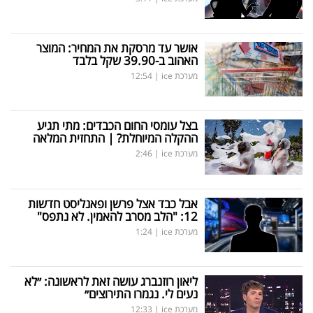
אושר עד מרסקת את המחיר: המוצר
האהוב ב-39.90 שקל בלבד
מערכת ice
|
12:54
בצל עומסי החום הכבדים: מתי תגיע
ההקלה המיוחלת? | התחזית המלאה
מערכת ice
|
2:46
אבל כבד אצל פרשן ופאנליסט חדשות
12: "הלב מסרב להאמין. לא נתפס"
מערכת ice
|
1:24
ליאון רוזנברג עושה זאת לראשונה: ״לא
נעים לי. נגמרו התירוצים״
מערכת ice
|
12:33