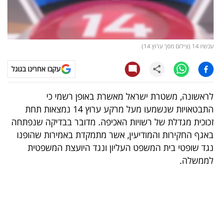
קריפטו
ויראלי
עכשיו 14 (צילום מסך ערוץ 14)
טלוויזיה
עקבו אחרינו בגוגל
עסקי
לראשונה, משטרת ישראל מאשרת באופן רשמי כי
ספורט
התבטאויות שנשמעו מעל מרקע ערוץ 14 נמצאות תחת
זכוכית מגדלת של רשויות האכיפה. מדובר בבדיקה שנפתחה
קריירה
באגף החקירות והמודיעין, אשר מתמקדת באמירות שהופנו
ולימודים
נגד שופטי בית המשפט העליון ונגד היועצת המשפטית
לממשלה.
מינויים
רייטינג
רכב