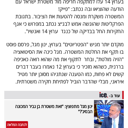
בערוץ 14 עלו למתקפה חריפה מול משטרת ישראל עם
40
הודעה שהוציאו ובה נכתב: "פייק!
המשטרה משקרת ומנסה להטעות את הציבור. בתגובת
הפרקליטות שהוגשה אמש לבג״צ נכתב במפרוש כי אגף
שיתופי
החקירות החל בבדיקה של כנגד ערוץ 14 ואנשיו".
פעולה
מוקדם יותר מגיש "הפטריוטים" בערוץ, ינון מגל, פרסם פוסט
בו תקף את החלטת המשטרה. מגל כינה את הסיטואציה
"הזיה מולטת", ובחר לתקוף את מה שהוא רואה כאכיפה
דרושים
בררנית, כשהוא מזכיר כי בערוץ 12 נאמרו בעבר דברים
קשים לא פחות, כמו הטענה שנתניהו מסוכן יותר מטיל
ניוזלטרים
איראני, מבלי שהדבר הוביל לפתיחת חקירה משטרתית.
עוד ב-
מייל
ינון מגל מתפוצץ: "זאת משטרת בן גביר המכונה
אדום
הבסיג'?"
לכתבה המלאה