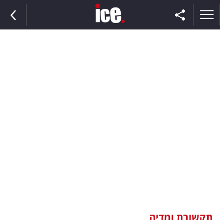
ראשי
הנבחרת
השוק
תקשורת
ומדיה
כסף
וצרכנות
תקשורת ומדיה