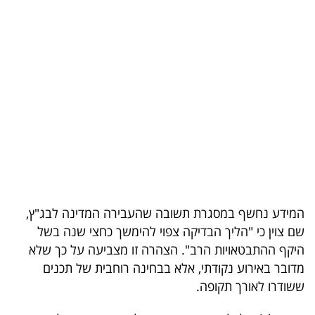
בריאות
תרבות
ופנאי
תיירות
TOP-
5
המילון
המידע נחשף במסגרת תשובה שהעבירה המדינה לבג"ץ,
הכלכלי
שם צוין כי "הליך הבדיקה צפוי להימשך כחצי שנה בשל
היקף ההתבטאויות הרב". הצהרה זו מצביעה על כך שלא
פודקאסט
מדובר באירוע נקודתי, אלא בבחינה רוחבית של תכנים
40
ששודרו לאורך תקופה.
UNDER