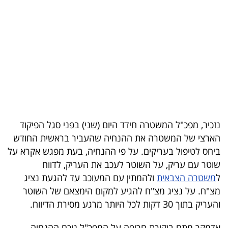
בריאות
תרבות
ופנאי
תיירות
TOP-
5
נזכיר, מפכ"ל המשטרה חידד היום (שני) בפני סגל הפיקוד
הארצי של המשטרה את ההנחיה שהעביר בראשית החודש
המילון
ביחס לטיפול בעריקים. על פי ההנחיה, בעת מפגש אקרא על
הכלכלי
שוטר עם עריק, על השוטר לעכב את העריק, לדווח
ל
משטרה הצבאית
ולהמתין עם המעוכב עד להגעת נציג
פודקאסט
מצ"ח. על נציג מצ"ח להגיע למקום הימצאם של השוטר
והעריק בתוך 30 דקות לכל היותר מרגע מסירת הדיווח.
40
UNDER
אדמקר מתח ביקורת חריפה על המפכ"ל נוכח ההנחיה