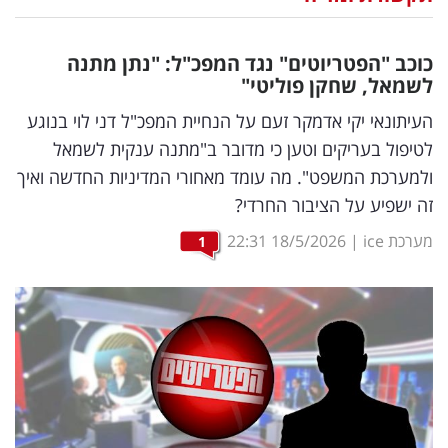
נדל"ן
כוכב "הפטריוטים" נגד המפכ"ל: "נתן מתנה
דיגיטל
לשמאל, שחקן פוליטי"
וטק
העיתונאי יקי אדמקר זעם על הנחיית המפכ"ל דני לוי בנוגע
לטיפול בעריקים וטען כי מדובר ב"מתנה ענקית לשמאל
שיווק
ולמערכת המשפט". מה עומד מאחורי המדיניות החדשה ואיך
ופרסום
זה ישפיע על הציבור החרדי?
משפט
מערכת ice
|
18/5/2026
22:31
1
מדדים
ומחקרים
דעות
רכילות
עסקית