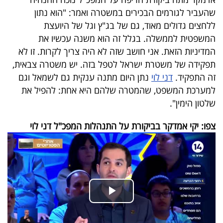
40
שהעביר לגורמים הבכירים במשטרה ואמר: "הוא נתון
ללחצים גדולים מאוד, גם של בג"ץ וגל של היועצת
המשפטית לממשלה. בגלל זה הוא משנה עכשיו את
שיתופי
המדיניות הזאת. אני חושב שזה לא היה צריך לקרות. זו לא
פעולה
תפקידה של משטרת ישראל לטפל בזה. יש משטרה צבאית,
זה התפקיד.
דני לוי
נתן היום מתנה ענקית גם לשמאל וגם
למערכת המשפט, שהמטרה שלהם היא אחת: להפיל את
שלטון הימין".
דרושים
צפו: יקי אמדקר בביקורת על התנהלות המפכ"ל דני לוי
ניוזלטרים
מייל
אדום