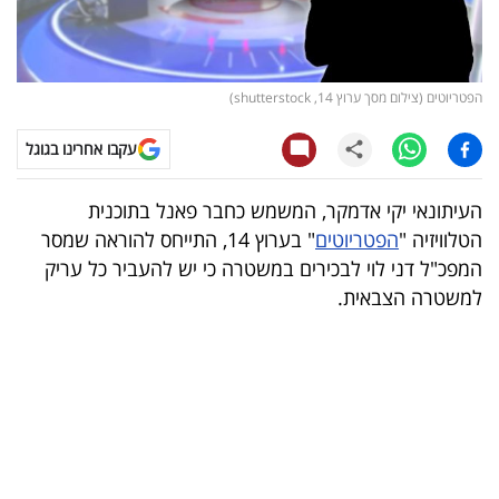
קריפטו
ויראלי
הפטריוטים (צילום מסך ערוץ 14, shutterstock)
טלוויזיה
עקבו אחרינו בגוגל
עסקי
העיתונאי יקי אדמקר, המשמש כחבר פאנל בתוכנית
ספורט
הטלוויזיה "
הפטריוטים
" בערוץ 14, התייחס להוראה שמסר
המפכ"ל דני לוי לבכירים במשטרה כי יש להעביר כל עריק
קריירה
למשטרה הצבאית.
ולימודים
מינויים
רייטינג
רכב