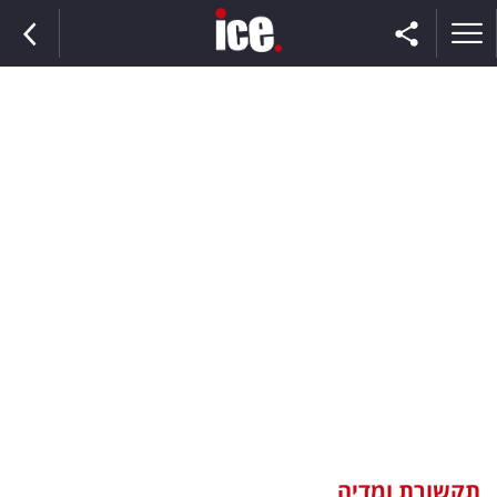
ראשי
הנבחרת
השוק
תקשורת
ומדיה
כסף
וצרכנות
תקשורת ומדיה