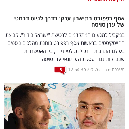
נדל"ן
אסף רפפורט בתיאבון ענק: בדרך לגיוס דרמטי
דיגיטל
של ערן סויסה
וטק
במקביל למגעים המתקדמים לרכישת "ישראל בידור", קבוצת
ההייטקיסטים בראשות אסף רפפורט בוחנת מהלכים נוספים
שיווק
בעולם התרבות והרכילות. לפי דיווח, בין האפשרויות
ופרסום
שנבדקות גם העסקת העיתונאי ערן סויסה
משפט
מערכת ice
|
3/6/2026
12:54
5
מדדים
ומחקרים
דעות
רכילות
עסקית