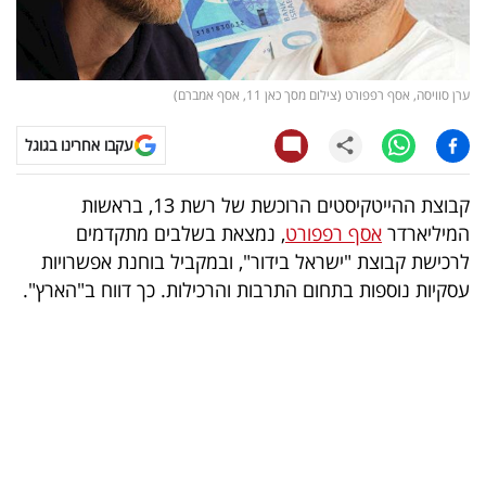
קריפטו
ויראלי
ערן סוויסה, אסף רפפורט (צילום מסך כאן 11, אסף אמברם)
טלוויזיה
עקבו אחרינו בגוגל
עסקי
קבוצת ההייטקיסטים הרוכשת של רשת 13, בראשות
ספורט
המיליארדר
אסף רפפורט
, נמצאת בשלבים מתקדמים
לרכישת קבוצת "ישראל בידור", ובמקביל בוחנת אפשרויות
קריירה
עסקיות נוספות בתחום התרבות והרכילות. כך דווח ב"הארץ".
ולימודים
מינויים
רייטינג
רכב