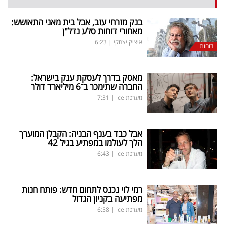
בנק מזרחי עזב, אבל בית מאני התאושש:
מאחורי דוחות סלע נדל"ן
איציק יצחקי
|
6:23
דוחות
מאסק בדרך לעסקת ענק בישראל:
החברה שתימכר ב־6 מיליארד דולר
מערכת ice
|
7:31
אבל כבד בענף הבניה: הקבלן המוערך
הלך לעולמו במפתיע בגיל 42
מערכת ice
|
6:43
רמי לוי נכנס לתחום חדש: פותח חנות
מפתיעה בקניון הגדול
מערכת ice
|
6:58