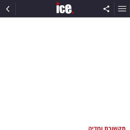
ראשי
הנבחרת
השוק
תקשורת
ומדיה
כסף
וצרכנות
תקשורת ומדיה