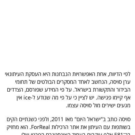
בריאות
תרבות
ופנאי
תיירות
TOP-
5
לפי הדיווח, אחת האפשרויות הנבחנות היא העסקת העיתונאי
ערן סויסה, הנחשב לאחד המסקרים הבולטים של תחומי
המילון
הבידור והתקשורת בישראל. על פי המידע שפורסם, הצדדים
הכלכלי
אף קיימו פגישה. יש לציין כי על פי מה שנודע ל-ice אין
מגעים ישירים מול סויסה עצמו.
פודקאסט
סויסה כותב ב"ישראל היום" מאז 2011, ולפני כשנתיים הקים
40
בשותפות עם העיתון את אתר הרכילות ForReal. הוא מחזיק
UNDER
בכ־581 אלף עוקבים בעמוד האינסטגרם הפרטי שלו