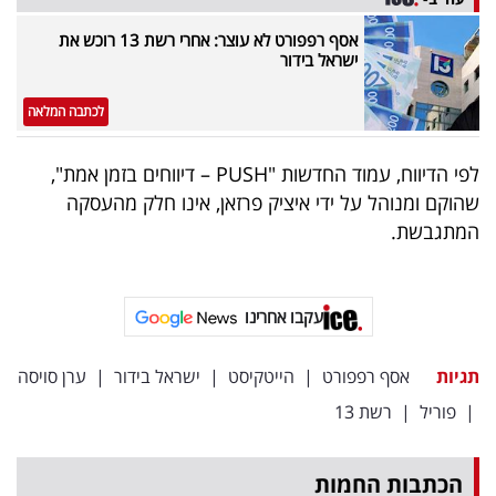
פרסמו
אסף רפפורט לא עוצר: אחרי רשת 13 רוכש את
באייס
ישראל בידור
עקבו
לכתבה המלאה
אחרינו:
לפי הדיווח, עמוד החדשות "PUSH – דיווחים בזמן אמת",
שהוקם ומנוהל על ידי איציק פרזאן, אינו חלק מהעסקה
המתגבשת.
עקבו אחרינו
תגיות
אסף רפפורט
|
הייטקיסט
|
ישראל בידור
|
ערן סויסה
|
פוריל
|
רשת 13
הכתבות החמות