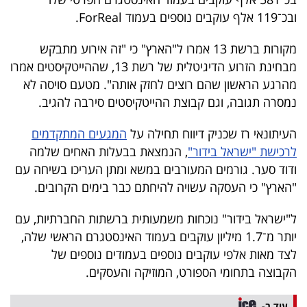
40
ובכ־119 אלף עוקבים נוספים בעמוד ForReal.
מקורות ברשת 13 אמרו ל"הארץ" כי "זה אירוע מתבקש
שיתופי
מבחינת הזרוע הדיגיטלית של רשת 13, שההייטקיסטים אמרו
מהרגע הראשון שהם רוצים לחזק אותה". מטעם סויסה לא
פעולה
נמסרה תגובה, וגם קבוצת ההייטקיסטים סירבה להגיב.
העיתונאי רז שכניק דיווח תחילה על
המגעים המתקדמים
לרכישת "ישראל בידור"
, הנמצאת בבעלות האחים שלמה
דרושים
ודוד סער. גורמים המעורבים במשא ומתן העריכו בשיחה עם
ניוזלטרים
"הארץ" כי העסקה עשויה להיחתם כבר בימים הקרובים.
ל"ישראל בידור" נוכחות משמעותית ברשתות החברתיות, עם
יותר מ־1.7 מיליון עוקבים בעמוד האינסטגרם הראשי שלה,
מייל
לצד מאות אלפי עוקבים נוספים בעמודים נוספים של
אדום
הקבוצה בתחומי הספורט, המוזיקה והעסקים.
עוד ב-