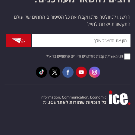
הרשמו לניוזלטר שלנו וקבלו את כל הסיפורים החמים של עולם
התקשורת ישרות למייל
אני מאשר/ת קבלת ניוזלטרים ודיוורים פרסומיים בדוא"ל
I
nformation,
C
ommunication,
E
conomic
כל הזכויות שמורות לאתר ICE. ©