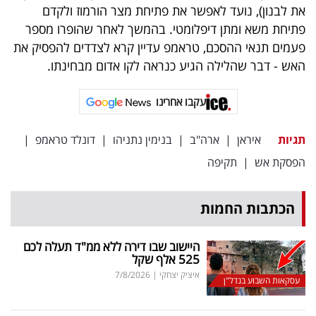
את לבנון), נועד לאפשר את פתיחת מצר הורמוז ולקדם
פתיחת משא ומתן דיפלומטי. בהמשך לאחר שהופרו מספר
פעמים תנאי ההסכם, טראמפ עדיין קרא לצדדים להפסיק את
האש - דבר שהלילה הגיע כנראה לקו אדום מבחינתו.
עקבו אחרינו
תגיות
איראן
|
ארה"ב
|
בנימין נתניהו
|
דונלד טראמפ
|
הפסקת אש
|
תקיפה
הכתבות החמות
היישוב שבו דירה ללא ממ"ד תעלה לכם
525 אלף שקל
איציק יצחקי
|
7/8/2026
עסקאות השבוע בנדל"ן