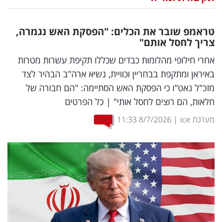
נדל"ן
טראמפ שובר את הכלים: "הפסקת האש נגמרה,
דיגיטל
צריך לחסל אותם"
וטק
אחרי חילופי מהלומות כבדים שכללו תקיפת עשרות מטרות
באיראן ומתקפת בבחריין וכוויית, נשיא ארה"ב הבהיר לצד
שיווק
מזכ"ל נאט"ו כי הפסקת האש הסתיימה: "הם חבורה של
ופרסום
חלאות, הם רוצים לחסל אותי" | כל הפרטים
משפט
מערכת ice
|
8/7/2026
11:33
מדדים
ומחקרים
דעות
רכילות
עסקית