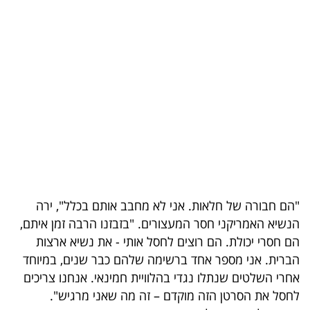
בריאות
תרבות
ופנאי
תיירות
TOP-
5
המילון
"הם חבורה של חלאות. אני לא מחבב אותם בכלל", ירה
הכלכלי
הנשיא האמריקני חסר המעצורים. "בזבזנו הרבה זמן איתם,
הם חסרי יכולת. הם רוצים לחסל אותי - את נשיא ארצות
פודקאסט
הברית. אני מספר אחד ברשימה שלהם כבר שנים, במיוחד
אחרי השלטים שנתלו נגדי בהלוויית חמינאי. אנחנו צריכים
40
לחסל את הסרטן הזה מוקדם – זה מה שאני מרגיש".
UNDER