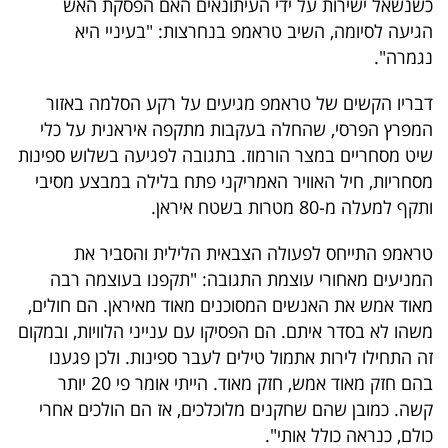
כשנשאל ישירות על ידי העיתונאים האם הפסקת האש
40
הגיעה לסיומה, השיב טראמפ בנחרצות: "בעיניי היא
נגמרה".
שיתופי
דבריו הקשים של טראמפ מגיעים על רקע הסלמה באזור
פעולה
המפרץ הפרסי, שהחלה בעקבות מתקפה איראנית על כלי
שיט מסחריים במצר הורמוז. בתגובה לפגיעה בשלוש ספינות
מסחריות, חיל האוויר האמריקני פתח בלילה במבצע מסיבי
ותקף למעלה מ-80 מטרות בשטח איראן.
דרושים
טראמפ התייחס לפעולה הצבאית הלילית והסביר את
ניוזלטרים
המניעים מאחורי עוצמת התגובה: "תקפנו בעוצמה רבה
מאוד אמש את האנשים המסוכנים מאוד מאיראן. הם חולים,
משהו לא בסדר איתם. הם הפסיקו עם ענייני הלוויות, ובמקום
מייל
זה התחילו לירות אתמול טילים לעבר ספינות. ולכן פגענו
אדום
בהם חזק מאוד אמש, חזק מאוד. הייתי אומר פי 20 יותר
קשה. כמובן שהם שחקנים מלוכלכים, אז הם הולכים אחרי
כולם, כנראה כולל אותי".