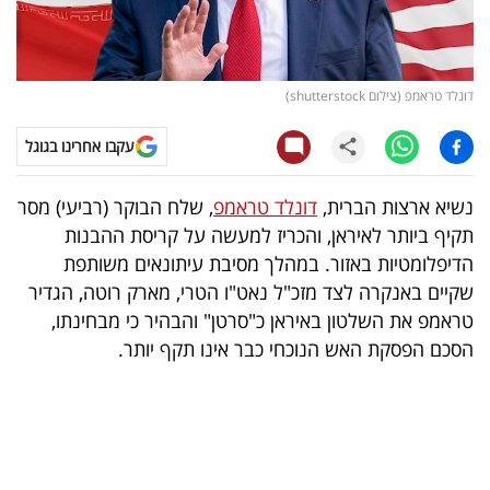
קריפטו
ויראלי
דונלד טראמפ (צילום shutterstock)
טלוויזיה
עקבו אחרינו בגוגל
עסקי
נשיא ארצות הברית,
דונלד טראמפ
, שלח הבוקר (רביעי) מסר
ספורט
תקיף ביותר לאיראן, והכריז למעשה על קריסת ההבנות
הדיפלומטיות באזור. במהלך מסיבת עיתונאים משותפת
קריירה
שקיים באנקרה לצד מזכ"ל נאט"ו הטרי, מארק רוטה, הגדיר
ולימודים
טראמפ את השלטון באיראן כ"סרטן" והבהיר כי מבחינתו,
הסכם הפסקת האש הנוכחי כבר אינו תקף יותר.
מינויים
רייטינג
רכב