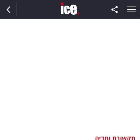
ראשי
הנבחרת
השוק
תקשורת
ומדיה
כסף
וצרכנות
תקשורת ומדיה