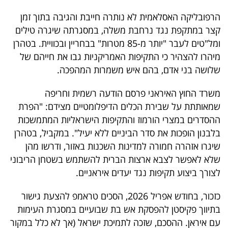
פרסמו
הרפובליקה האסלאמית לא נותרה חייבת והגיבה בתוך זמן
באייס
קצר במתקפת נגד נרחבת משלה, במסגרתה שיגרה טילים
ומל"טים לעבר "יותר מ-85 מטרות" בבחריין ובכוויית. בטהרן
עקבו
מיהרו להצהיר כי התקיפות האמריקניות גבו את חייהם של
אחרינו:
שלושה בני אדם, בהם איש משמרות המהפכה.
משרד החוץ האיראני פרסם הודעה רשמית וחריפה
שמאותתת על שבירת הכלים הדיפלומטיים מצידם: "הפרת
ההסדרים במצרי הורמוז והתקיפות הישראליות המתמשכות
בלבנון הופכות את סדר הביניים ללא יעיל". במקביל, בטהרן
שיגרו אזהרה חמורה למדינות השכנות באזור, ודרשו מהן
שלא לאפשר לצבא ארצות הברית להשתמש בשטחן הריבוני
לצורך ביצוע תקיפות נגד יעדים איראניים.
כזכור, בחודש אפריל 2026, הסכים טראמפ להצעת גישור
בתיווך פקיסטן להפסקת אש בת שבועיים במסגרת העימות
עם איראן. ההסכם, שזכה לתמיכת ישראל (אך לא כלל במקור