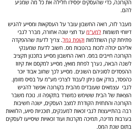
הקורונה, כדי שהעסקים יפסידו חלילה את כל מה שמגיע
פרסמו
להם.
באייס
מעבר לזה, רואה החשבון עובר על העסקאות ומסייע להגיש
עקבו
דיווחי תשומות
למע"מ
עד חצי שנה אחורה, מברר לגבי
אחרינו:
פתיחת קרן השתלמות
וקופת גמל
. צריך לדעת שההפקדה
אליהם יכולה לזכות בהטבות מס. חשוב לדעת שמענקי
הקורונה חייבים במס. רואה החשבון מסייע בתכנון תקציב
לשנה הבאה, נערך לפחת מואץ, מסייע למקסם את קיזוז
ההפסדים לסוגיהם השונים. מסייע לכך שחוב אבוד יוכר
כהפסד, בודק אם ניתן לעבוד לצרכי מע"מ על בסיס מזומן.
לגבי עצמאים שעובדים מהבית בקורונה אפשר להגיש
הוצאות של הבית ששימש כמשרד בתקופה זו. נוכח משבר
הקורונה והתחזית הקודרת למצב העסקים, ישנה חשיבות
רבה בהתייעצות לגבי זכאות למענקים, תוכניות סיוע, הלוואות
בערבות מדינה, תמיכה מקרנות ועוד זכאויות שיסייעו לעסקים
בתום שנת המס.