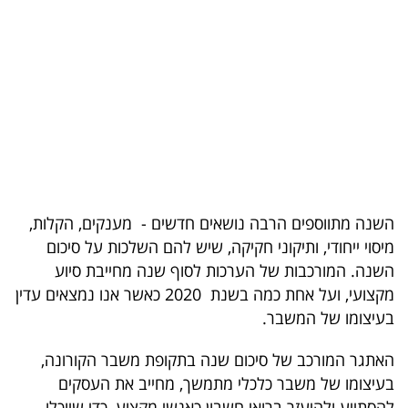
בריאות
תרבות
ופנאי
תיירות
TOP-
5
השנה מתווספים הרבה נושאים חדשים - מענקים, הקלות,
מיסוי ייחודי, ותיקוני חקיקה, שיש להם השלכות על סיכום
המילון
השנה. המורכבות של הערכות לסוף שנה מחייבת סיוע
הכלכלי
מקצועי, ועל אחת כמה בשנת 2020 כאשר אנו נמצאים עדין
בעיצומו של המשבר.
פודקאסט
האתגר המורכב של סיכום שנה בתקופת משבר הקורונה,
40
בעיצומו של משבר כלכלי מתמשך, מחייב את העסקים
UNDER
להסתייע ולהיעזר ברואי חשבון כאנשי מקצוע, כדי שיוכלו