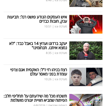
מערכת ice
|
8:46
איש העסקים הנודע פושט רגל: תביעות
ענק, חובות כבדים
מערכת ice
|
10:51
יעקב ברדוגו וערוץ 14 באבל כבד: "לא
נמצא איתנו. תנחומינו"
מערכת ice
|
8:35
רצח בניהו רזי ז"ל: האקסית אגם צרפי
עומדת בפני מאסר עולם
מערכת ice
|
10:26
תשכחו מכל מה שידעתם על תחליפי חלב:
הפיתוח שמביא חוויית יוגורט מושלמת
בשיתוף שטראוס
|
6/8/2026