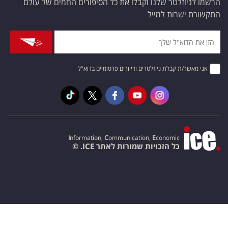
הרשמו לניוזלטר שלנו וקבלו את כל הסיפורים החמים של עולם
התקשורת ישרות למייל
אני מאשר/ת קבלת ניוזלטרים ודיוורים פרסומיים בדוא"ל
I
nformation,
C
ommunication,
E
conomic
כל הזכויות שמורות לאתר ICE. ©