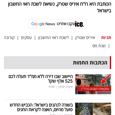
הכותבת היא רו"ח איריס שטרק, נשיאת לשכת רואי החשבון
בישראל
עקבו אחרינו
תגיות
איריס שטרק
|
לשכת רואי החשבון
|
עסקים
|
קורונה
|
שנת מס
הכתבות החמות
היישוב שבו דירה ללא ממ"ד תעלה לכם
525 אלף שקל
איציק יצחקי
|
9:00
עסקאות השבוע בנדל"ן
בשורה לנהגים בישראל: הכביש החדש
פועל מהיום, האצה לקראת החגים