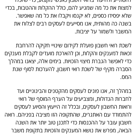
40
למצות את כל מה שמגיע להם, כולל ההקלות וההטבות, בכדי
שלא יפסידו כספים, לא יקנסו ויקבלו את כל מה שאפשר.
בשנה כה מהותית, אנו מסייעים לעסקים רבים לצלוח את
שיתופי
המשבר ולשמור על יציבות.
פעולה
לשכת רואי חשבון פועלת לקידום שינויי חקיקה להרחבת
זכאות למענקים והקלות, וכן להארכת מועדים לקבלת מענקים
כדי לאפשר הגברת מיצוי הזכויות. בימים אלה, יצאנו במהלך
דרושים
הסברה מקיף של לשכת רואי חשבון, להערכות לסוף שנת
המס.
ניוזלטרים
במהלך זה, אנו פונים לעסקים מהקטנים והבינוניים ועד
לחברות הגדולות, ומצביעים על הערף המוסף של רואי
מייל
ורואות החשבון לעסקים, ובכלל זה הייעוץ והסיוע לעסקים
להתמודד עם האתגרים, שהתקופה הזו מציבה בפניהם. רואה
אדום
חשבון עובר על ההכנסות כדי לתכנן טוב יותר את השנה
הבאה, מפרש את נושא המענקים והזכויות בתקופת משבר