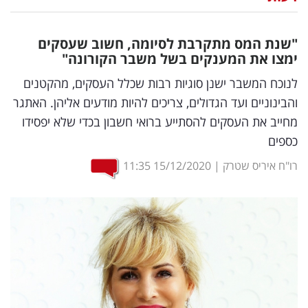
נדל"ן
"שנת המס מתקרבת לסיומה, חשוב שעסקים
דיגיטל
ימצו את המענקים בשל משבר הקורונה"
וטק
לנוכח המשבר ישנן סוגיות רבות שכלל העסקים, מהקטנים
והבינוניים ועד הגדולים, צריכים להיות מודעים אליהן. האתגר
שיווק
מחייב את העסקים להסתייע ברואי חשבון בכדי שלא יפסידו
ופרסום
כספים
משפט
רו"ח איריס שטרק
|
15/12/2020
11:35
מדדים
ומחקרים
דעות
רכילות
עסקית