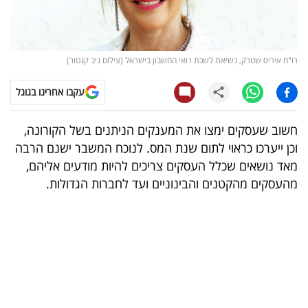
קריפטו
ויראלי
רו"ח איריס שטרק, נשיאת לשכת רואי החשבון בישראל (צילום ניב קנטור)
טלוויזיה
עקבו אחרינו בגוגל
עסקי
חשוב שעסקים ימצו את המענקים הניתנים בשל הקורונה,
ספורט
וכן ייערכו כראוי לתום שנת המס. לנוכח המשבר ישנם הרבה
מאד נושאים שכלל העסקים צריכים להיות מודעים אליהם,
קריירה
מהעסקים מהקטנים והבינוניים ועד לחברות הגדולות.
ולימודים
מינויים
רייטינג
רכב