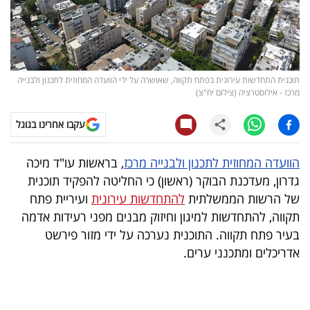
קריפטו
ויראלי
תוכנית התחדשות עירונית בפתח תקווה, שאושרה על ידי הוועדה המחוזית לתכנון ולבנייה
טלוויזיה
מרכז - אילוסטרציה (צילום יח"צ)
עסקי
עקבו אחרינו בגוגל
ספורט
הוועדה המחוזית לתכנון ולבנייה מרכז
, בראשות עו"ד מיכה
קריירה
גדרון, מעדכנת הבוקר (ראשון) כי החליטה להפקיד תוכנית
של הרשות הממשלתית
להתחדשות עירונית
ועיריית פתח
ולימודים
תקווה, להתחדשות למיגון וחיזוק מבנים מפני רעידות אדמה
מינויים
בעיר פתח תקווה. התוכנית נערכה על ידי מזור פירשט
אדריכלים ומתכנני ערים.
רייטינג
רכב