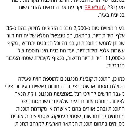
40
סעיף 23
לתמ"א 38
, וקובעת את התנאים להתחדשות
בניינית בעיר.
שיתופי
בעיר מצויים כיום כ-2,500 מבנים הזקוקים לחיזוק בהם כ-35
אלף יחידות דיור. בהתאם, הפוטנציאל המלא של יחידות דיור
פעולה
שניתן לממש מתוכנית זו, במידה וכל המבנים יתחדשו, מקיף
עשרות אלפי יחידות דיור. יעד התוכנית הינו תוספת של
כ-11,000 יחידות דיור חדשות, בכפוף לקיבולת שטחי הציבור
דרושים
הנדרשת.
ניוזלטרים
כמו כן, התוכנית קובעת מנגנונים לתוספת חזית פעילה
הכוללת מסחר או שטחי ציבור ברחובות ראשיים בעיר וכן צירי
מעבר חדשים להולכי רגל באמצעות מנגנוני זיקת הנאה
מייל
לציבור. הוחרגו אזורים בעיר שלא יתחדשו מכוחה של
התוכנית ובהם אזורים בהם מאושרת או מקודמת תוכנית
אדום
מתחמית להתחדשות, שטחי תעסוקה, שטחי ציבור, אזורים
מסוימים בתחום תוכנית המתאר הארצית למרחב תחנות