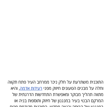
בריאות
תרבות
ופנאי
תיירות
TOP-
5
המילון
הכלכלי
התוכנית משתרעת על חלק ניכר ממרחב העיר פתח תקווה
פודקאסט
וחלה על מבנים הטעונים חיזוק מפני
רעידות אדמה
, והיא
מתווה תהליך מבוקר ומאפשרת התחדשות הדרגתית של
40
המרקם הבנוי בעיר במנגנון של חיזוק ותוספות בניה או
UNDER
במנגנון של הריסה ובנייה מחדש. התוכנית מקודמת מכוח