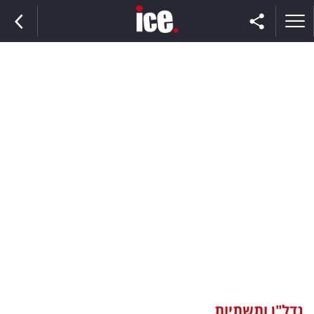
ראשי
הנבחרת
השוק
תקשורת
ומדיה
כסף
וצרכנות
נדל"ן ותשתיות