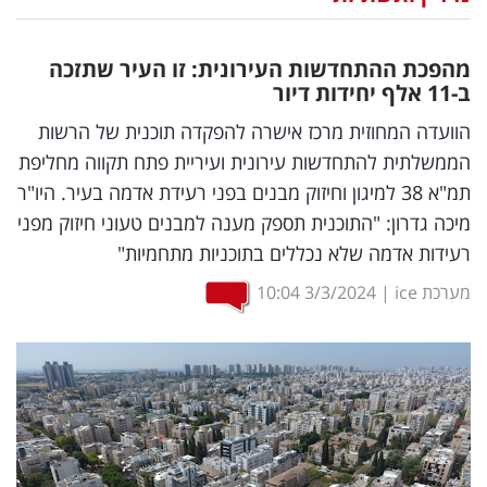
נדל"ן
מהפכת ההתחדשות העירונית: זו העיר שתזכה
דיגיטל
ב-11 אלף יחידות דיור
וטק
הוועדה המחוזית מרכז אישרה להפקדה תוכנית של הרשות
הממשלתית להתחדשות עירונית ועיריית פתח תקווה מחליפת
שיווק
תמ"א 38 למיגון וחיזוק מבנים בפני רעידת אדמה בעיר. היו"ר
ופרסום
מיכה גדרון: "התוכנית תספק מענה למבנים טעוני חיזוק מפני
רעידות אדמה שלא נכללים בתוכניות מתחמיות"
משפט
מערכת ice
|
3/3/2024
10:04
מדדים
ומחקרים
דעות
רכילות
עסקית