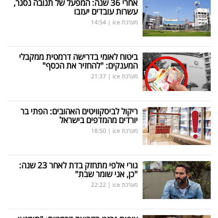
אחרי 36 שנה: המפעל של תנובה נסגר,
עשרות עובדים יעזבו
מערכת ice
|
14:54
ביטוח לאומי בדרישה דרמטית ממקבלי
המענקים: "להחזיר את הכסף"
מערכת ice
|
21:37
ריקול לביסקוויטים האהובים: הפתי בר
יורדים מהמדפים בישראל
מערכת ice
|
18:50
גורי אלפי מתחזק בדת לאחר 23 שנה:
"כן, אני שומר שבת"
מערכת ice
|
22:22