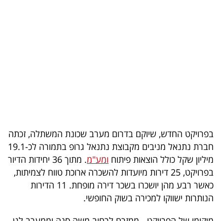
בריאות
תרבות
ופנאי
תיירות
TOP-
5
בפרויקט החדש, שיוקם בדרום מערב שכונת המשתלה, זכתה
המילון
חברת נתנאל מניבים מקבוצת נתנאל גרופ בתמורה לכ-19.1
הכלכלי
מיליון שקל כולל הוצאות פיתוח
ומע"מ
. מתוך 36 יחידות הדיור
בפרויקט, 25 דירות מיועדות להשכרה ארוכת טווח לצמיתות,
פודקאסט
כאשר רבע מהן יושכרו בשכר דירה מופחת. 11 הדירות
הנותרות ישווקו למכירה בשוק החופשי.
40
UNDER
מיקומו של הפרויקט - ממזרח לרחוב משה סנה וממערב לגן