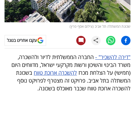
קריפטו
ויראלי
שכונת המשתלה תל אביב (צילום אסף פרץ)
טלוויזיה
עקבו אחרינו בגוגל
עסקי
"דירה להשכיר" -
החברה הממשלתית לדיור ולהשכרה,
ספורט
משרד הבינוי והשיכון ורשות מקרקעי ישראל, מדווחים היום
(חמישי) על הצלחת מכרז
להשכרה ארוכת טווח
בשכונת
קריירה
המשתלה בתל אביב. פרויקט זה מצטרף לפרויקט נוסף
ולימודים
להשכרה ארוכת טווח שכבר מאוכלס בשכונה.
מינויים
רייטינג
רכב