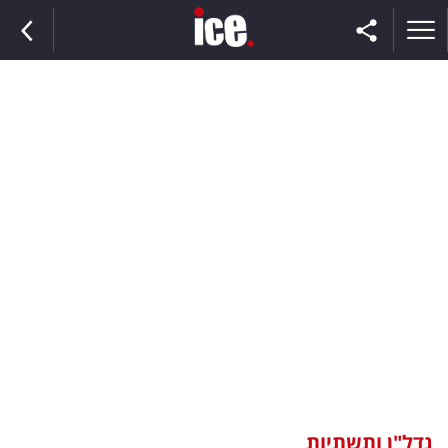
ראשי
הנבחרת
השוק
תקשורת
ומדיה
כסף
וצרכנות
נדל"ן ותשתיות