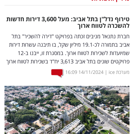
נדל"ן
טירוף נדל"ן בתל אביב: מעל 3,600 דירות חדשות
דיגיטל
להשכרה לטווח ארוך
וטק
חברת נתנאל מניבים זכתה בפרויקט "דירה להשכיר" בתל
אביב בתמורה לכ-19.1 מיליון שקל, בו תיבנה עשרות דירות
שיווק
שמיועדות לשכירות לטווח ארוך. במסגרת זו, ייבנו ב-12
ופרסום
פרויקטים שונים בתל אביב 3,613 יח"ד בשכירות לטווח ארוך
משפט
מערכת ice
|
14/11/2024
16:09
מדדים
ומחקרים
דעות
רכילות
עסקית