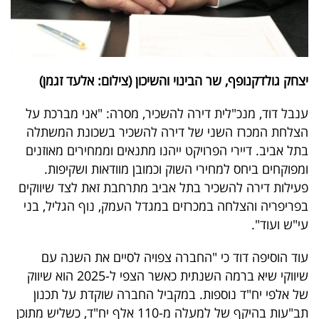
יצחק גולדקנופף, שר הבינוי והשיכון (צילום: אלעד זגמן)
ענבל דוד, מנכ"לית דירה להשכיר, מסרה: "אני מברכת על
הצלחת המכרז השני של דירה להשכיר בשכונת המשתלה
בתל אביב. דיירי הפרויקט ייהנו מתנאים וממחירים מאוזנים
ומפוקחים ביחס למחירי השוק וכמובן מוודאות ושקיפות.
פעילות דירה להשכיר בתל אביב מתרחבת זאת לצד שיווקים
בפריפריה והצלחה במכרזים במגדל העמק, נוף הגליל, בני
עי"ש ועוד".
עוד הוסיפה דוד כי "החברה צפויה לסיים את השנה עם
שיווקי שיא ברמה השנתית כאשר הצפי ל-2025 הוא שיווק
של אלפי יח"ד נוספות. במקביל החברה שוקדת על תכנון
תב"עות בהיקף של למעלה מ-110 אלף יח"ד, כשליש מתוכן