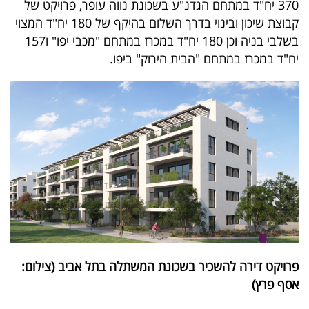
370 יח"ד במתחם הגדנ"ע בשכונת נווה עופר, פרויקט של
פרסמו
קבוצת שיכון ובינוי בדרך השלום בהיקף של 180 יח"ד המצוי
באייס
בשלבי בניה וכן 180 יח"ד במכרז במתחם "מכבי יפו" ו157
יח"ד במכרז במתחם "הבית הירוק" ביפו.
עקבו
אחרינו:
פרויקט דירה להשכיר בשכונת המשתלה בתל אביב (צילום:
אסף פרץ)