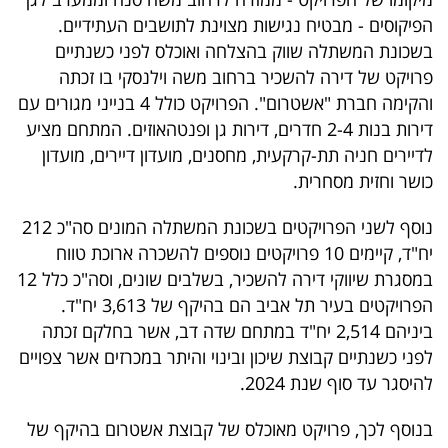
40
הפיקוסים - מבטיח נגישות מצוינת לתושבים העתידיים.
בשכונת המשתלה שווק בהצלחה ואוכלס לפני כשנתיים
פרויקט של דירה להשכיר ברחוב משה וילנסקי בו זכתה
שיתופי
והקימה חברת "אשטרום". הפרויקט כולל 4 בנייני מגורים עם
פעולה
דירות בנות 2-4 חדרים, דירות גן ופנטהאוזים. המתחם מציע
לדיירים חניה תת-קרקעית, מחסנים, מועדון דיירים, מועדון
כושר וחזית מסחרית.
דרושים
נוסף לשני הפרויקטים בשכונת המשתלה המונים סה"כ 212
יח"ד, קיימים 10 פרויקטים נוספים להשכרה ארוכת טווח
ניוזלטרים
במסגרת שיווקי דירה להשכיר, בשלבים שונים, וסה"כ כלל 12
הפרויקטים בעיר תל אביב הם בהיקף של 3,613 יח"ד.
ביניהם 2,514 יח"ד במתחם שדה דב, אשר בחלקם זכתה
מייל
לפני כשנתיים קבוצת שיכון ובינוי והיתר במכרזים אשר צפויים
אדום
להיסגר עד סוף שנת 2024.
בנוסף לכך, פרויקט מאוכלס של קבוצת אשטרום בהיקף של