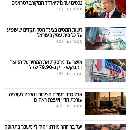
נכסים של מיליארדר המקורב לטראמפ
מערכת ice
|
1:58
רשות המסים בצעד חסר תקדים שישפיע
על כל בית עסק בישראל
מערכת ice
|
4:38
אושר עד מרסקת את המחיר על המוצר
המבוקש - רק ב-79.90 שקל
מערכת ice
|
1:52
אבל כבד בעולם הציבורי: הלכה לעולמה
עורכת הדין ויועצת ראה"מ
מערכת ice
|
4:30
יעל בר זוהר מודה: "היה לי משבר בתקופה