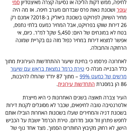
לחיפה, ממש דקות הליכה או נסיעה קצרה מאיצטדיון
סמי
40
עופר
ושכונת נאות פרס שבדרום מערב חיפה. אז מה היה
מחיר השיווק לפרויקט בשכונת ביאליק ב-2018? אמנם רק
26 דירות שווקו בפרויקט, אבל המחיר כמעט בלתי נתפס,
שיתופי
בטח לא במונחים של היום: 5,450 שקל למ"ר. כיום, אי
פעולה
אפשר למצוא דירות במחיר כפול מזה גם בקריית שמונה
הרחוקה והחבולה.
לאחרונה פרסמו כי בחינת שיעור ההתחדשות העירונית מתוך
דרושים
כלל הבנייה מגלה כי
טירת כרמל נמצאת בראש עם שיעור
מרשים של כמעט 99%
– מתוך 87 יח"ד שהחלו להיבנות,
ניוזלטרים
86 הן במסגרת
התחדשות עירונית
.
העיר צברה תאוצה בשנים האחרונות כי היא מייצרת
מייל
אלטרנטיבה טובה לחיפאים, שכבר לא מסוגלים לקנות דירות
אדום
בשכונת דניה והמחירים שעלו בשכונות האחרות הובילו אותם
לחפש פתרון זול וטוב מדרום. טירת הכרמל יושבת על הכביש
הישן, לא רחוק מקיבוץ החותרים הסמוך. מצד אחד נוף של