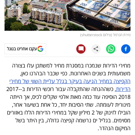
קריפטו
ויראלי
טירת הכרמל (צילום shutterstock)
טלוויזיה
עקבו אחרינו בגוגל
עסקי
ספורט
מחירי הדירות שנמכרו במסגרת מחיר למשתכן עלו בצורה
משמעותית בשנים האחרונות. כפי שכבר הבהרנו כאן,
קריירה
הקפיצה במחיר הגיעה בעיקר בגלל עליית השווי של מחירי
ולימודים
הדירות
, כשההנחה שהתקבלה עבור רוכשי הדירות ב-2017-
2018 הוסיפה עוד כמה מאות אלפי שקלים לכיס, אך הייתה
מינויים
מינורית לעומתה. שתי הסיבות יחד, כל אחת בשיעור אחר,
הובילו לזינוק של 2 מיליון שקל במחירי הדירות הללו באזורים
רייטינג
מסוימים. בגליל ים נרשמה קפיצה גדולה, בין היתר בשל
המיקום הנהדר.
רכב