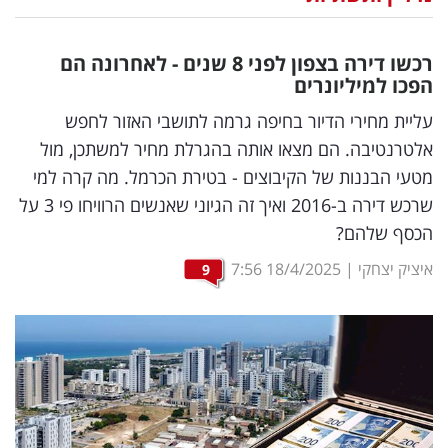
נדל"ן
רכשו דירה בצפון לפני 8 שנים - לאחרונה הם
דיגיטל
הפכו למיליונרים
וטק
עליית מחירי הדיור בחיפה גרמה לתושבי האזור לחפש
אלטרנטיבה. הם מצאו אותה בהגרלת מחיר למשתכן, מול
שיווק
מטעי הבננות של הקיבוצים - בטירת הכרמל. מה קרה למי
ופרסום
שרכש דירה ב-2016 ואיך זה הגיוני שאנשים הרוויחו פי 3 על
הכסף שלהם?
משפט
איציק יצחקי
|
18/4/2025
7:56
9
מדדים
ומחקרים
דעות
רכילות
עסקית