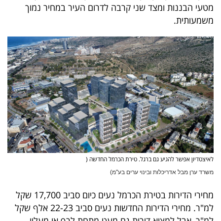
פרסמו
מטעי הבננות ומצד שני קרבה לדרום העיר במחיר נמוך
באייס
משמעותית.
עקבו
אחרינו:
לאיצטדיון אפשר להגיע גם ברגל. טירת הכרמל החדשה (
משרד ערן מבל אדריכלות ובינוי ערים בע"מ)
מחירי הדירות בטירת הכרמל נעים כיום סביב 17,700 שקל
למ"ר. מחירי הדירות החדשות נעים סביב 22-23 אלף שקל
למ"ר, אבל למצוא דירות גם מעט מתחת לרף או מעליו,