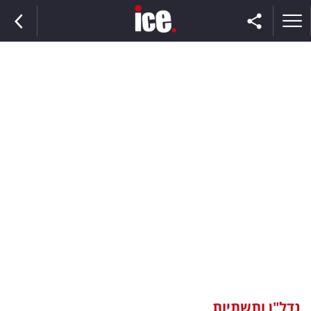
ראשי
הנבחרת
השוק
תקשורת
ומדיה
כסף
וצרכנות
נדל"ן ותשתיות