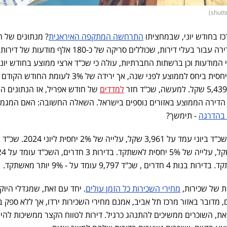
ז בחודש יוני, שבמחציתו
התרחשה המתקפה האיראנית
? מנתונים של 
דיפרנט, שמעניקה הגנה לשכר דירה עבור בעלי דירות, שכוללים סריקה של כ-180 אלף מודעות של דירות
מודעות וכן ברשתות החברתיות, עולה כי שכ"ד ארצי ממוצע בחודש יוני
על 5,265 שקל - עלייה של 1% יחסית ביחס לממוצע לפני שנה, אך ירידה של 3% לעומת החו
למדדים
של חודש אפריל, אז הנתונים היו
 הדירה הממוצע באזורים נוספים בישראל. השאלה החשובה: האם המגמ
 בהדרגה
- תימשך?
דירות של חדר אחד - שכ"ד ביוני עמד על 3,961 שקל,
בנות 2 חדרים עומד על 6,147 ש
ת של שכירות,
מחירי השכירות כל הזמן עולים
. יחד עם זאת, שמגדלי היוק
, מדובר באזור מרכז תל אביב, אמנם מחירי השכירות ירדו, אך ללא ספק 
זאת, השוכרים ממשיכים להתנהג כרגיל. דירות לטווח הקצר ממשיכות להיו