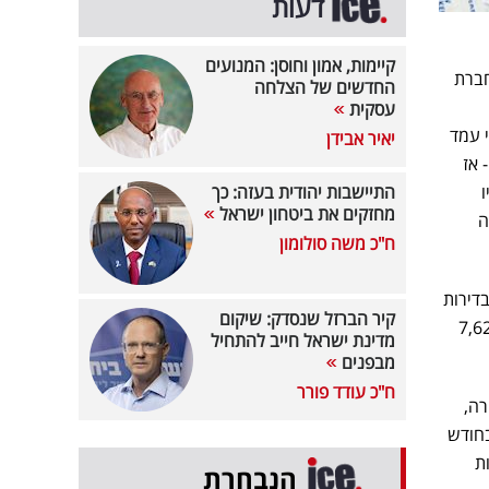
דעות
קיימות, אמון וחוסן: המנועים
חברת
החדשים של הצלחה
עסקית
 עמד
יאיר אבידן
דש הקודם - אז
התיישבות יהודית בעזה: כך
מחזקים את ביטחון ישראל
ה
ח"כ משה סולומון
 עלייה של 2% יחסית ליוני 2024. שכ"ד בדירות
קיר הברזל שנסדק: שיקום
קל, עלייה של 5% יחסית לאשתקד. בדירות 3 חדרים, השכ"ד עומד על 7,624
מדינת ישראל חייב להתחיל
מבפנים
ח"כ עודד פורר
רה,
בחודש
ת
הנבחרת