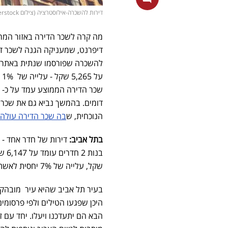
דירות להשכרה-אילוסטרציה (צילום shutterstock)
מה קרה לשכר הדירה באזור המרכ
להשכרה שפורסמו שנתית באתרי ה
שכר הדירה הממוצע עמד על כ- 5,439 שקל. למעשה, שכ"ד חזר
דומים. בהמשך נביא גם את שכר
הנוכחית, ש
בה שכר הדירה עולה
בתל אביב:
שקל, עלייה של 7% יחסית לאשתקד. בדירות בנות 4 חדרים , שכ"ד 9,797 עומד על - 9% יותר מאשתקד.
בעיר תל אביב שהיא עיר מובהק
היכן שפגעו הטילים ולפי פרסומים
הבא הם יתעדכנו ויעלו. יחד עם 