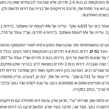
? גם כאן הדירות המבוקשות הן בנות 2-4 חדרים, אלא שבניגוד לגבעתיים שאין בה כ
ן היא עיר מתחדשת, מרובת פרוייקטים של בנייה עם דירות חדשות ולכן
שנים האחרונות.
ערים המשפחתיות יותר שהנגישות התחבורתית לאזורי התעסוקה מהווה 
 העיר
בת ים.
דירות בנות 3-4 חדרים הן המבוקשות ביותר בעיקר בגלל 
המיקום הצמוד לתל אביב והבנייה של שכונות חדשות על הים. בדירות בנות 3 ח
שקל, מחיר שנותר כפי שהיה ביוני שנה שעברה. דירות בנות 3 חדרים נמצאות לרוב בבנייני שיכון 
ות שוכרים רבים. הפגיעה בהן היתה חזקה מאוד כיוון שמדובר בדירות ללא
ממ"ד. בדירות בנות 4 חדרים, שכ"ד עומד על 6,733 שקל - עלייה של 3%. "בת ים, לצערנו, עדי
וכרים מעדיפים אותם או מסתפקים בהם, על מנת לשלם שכד נמוך ובלבד ש
ל אביב", נכתב בסקירה.
ם פחות שוק שכירות "ער", מכיוון שרק עכשיו היא מתחילה עם פרוייקטים
 להשכרה נמוך. מצד שני, מדובר בעיר שרוב התושבים קנו בה דירות ופחו