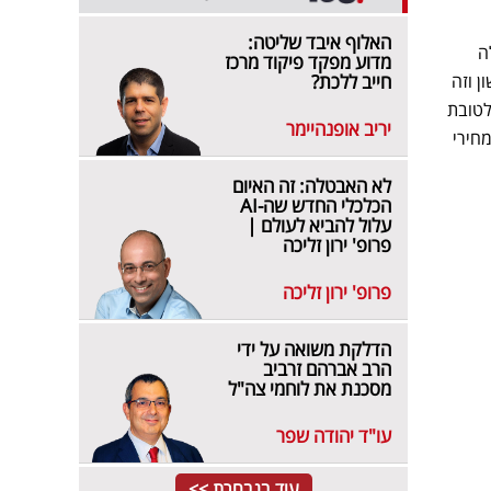
האלוף איבד שליטה:
ה
מדוע מפקד פיקוד מרכז
ן וזה
חייב ללכת?
לטובת
יריב אופנהיימר
מחירי
לא האבטלה: זה האיום
הכלכלי החדש שה-AI
עלול להביא לעולם |
פרופ' ירון זליכה
פרופ' ירון זליכה
הדלקת משואה על ידי
הרב אברהם זרביב
מסכנת את לוחמי צה"ל
עו"ד יהודה שפר
עוד בנבחרת >>