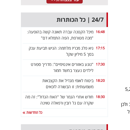
24/7 | כל הכותרות
מיכל הקטנה עברה תאונה קשה בהופעה:
16:48
"מכה מטורפת, הפה התמלא דם"
גיא פלג מכריז מלחמה: הגיש תביעת ענק
17:15
בסך 5 מיליון שקל
"נוגע באזורים אינטימיים": מדריך ספורט
17:30
לילדים נעצר בחשד חמור
ביטוח לאומי מגדיל את הקצבאות
18:20
משמעותית: זו הבשורה לזכאים
ות בנות 2 חדרים עומד על 5,225
חודש אחרי הגמר של "האח הגדול": זה מה
18:30
שקרה עם גל רובין ורפאלה טווינה
נוי נרחב ולכן
ל
כל החדשות