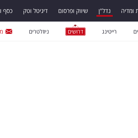
ומדיה
נדל"ן
שיווק ופרסום
דיגיטל וטק
כסף ו
ם
רייטינג
דרושים
ניוזלטרים
מי