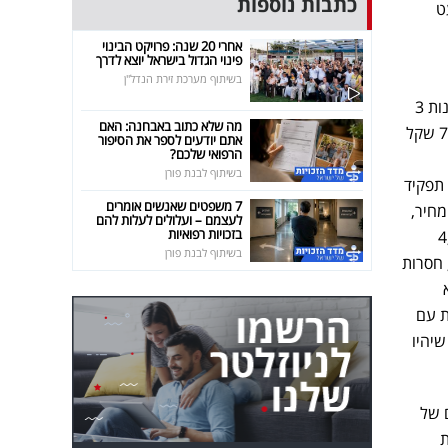
כתבות נוספות
מעט
אחרי 20 שנה: פרויקט הבינוי
פינוי הגדול בישראל יוצא לדרך
בשיתוף מערכת זירת הנדל"ן
לגבי דירות בנות 2 חדרים, שכ"ד עומד ביוני על 4,839 שקל - עלייה של 4% לעומת יוני אשתקד. בדירות בנות 3
מה שלא כתוב באבחנה: האם
חדרים, שכ"ד עומד על 6,257 שקל, עלייה של 5% לעומת אשתקד. בדירות 4 חדרים, שכ"ד עומד על 7,710 שקל
אתם יודעים לספר את הסיפור
הרפואי שלכם?
בשיתוף לבנת פורן
תפקיד
7 משפטים שאנשים אומרים
המחיר,
לעצמם – ועלולים לעלות להם
בזכויות רפואיות
דרים שכ"ד עומד על 4,907
בשיתוף לבנת פורן
וותיקים, חסרות
ין מתמודדת עם
יהיו
 של
ת