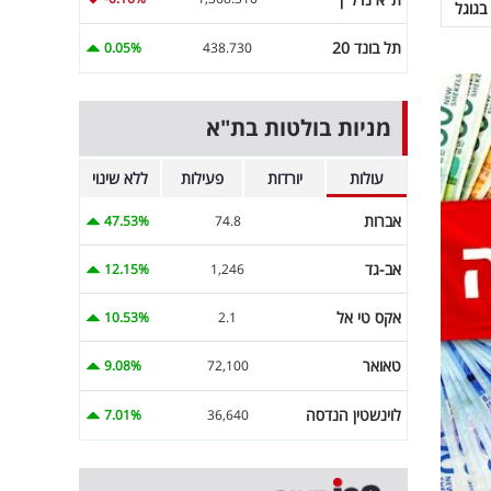
בגוגל
תל בונד 20
0.05%
438.730
מניות בולטות בת"א
עולות
יורדות
פעילות
ללא שינוי
אברות
47.53%
74.8
אב-גד
12.15%
1,246
אקס טי אל
10.53%
2.1
טאואר
9.08%
72,100
לוינשטין הנדסה
7.01%
36,640