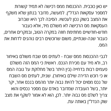
40
יש כאן כוכבית. ההכנסות ממס רכישה לא תמיד קשורות
למספר עסקאות הנדל"ן. למעשה, מדובר בנתון שלא משקף
את המצב בשוק נכון לעכשיו. הסיבה לכך היא שברוב
שיתופי
העסקאות מס הרכישה לא משולם מיד, אלא כעבור
פעולה
חודש-חודשיים מחתימת חוזה במקרה הטוב, ובמקרים אחרים,
כעבור שנה-שנתיים, משום שרוכשים רבים נוהגים לדחות את
המס.
דרושים
לגבי ההכנסות ממס שבח - לעתים מס שבח משולם באיחור
רב, ולא מיד עם מכירת הנכס. ראשית כי המס הזה משולם
ניוזלטרים
פעמים רבות בדחייה (בין היתר בשל מחלוקת על גובה המס
או כי רוכש הדירה שילם באיחור). שנית, לעתים מס השבח
של נכס מסוים יכול להיות גבוה יותר מהמס בנכס אחר, יקר
מייל
יותר, בשל העובדה שמדובר באדם עם מספר נכסים והוא
אדום
צריך לשלם מס גבוה יותר. לכן, הוא לא אמור לשקף את מצב
שוק הנדל"ן באותה עת.