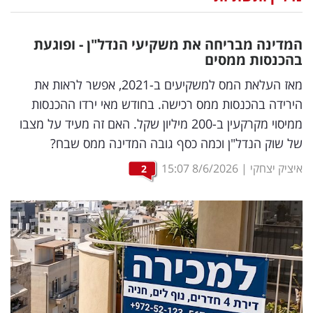
נדל"ן
המדינה מבריחה את משקיעי הנדל"ן - ופוגעת
דיגיטל
בהכנסות ממסים
וטק
מאז העלאת המס למשקיעים ב-2021, אפשר לראות את
הירידה בהכנסות ממס רכישה. בחודש מאי ירדו ההכנסות
שיווק
ממיסוי מקרקעין ב-200 מיליון שקל. האם זה מעיד על מצבו
ופרסום
של שוק הנדל"ן וכמה כסף גובה המדינה ממס שבח?
משפט
איציק יצחקי
|
8/6/2026
15:07
2
מדדים
ומחקרים
דעות
רכילות
עסקית