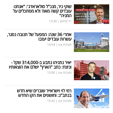
שוקי ניר, מנכ"ל סולאראדג': "אנחנו
עובדים קשה מאוד ולא מסתכלים על
המניה"
רוי שיינמן
|
13:30
אחרי 36 שנה: המפעל של תנובה נסגר,
עשרות עובדים יעזבו
מערכת ice
|
14:54
יאיר נתניהו נתבע ב-314,000 שקל -
וניצח: כתב "הארץ" ישלם את הוצאותיו
מערכת ice
|
15:00
רמי לוי וישראייר שוברים שיא חדש
בנתב"ג: וחושפים את הקו החדש
מערכת ice
|
15:42