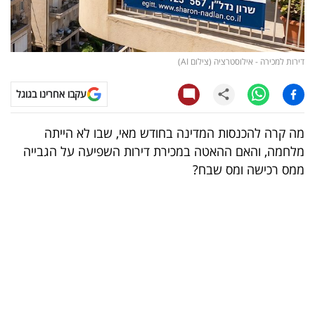
קריפטו
ויראלי
דירות למכירה - אילוסטרציה (צילום AI)
טלוויזיה
עקבו אחרינו בגוגל
עסקי
מה קרה להכנסות המדינה בחודש מאי, שבו לא הייתה
ספורט
מלחמה, והאם ההאטה במכירת דירות השפיעה על הגבייה
ממס רכישה ומס שבח?
קריירה
ולימודים
מינויים
רייטינג
רכב