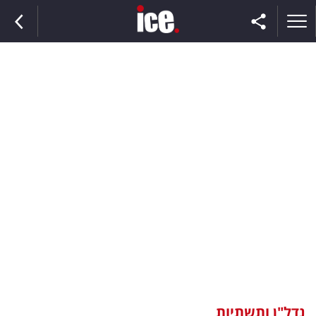
ראשי
הנבחרת
השוק
תקשורת
ומדיה
כסף
וצרכנות
נדל"ן ותשתיות