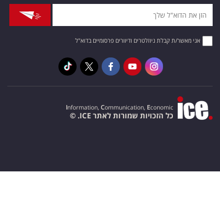
אני מאשר/ת קבלת ניוזלטרים ודיוורים פרסומיים בדוא"ל
I
nformation,
C
ommunication,
E
conomic
כל הזכויות שמורות לאתר ICE. ©