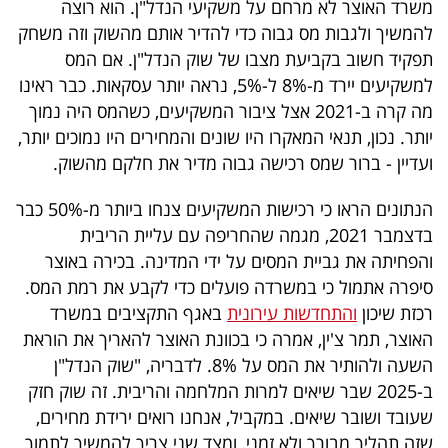
משרד האוצר לא מרחם על משקיעי הנדל"ן. הוא רוצה
פרסמו
להמשיך ולגבות מס גבוה כדי להדיר אותם מהשוק וזה משחק
באייס
תפקיד חשוב בקביעת מצבו של שוק הנדל"ן. אם המס
למשקיעים יירד מ-8% ל-5%, נראה יותר עסקאות. כבר ראינו
עקבו
מה קרה ב-2021 אצל ציבור המשקיעים, כשהמס היה נמוך
אחרינו:
יותר. נכון, תנאי המאקרו היו שונים והמחירים היו נמוכים יותר,
ועדיין - ברור שמס רכישה גבוה מדיר את חלקם מהשוק.
הנתונים הראו כי רכישות המשקיעים צנחו ביותר מ-50% כבר
בדצמבר 2021, מגמה שהחריפה עם עליית הריבית
והפחיתה את גביית המסים על ידי המדינה. בכירה באוצר
סיפרה אתמול כי במשרדה פועלים כדי לקבע את רמת המס.
רכזת שיכון
והתחדשות עירונית
באגף התקציבים במשרד
האוצר, תמר צ'ין, אמרה כי בכוונת האוצר להאריך את הוראת
השעה ולהותיר את המס על 8%. לדבריה, "שוק הנדל"ן
ב-2025 שבר שיאים למרות המלחמה והריבית. זה שוק חזק
שעובד ושובר שיאים. במקביל, אנחנו רואים ירידת מחירים,
שזה תהליך מבורך ולא זמני, ומצד שני צריך להמשיך לתמוך