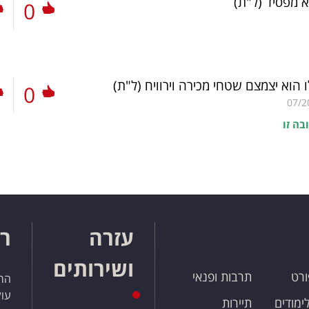
א מפסיד
(ל"ת)
0
 הוא יצמצם שטחי מכירה וירוויח
(ל"ת)
0
07/2
בה זו
עזרה
רו
ושירותים
ורט
תרבות ופנאי
הרש
עול
לימודים
תיירות