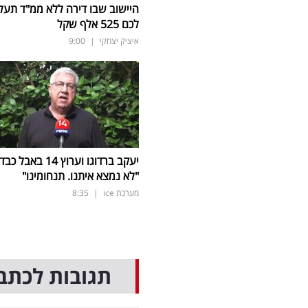
היישוב שבו דירה ללא ממ"ד תעל
לכם 525 אלף שקל
איציק יצחקי
|
9:00
יעקב ברדוגו וערוץ 14 באבל כב
"לא נמצא איתנו. תנחומינו"
מערכת ice
|
8:35
תגובות לכתב