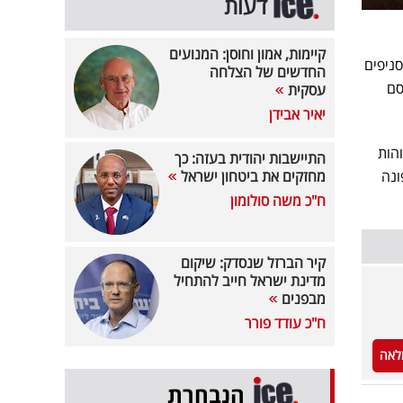
דעות
קיימות, אמון וחוסן: המנועים
ניפים
החדשים של הצלחה
סם
עסקית
יאיר אבידן
הות
התיישבות יהודית בעזה: כך
ונה
מחזקים את ביטחון ישראל
ח"כ משה סולומון
קיר הברזל שנסדק: שיקום
מדינת ישראל חייב להתחיל
מבפנים
ח"כ עודד פורר
לאה
הנבחרת