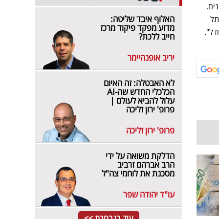
האלוף איבד שליטה:
תל
מדוע מפקד פיקוד מרכז
חייב ללכת?
יריב אופנהיימר
לא האבטלה: זה האיום
הכלכלי החדש שה-AI
עלול להביא לעולם |
פרופ' ירון זליכה
פרופ' ירון זליכה
הדלקת משואה על ידי
הרב אברהם זרביב
מסכנת את לוחמי צה"ל
עו"ד יהודה שפר
עוד בנבחרת >>