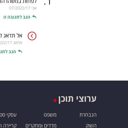
.
1
לפחות במשהו הו
אבי
07/2022/17
הגב לתגובה זו
אל תדאג לו
אלמוג
022/17
הגב לתגו
ערוצי תוכן
הנבחרת
משפט
עסקי ספ
השוק
מדדים ומחקרים
קריירה ו