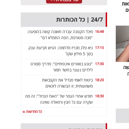
אות
ם
24/7 | כל הכותרות
מיכל הקטנה עברה תאונה קשה בהופעה:
16:48
"מכה מטורפת, הפה התמלא דם"
גיא פלג מכריז מלחמה: הגיש תביעת ענק
17:15
בסך 5 מיליון שקל
"נוגע באזורים אינטימיים": מדריך ספורט
17:30
שה
לילדים נעצר בחשד חמור
ביטוח לאומי מגדיל את הקצבאות
18:20
משמעותית: זו הבשורה לזכאים
חודש אחרי הגמר של "האח הגדול": זה מה
18:30
שקרה עם גל רובין ורפאלה טווינה
כל החדשות