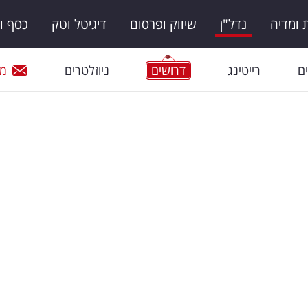
ומדיה
נדל"ן
שיווק ופרסום
דיגיטל וטק
כסף ו
ם
רייטינג
דרושים
ניוזלטרים
מי