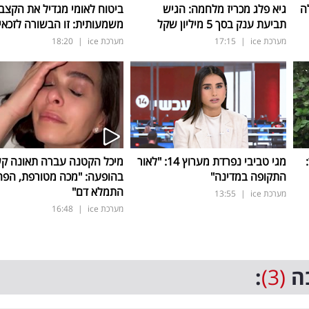
ה
גיא פלג מכריז מלחמה: הגיש
ביטוח לאומי מגדיל את הקצב
תביעת ענק בסך 5 מיליון שקל
משמעותית: זו הבשורה לזכאי
מערכת ice
|
17:15
מערכת ice
|
18:20
ד:
מגי טביבי נפרדת מערוץ 14: "לאור
מיכל הקטנה עברה תאונה ק
התקופה במדינה"
בהופעה: "מכה מטורפת, הפה
התמלא דם"
מערכת ice
|
13:55
מערכת ice
|
16:48
ה
(3)
: