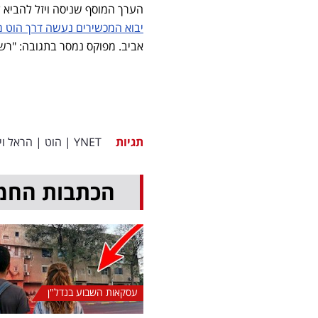
הערך המוסף שניסה ויזל להביא ל-RED היה בידול באמצעות חוויית קנייה בחנויות גדולות ומעוצבות בקני
יבוא המכשירים נעשה דרך הוט מו
אביב. מפוקס נמסר בתגובה: "רשת רד ממשיכה להתקדם ל-11
תגיות
YNET
|
הוט
|
הראל וי
הכתבות החמ
עסקאות השבוע בנדל"ן