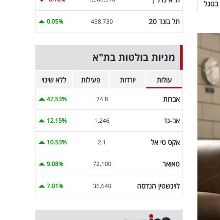
בגוגל
תל בונד 20
0.05%
438.730
מניות בולטות בת"א
עולות
יורדות
פעילות
ללא שינוי
אברות
47.53%
74.8
אב-גד
12.15%
1,246
אקס טי אל
10.53%
2.1
טאואר
9.08%
72,100
לוינשטין הנדסה
7.01%
36,640