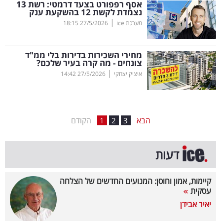
אסף רפפורט בצעד דרמטי: רשת 13
נצמדת לקשת 12 בהשקעת ענק
בריאות
|
מערכת ice
27/5/2026
18:15
תרבות
ופנאי
מחירי השכירות בדירות בלי ממ"ד
צונחים - מה קרה בעיר שלכם?
|
איציק יצחקי
27/5/2026
14:42
תיירות
TOP-
5
הבא
הקודם
1
2
3
המילון
דעות
הכלכלי
פודקאסט
קיימות, אמון וחוסן: המנועים החדשים של הצלחה
עסקית
40
יאיר אבידן
UNDER