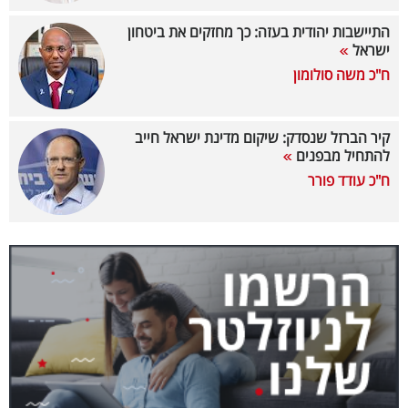
40
התיישבות יהודית בעזה: כך מחזקים את ביטחון
ישראל
ח"כ משה סולומון
שיתופי
פעולה
קיר הברזל שנסדק: שיקום מדינת ישראל חייב
להתחיל מבפנים
ח"כ עודד פורר
דרושים
ניוזלטרים
מייל
אדום