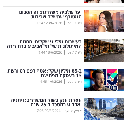
קריפטו
יעל שלביה משדרגת: זה הסכום
המטורף שתשלם שכירות
|
מערכת ice
23/6/2026
15:43
ויראלי
טלוויזיה
בעשרות מיליוני שקלים: החנות
המיתולוגית של תל אביב עוברת דירה
עסקי
|
מערכת ice
18/6/2026
9:44
ספורט
ב-65 מיליון שקל: אסף רפפורט ורשת
קריירה
13 בעסקה מפתיעה
|
ולימודים
מערכת ice
1/6/2026
9:45
מינויים
עסקת ענק בשוק המשרדים: ויתניה
ואלביט בהסכם ל-25 שנה
רייטינג
|
איציק יצחקי
29/5/2026
7:08
רכב