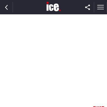
ראשי
הנבחרת
השוק
תקשורת
ומדיה
כסף
וצרכנות