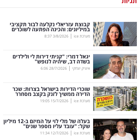
תגיות
נדל"ן
קבוצת עזריאלי נקלעה לבור תקציבי
דיגיטל
במיליונים: והכינה הפתעה לשוכרים
וטק
|
מערכת ice
3/8/2026
8:37
שיווק
יגאל דמרי: "קניתי דירות לי ולילדים
ופרסום
בשדה דב, שיהיה לנופש"
|
איציק יצחקי
28/7/2026
6:06
משפט
שוכרי הדירות בישראל בצרות: שכר
מדדים
הדירה ממשיך לזנק בקצב מסחרר
ומחקרים
|
מערכת ice
15/7/2026
19:05
דעות
בעלה של מלי לוי על המיזם ב-12 מיליון
שקל: "עובד עליו מספר שנים"
רכילות
|
מערכת ice
12/7/2026
11:34
עסקית