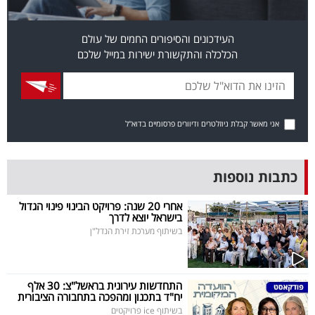
פרסמו
באייס
העידכונים והסיפורים החמים של עולם
הכלכלה והתקשורת ישירות במייל שלכם
עקבו
אחרינו:
אני מאשר קבלת ניוזלטרים ודיוורים פרסומיים בדוא"ל
כתבות נוספות
אחרי 20 שנה: פרויקט הבינוי פינוי הגדול
בישראל יוצא לדרך
בשיתוף מערכת זירת הנדל"ן
התחדשות עירונית בראשל"צ: 30 אלף
יח"ד בתכנון ומהפכה בתחבורה הציבורית
בשיתוף ice פרויקטים