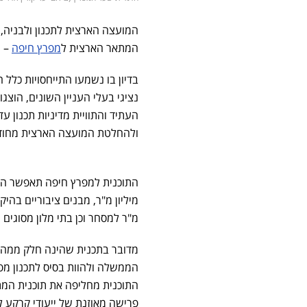
המועצה הארצית לתכנון ולבניה,
המתאר הארצית ל
מפרץ חיפה
– תמ"א 75 ("שער
בדיון בו נשמעו התייחסויות כלל ה
נציגי בעלי העניין השונים, הוצ
העתיד והתוויית מדיניות תכנון
ולהחלטת המועצה הארצית מחוד
מיליון מ"ר, מבנים ציבוריים בהיקף של כ-3 מיליון
מ"ר למסחר וכן בתי מלון מסוגים ש
מדובר בתכנית שהינה חלק ממהלך
הממשלה ולהוות בסיס לתכנון מפו
התוכנית מחליפה את תוכנית המתא
פרישה מאוזנת של ייעודי קרקע ל