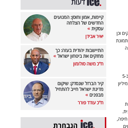
דעות
קיימות, אמון וחוסן: המנועים
החדשים של הצלחה
עסקית
ים וכן
יאיר אבידן
תמונת
ה
התיישבות יהודית בעזה: כך
מחזקים את ביטחון ישראל
ח"כ משה סולומון
התוכנית למפרץ חיפה תאפשר הקמת כ-120 אלף יחידות דיור בתחומה, הקמת שטחי תעסוקה בהיקף של כ-5
 פארק מטרופוליני ונחלים, כ-1.5 מיליון
קיר הברזל שנסדק: שיקום
מדינת ישראל חייב להתחיל
מבפנים
ח"כ עודד פורר
ת
ת.
חיפה,
הנבחרת
ים