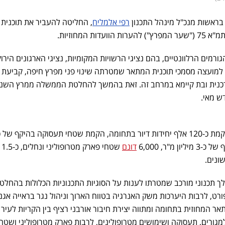
 בראשות מנכ"ל מינהל התכנון
רפי אלמליח
, החליטה להעביר את תוכנית
 המפרץ") להערות הוועדות המחוזיות.
גורמים הרלוונטיים, בהם נציגי הרשויות המקומיות, נציגי הארגונים הירוק
גו למועצה מסמכי תוכנית המתאר שמטרתה שינוי פני מפרץ חיפה, קביעת 
 עדכנית ובת קיימא במרחב זה. זאת בהמשך להחלטת הממשלה ממרץ השנ
ש מאי.
 מ"ר, 6,000
דונם
שטחי
ונים.
 תכנוני מורכב שמטרתו לענות על הסוגיות התכנוניות הכלולות בהחלט
רט, לרבות היערכות משק האנרגיה בטווח הארוך וניהול נגר בראייה אגני
ר המחוזית בתחומה ומתווה יצירת חיבור אורבני רציף בין הקריות לעיר 
מגורים, תעסוקה ושימושים מטרופולינים, לרבות פארק מטרופוליני ושטח