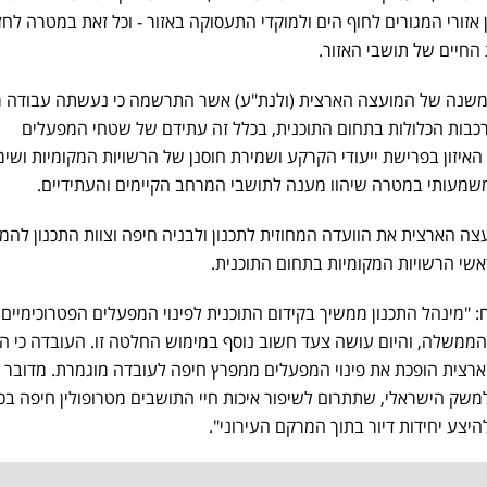
 אזורי המגורים לחוף הים ולמוקדי התעסוקה באזור - וכל זאת במטרה לח
 החיים של תושבי האזור.
המשנה של המועצה הארצית (ולנת"ע) אשר התרשמה כי נעשתה עבודה מ
כבות הכלולות בתחום התוכנית, בכלל זה עתידם של שטחי המפעלים
איזון בפרישת ייעודי הקרקע ושמירת חוסנן של הרשויות המקומיות ושימ
שמעותי במטרה שיהוו מענה לתושבי המרחב הקיימים והעתידיים.
הארצית את הוועדה המחוזית לתכנון ולבניה חיפה וצוות התכנון להמ
אשי הרשויות המקומיות בתחום התוכנית.
ח: "מינהל התכנון ממשיך בקידום התוכנית לפינוי המפעלים הפטרוכימיים
משלה, והיום עושה צעד חשוב נוסף במימוש החלטה זו. העובדה כי הת
רצית הופכת את פינוי המפעלים ממפרץ חיפה לעובדה מוגמרת. מדובר
משק הישראלי, שתתרום לשיפור איכות חיי התושבים מטרופולין חיפה בכ
היצע יחידות דיור בתוך המרקם העירוני".