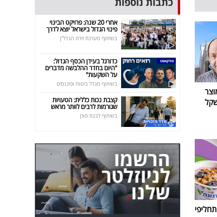
כתבות נוספות
אחרי 20 שנה: פרויקט הבינוי
פינוי הגדול בישראל יוצא לדרך
בשיתוף מערכת זירת הנדל"ן
כדורגל בעידן הכסף הגדול:
"היום בחדר ההלבשה מדברים
על השקעות"
בשיתוף מגדל ביטוח ופיננסים
וצר
קצבת נכות כללית: הטעויות
לו חוזר ב-199.90 שקל
שגורמות לרבים לוותר מראש
בשיתוף לבנת פורן
חליפי