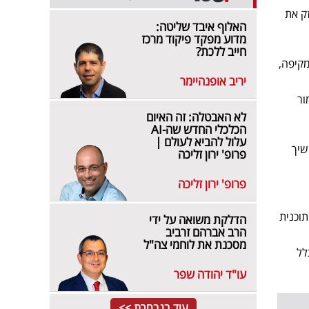
זק את
האלוף איבד שליטה:
מדוע מפקד פיקוד מרכז
חייב ללכת?
קיפה,
יריב אופנהיימר
ור
לא האבטלה: זה האיום
הכלכלי החדש שה-AI
עלול להביא לעולם |
שיך
פרופ' ירון זליכה
פרופ' ירון זליכה
וכנית
הדלקת משואה על ידי
הרב אברהם זרביב
מסכנת את לוחמי צה"ל
לל
עו"ד יהודה שפר
עוד בנבחרת >>