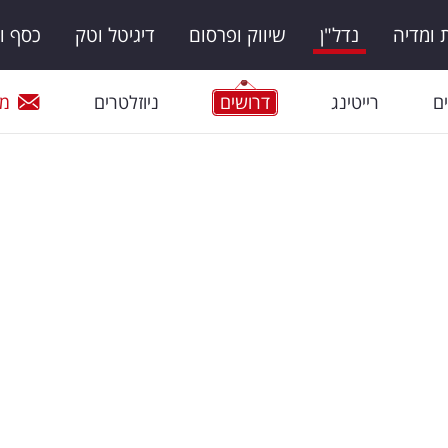
ומדיה
נדל"ן
שיווק ופרסום
דיגיטל וטק
כסף ו
ם
רייטינג
דרושים
ניוזלטרים
מי