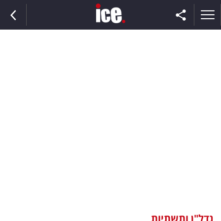
ראשי
הנבחרת
השוק
תקשורת
ומדיה
כסף
וצרכנות
נדל"ן ותשתיות