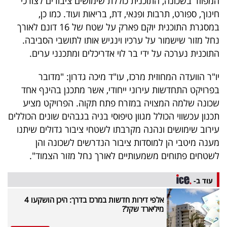
המפוזר בשכונה, התוכנית כוללת שימושים ציבורים לצורכי
פרסמו
חינוך, ספורט, תרבות ופנאי, דת, בריאות ועוד. כמו כן,
באייס
במסגרת התוכנית יוקם פארק על שטח של 16 דונם לאורך
נחל מזור שישמור על ערכיו וינגיש אותו לתושבי הסביבה.
עקבו
התוכנית נערכה על ידי בר לוי אדריכלים ומתכנני ערים.
אחרינו:
יו"ר הוועדה המחוזית מרכז, עו"ד מיכה גדרון: "מדובר
בפרויקט התחדשות עירוני ייחודי, אשר מתכנן בהינף אחד
שכונה שלמה המצויה במזרח פתח תקוה. הפרויקט מציע
תכנון עכשווי הכולל מגוון טיפוסי בניה בגבהים שונים הכוללים
עירוב שימושים ונהנה מקרבתו לשטחי ציבור גדולים שיתנו
מענה מיטבי הן למוסדות ציבור הנדרשים לשכונה והן
לשטחים פתוחים משמעותיים לאורך נחל מזור הצמוד".
עוד ב-
אלפי דירות חדשות במרכז בדרך: היכן הושקעו 4
מיליארד שקל?