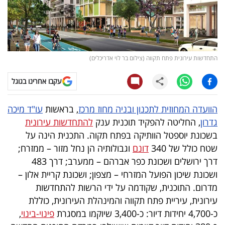
קריפטו
ויראלי
התחדשות עירונית פתח תקווה (צילום בר לוי אדריכלים)
טלוויזיה
עקבו אחרינו בגוגל
עסקי
ספורט
הוועדה המחוזית לתכנון ובניה מחוז מרכז
, בראשות
עו"ד מיכה
גדרון
, החליטה להפקיד תוכנית ענק
להתחדשות עירונית
קריירה
בשכונת יוספטל הוותיקה בפתח תקוה. התכנית הינה על
ולימודים
שטח כולל של 340
דונם
וגבולותיה הן נחל מזור – ממזרח;
דרך ירושלים ושכונת כפר אברהם – ממערב; דרך 483
מינויים
ושכונת שיכון הפועל המזרחי – מצפון; ושכונת קריית אלון –
מדרום. התוכנית, שקודמה על ידי הרשות להתחדשות
רייטינג
עירונית, עיריית פתח תקווה והמינהלת העירונית, כוללת
כ-4,700 יחידות דיור: כ-3,400 שיוקמו במסגרת
פינוי-בינוי
,
רכב