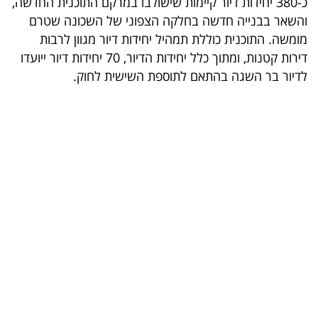
כ-380 יחידות דיור קיימות שישולבו במרקם התוכנית החדשה,
והשאר בבנייה חדשה בחלקה הצפוני של השכונה שטרם
בריאות
מומשה. התוכנית כוללת תמהיל יחידות דיור מגוון לרבות
תרבות
דירות קטנות, ומתוך כלל יחידות הדיור, 70 יחידות דיור ייועדו
לדיור בר השגה בהתאם לתוספת השישית לחוק.
ופנאי
תיירות
TOP-
5
המילון
הכלכלי
פודקאסט
40
UNDER