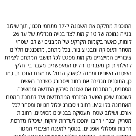
40
התוכנית מחלקת את השכונה ל-17 מתחמי תכנון, תוך שילוב
שיתופי
בנייה נמוכה של 10 קומות לצד בנייה מגדלית של עד 26
פעולה
קומות, כאשר בקומות הקרקע של המבנים ישולבו שטחי
מסחר ותעסוקה ומבני ציבור. בכל מתחם, מתוכננים חללים
ציבוריים המייצרים מקומות מפגש לכל תושבי המתחם ליצירת
קהילתיות וכן מעברים ירוקים המאפשרים מעבר בין חלקי
דרושים
השכונה השונים וממנה לפארק הנחל שבמזרח התכנית. כמו
כן, התוכנית מגדירה את רחוב וייסבורג כשדרה ראשית
ניוזלטרים
מסחרית, המחברת את שכונת סירקין החדשה וממשיכה
לשכונת שיכון הפועל המזרחי המתחדשת ועד לתחנת המטרו
האחרונה בקו M2. רחוב וייסבורג יכלול חנויות ומסחר לכל
מייל
אורכו, ושילוב שטחי תעסוקה בבניינים מסוימים. רחובות
אדום
מסריק ויבנה יורחבו ויהפכו לשדרות ירוקות, שיכללו מדרכות
רחבות ומסלולי אופניים. בנוסף למענה הציבורי המגוון