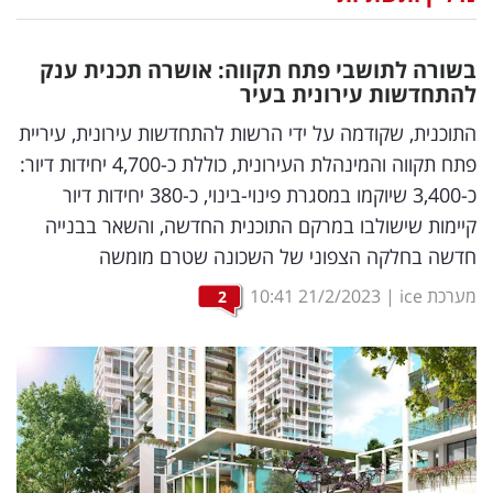
נדל"ן
בשורה לתושבי פתח תקווה: אושרה תכנית ענק
דיגיטל
להתחדשות עירונית בעיר
וטק
התוכנית, שקודמה על ידי הרשות להתחדשות עירונית, עיריית
פתח תקווה והמינהלת העירונית, כוללת כ-4,700 יחידות דיור:
שיווק
כ-3,400 שיוקמו במסגרת פינוי-בינוי, כ-380 יחידות דיור
ופרסום
קיימות שישולבו במרקם התוכנית החדשה, והשאר בבנייה
חדשה בחלקה הצפוני של השכונה שטרם מומשה
משפט
מערכת ice
|
21/2/2023
10:41
2
מדדים
ומחקרים
דעות
רכילות
עסקית