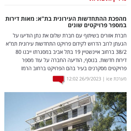
נדל"ן
מהפכת ההתחדשות העירונית בת"א: מאות דירות
דיגיטל
במספר פרויקטים שונים
וטק
חברת אזורים בשיתוף עם חברת שלום את נתן הודיעו על
הגעתן לרוב הדרוש לקידום פרויקט התחדשות עירונית תמ"א
שיווק
38/2 ברחוב איינשטיין 19 בתל אביב במסגרתו ייבנו 80
ופרסום
דירות חדשות. בנוסף, הודיעה החברה על עוד מספר
פרויקטים מסקרנים בעיר בהם הפרויקט ברחוב הרמז
משפט
מערכת ice
|
26/9/2023
12:02
מדדים
ומחקרים
דעות
רכילות
עסקית