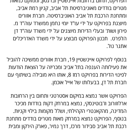
הפרויקט, תחום ברחובות איינשטיין וברגסון, וממוקם כמאות
40
מטרים בודדים מאוניברסיטת תל אביב, קניון רמת אביב,
ומתחנת הרכבת תל אביב האוניברסיטה. חברת אזורים
מיוצגת בפרויקט על ידי עו"ד יומי נחמן ממשרד עוה"ד מ.
שיתופי
פירון ושות' ובעלי הדירות מיוצגים על ידי משרד עוה"ד דן
פעולה
הלפרט. תכנון הפרויקט מבוצע על ידי משרד האדריכלים
אתגר נול.
בנוסף לפרויקט איינשטיין 19, חברת אזורים ממשיכה להוביל
דרושים
את פעילותה הענפה בתל אביב ומכריזה על הוצאת הודעות
לפינוי הדירות בפרויקט רמז 8, אותו היא מובילה בשיתוף עם
ניוזלטרים
חברת תל דן, בבעלותו של אייל אוכמן.
הפרויקט אשר נמצא במיקום אסטרטגי ותחום בין הרחובות
מייל
ארלוזורוב וז'בוטינסקי, נמצא במרחק דקות בודדות מכיכר
אדום
המדינה, מהקאנטרי הקהילתי, ושלל מקומות בילוי וקניות.
בנוסף, הפרויקט נמצא במרחק מאות מטרים בודדים מתחנת
רכבת תל אביב סבידור מרכז, דרך נמיר, פארק הירקון ומבית