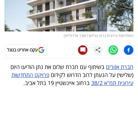
קריפטו
ויראלי
התחדשות עירונית ברמז (צילום דאובר אדריכלים)
טלוויזיה
עקבו אחרינו בגוגל
עסקי
ספורט
חברת אזורים
בשיתוף עם חברת שלום את נתן הודיעו היום
(שלישי) על הגעתן לרוב הדרוש לקידום
פרויקט התחדשות
קריירה
עירונית תמ"א 38/2
ברחוב איינשטיין 19 בתל אביב.
ולימודים
מינויים
רייטינג
רכב