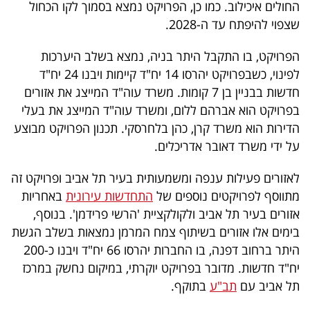
פרסמו
החולים איכילוב. כמו כן, הפרויקט נמצא בסמוך לקו הכחול
שצפוי להיפתח עד ה-2028.
באייס
הפרויקט, בו התקבל היתר בניה, נמצא בשלב היערכות
עקבו
לפינוי, כשבפרויקט יהרסו 14 יח"ד קיימות ויבנו 24 יח"ד
אחרינו:
חדשות בבניין בן 7 קומות. משרד עוה"ד המייצג את אזורים
בפרויקט הוא אברהם ללום, ומשרד עוה"ד המייצג את בעלי
הדירות הוא משרד קרן, כהן בלחרסקי. תכנון הפרויקט מבוצע
על ידי משרד דאובר אדריכלים.
לאזורים פעילות ענפה ומשמעותית בעיר תל אביב ופרויקט זה
מתווסף לפרויקטים נוספים של
התחדשות עירונית
באחריות
אזורים בעיר תל אביב ולקולקציית 'הרשי פרידמן'. בנוסף,
בימים אלו אזורים בשיתוף צמח המרמן נמצאות בשלב הגשת
היתר ברחוב דפנה, בו החברות יהרסו 66 יח"ד ויבנו כ-200
יח"ד חדשות. מדובר בפרויקט יוקרתי, במיקום נחשק במרכז
תל אביב עם
תב"ע
בתוקף.