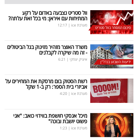
וול סטריט נצבעה באדום על רקע
המתיחות עם איראן: מי בכל זאת עלתה?
מערכת ice
|
12:17
סיכום המסחר בוול סטריט
משרד האוצר מזהיר מזינוק בגל הביטולים
- זה מה שיקרה לקבלנים
איציק יצחקי
|
6:21
ידיעות השבוע בנדל"ן
רשת הסטוק בום מרסקת את המחירים על
אביזרי בית הספר: רק ב-1 שקל
מערכת ice
|
4:20
מיכל אנסקי חושפת בווידוי כואב: "אני
פשוט יושבת ובוכה"
מערכת ice
|
1:23