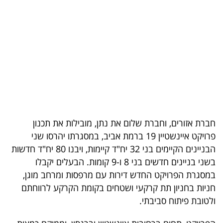
בריאות
תרבות
ופנאי
תיירות
TOP-
5
חברת אזורים, וחברת שלום את נתן, מובילות את תכנון
פרויקט איינשטיין 19 ברמת אביב, במסגרתו יהרסו שני
המילון
הבניינים הקיימים בני 32 יח"ד קיימות, ויבנו 80 יח"ד חדשות
הכלכלי
בשני בניינים חדשים בני 8 ו-9 קומות. הבעלים יקבלו
במסגרת הפרויקט החדש דירות עם מרפסות ומרחב מוגן,
פודקאסט
חניות בחניון תת קרקעי ושטחים בקומת הקרקע לרווחתם
ולטובת פיתוח סביבתי.
40
UNDER