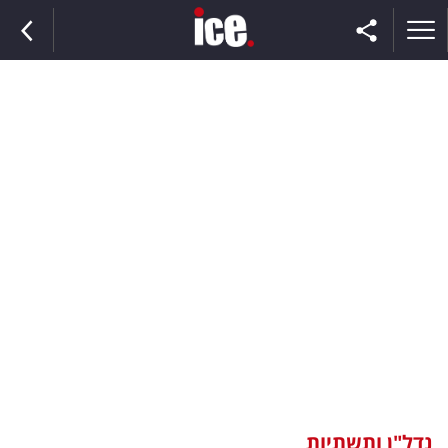
ראשי
הנבחרת
השוק
תקשורת
ומדיה
כסף
וצרכנות
נדל"ן ותשתיות