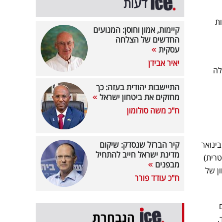
דעות
ת
קיימות, אמון וחוסן: המנועים
החדשים של הצלחה
עסקית
יאיר אבידן
לה
התיישבות יהודית בעזה: כך
מחזקים את ביטחון ישראל
ח"כ משה סולומון
ינואר
קיר הברזל שנסדק: שיקום
מדינת ישראל חייב להתחיל
טרית)
מבפנים
ן של
ח"כ עודד פורר
הנבחרת
,