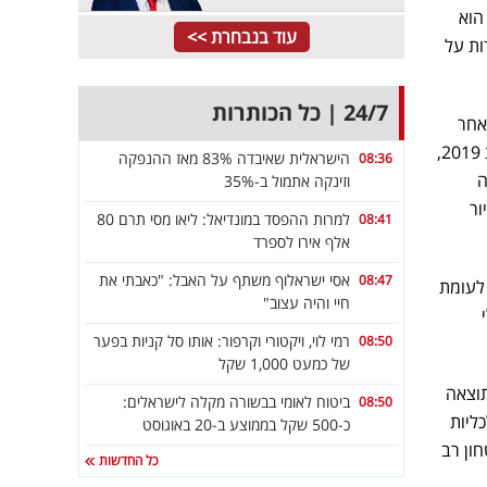
הוא
עוד בנבחרת >>
ידות על
24/7 | כל הכותרות
אחר
מלחמות היא תופעה ידועה בישראל ובעולם. במחקר שנערך על ידי הלשכה המרכזית לסטטיסטיקה בשנת 2019,
הישראלית שאיבדה 83% מאז ההנפקה
08:36
מה
וזינקה אתמול ב-35%
ור
למרות ההפסד במונדיאל: ליאו מסי תרם 80
08:41
אלף אירו לספרד
אסי ישראלוף משתף על האבל: "כאבתי את
08:47
שראל כ-30,000 עולים חדשים לעומת
חיי והיה עצוב"
אז שנת 2012. גלי
רמי לוי, ויקטורי וקרפור: אותו סל קניות בפער
08:50
של כמעט 1,000 שקל
תוצאה
ביטוח לאומי בבשורה מקלה לישראלים:
08:50
ליות
כ-500 שקל בממוצע ב-20 באוגוסט
ון רב
כל החדשות