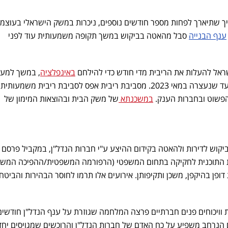
 שתיארך לפחות מספר חודשים נוספים, ניכרות במשק הישראלי בעוצמו
ענף הבנייה
סבל מהאטה בביקוש במשך תקופה משמעותית עוד לפני
באינפלציה
, במשך למע
משנה עלתה הריבית ב- 4.65% עד שנעצרה במאי 2023. מסביבת ריבית אפס לסביבת ריבית משמעותית
הפשוט ובחברות הענק.
במשכנתא
של משק הבית ובהוצאות המימון של
קוש לדירות ולהאטה בקידום ההיצע ע"י חברות הנדל"ן, במקביל פרסם ב
ין את התוכנית לחקיקה בתחום המשפטי (הרפורמה המשפטית/ההפיכה המש
ופן בהיקפן, משכן ותקיפותן. אירועים אלו תרמו לחוסר הבהירות והביטחו
 וויכוחים פנים חברתיים פרצה המלחמה שגוזרת על ענף הנדל"ן חודשים
ם הנרחב משפיע על כח האדם של חברות הנדל"ן והרוכשים שמגויסים יחד