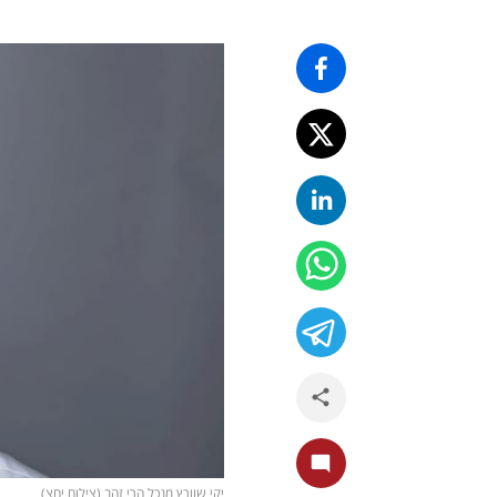
יקי שוורץ מנכל הרי זהב (צילום יחצ)