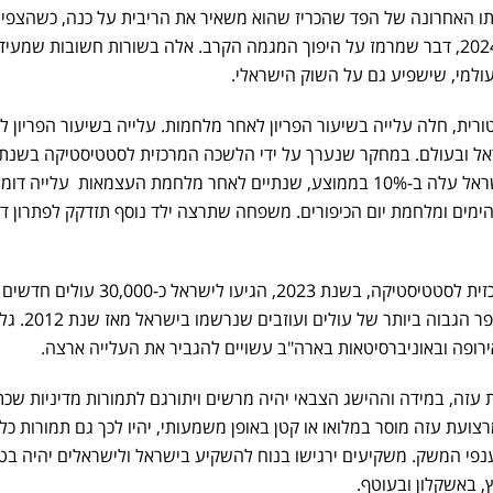
ו האחרונה של הפד שהכריז שהוא משאיר את הריבית על כנה, כשהצפי 
גם להביא לירידות ריבית בשנת 2024, דבר שמרמז על היפוך המגמה הקרב. אלה בשורות חשובות שמע
ולמי, שישפיע גם על השוק הישראלי.
רית, חלה עלייה בשיעור הפריון לאחר מלחמות. עלייה בשיעור הפריון ל
נמצא כי שיעור הפריון הכולל בישראל עלה ב-10% בממוצע, שנתיים לאחר מלחמת העצמאות עלייה דו
ים ומלחמת יום הכיפורים. משפחה שתרצה ילד נוסף תזדקק לפתרון די
בנוסף, על פי נתוני הלשכה המרכזית לסטטיסטיקה, בשנת 2023, הגיעו לי
10,000 ישראלים שעזבו. זהו מספר הגבוה ביותר של עולים ועוזבים שנרשמו בישראל מ
רופה ובאוניברסיטאות בארה"ב עשויים להגביר את העלייה ארצה.
 עזה, במידה וההישג הצבאי יהיה מרשים ויתורגם לתמורות מדיניות שכ
צועת עזה מוסר במלואו או קטן באופן משמעותי, יהיו לכך גם תמורות כלכ
 ענפי המשק. משקיעים ירגישו בנוח להשקיע בישראל ולישראלים יהיה בטח
, באשקלון ובעוטף.