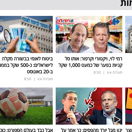
ות
רמי לוי, ויקטורי וקרפור: אותו סל
ביטוח לאומי בבשורה מקלה
קניות בפער של כמעט 1,000 שקל
לישראלים: כ-500 שקל ב
ב-20 באוגוסט
מערכת ice
|
8:50
מערכת ice
|
8:50
וצר
ינון מגל יורד מהפסים: כך אמר על
אבל כבד בעולם הספורט: כוכ