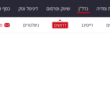
ומדיה
נדל"ן
שיווק ופרסום
דיגיטל וטק
כסף ו
ם
רייטינג
דרושים
ניוזלטרים
מי