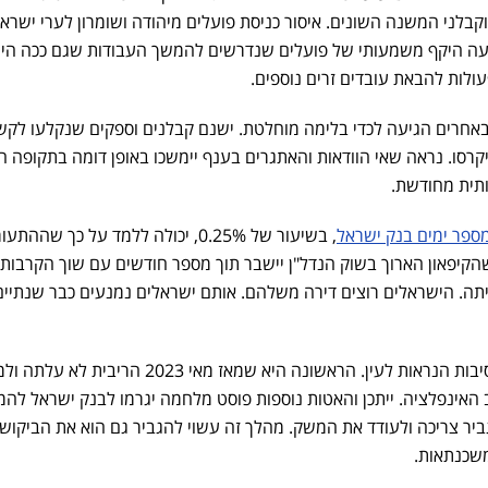
ני המשנה השונים. איסור כניסת פועלים מיהודה ושומרון לערי ישרא
גרעה היקף משמעותי של פועלים שנדרשים להמשך העבודות שגם ככה היו
ולות להבאת עובדים זרים נוספים.
חרים הגיעה לכדי בלימה מוחלטת. ישנם קבלנים וספקים שנקלעו לקש
ויקרסו. נראה שאי הוודאות והאתגרים בענף יימשכו באופן דומה בתקופה 
תית מחודשת.
מספר ימים בנק ישראל
, בשיעור של 0.25%, יכולה ללמד על כך שההת
 שהקיפאון הארוך בשוק הנדל"ן יישבר תוך מספר חודשים עם שוך הקרבות
יתה. הישראלים רוצים דירה משלהם. אותם ישראלים נמנעים כבר שנתיים
הביקוש הקיים אף יגבר ממספר סיבות הנראות לעין. הראשונה היא שמאז מאי 2023 ה
ינפלציה. ייתכן והאטות נוספות פוסט מלחמה יגרמו לבנק ישראל להמ
ביר צריכה ולעודד את המשק. מהלך זה עשוי להגביר גם הוא את הביקוש
משכנתאות.