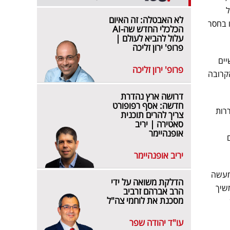
ל
לא האבטלה: זה האיום
 בחסר
הכלכלי החדש שה-AI
עלול להביא לעולם |
פרופ' ירון זליכה
יים
פרופ' ירון זליכה
הקרובה
דרושה ארץ נהדרת
חדשה: אסף רפופורט
עוררות
צריך להרים תוכנית
סאטירה | יריב
אופנהיימר
יריב אופנהיימר
ריבית לא עלתה ולמעשה
הדלקת משואה על ידי
שיך
הרב אברהם זרביב
מסכנת את לוחמי צה"ל
עו"ד יהודה שפר