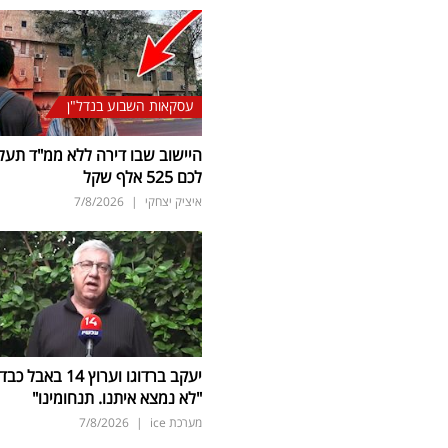
עסקאות השבוע בנדל"ן
היישוב שבו דירה ללא ממ"ד תעל
לכם 525 אלף שקל
איציק יצחקי
|
7/8/2026
יעקב ברדוגו וערוץ 14 באבל כב
"לא נמצא איתנו. תנחומינו"
מערכת ice
|
7/8/2026