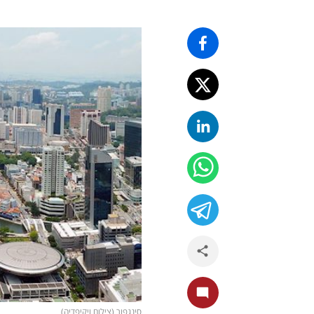
סינגפור (צילום ויקיפדיה)