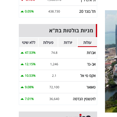
תל בונד 20
0.05%
438.730
מניות בולטות בת"א
עולות
יורדות
פעילות
ללא שינוי
אברות
47.53%
74.8
אב-גד
12.15%
1,246
אקס טי אל
10.53%
2.1
טאואר
9.08%
72,100
לוינשטין הנדסה
7.01%
36,640