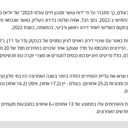
סינגפור היא העיר היקרה ביותר בעולם, כך מתברר על פי "דוח עושר וסגנון חיים עולמי 2023"
סינגפור עלתה לפסגה מהמקום החמישי ב-2022. בסך הכל, אסיה שלטה בדירוג העליון, כאשר שנגחא
קום השלישי לאחר דירוג ראשון ורביעי, בהתאמה, בשנת 2022.
זה משתרע מעבר לערים המובילות באזור עם שינויי דיר
(19 עד 12) ומומבאי (24 עד 18
רחבי העולם, כולל פריטים חיוניים כמו נכסים למגורים או מוצרי יוקרה כמו תכשיטים,
 שראו את עליית המחירים החדה ביותר בשנה האחרונה היו בתי מלון (על
של 39.1 אחוז), טיסות (32.9 אחוז) ומכוניות (25.2 אחוזים). בעולם - י
המחירים הכוללים של כל הסחורות והשירותים עלו בממוצע של 13 אחוזים ו-6 אחוזים במטב