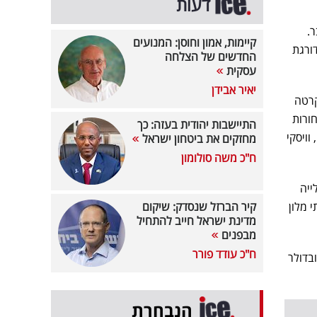
דעות
 של יוליוס בר.
קיימות, אמון וחוסן: המנועים
י מדורגת
החדשים של הצלחה
עסקית
יאיר אבידן
וג ראויים לציון נוספים של בנגקוק (15 עד 11), ג'קרטה
). הדירוגים התבססו על מדד שעוקב אחר שינויים במחירים מסל של 20 סחורות
התיישבות יהודית בעזה: כך
 וויסקי
מחזקים את ביטחון ישראל
ח"כ משה סולומון
ייה
ין (17.2 אחוז), וויסקי (16.2 אחוז) ובתי מלון
קיר הברזל שנסדק: שיקום
מדינת ישראל חייב להתחיל
מבפנים
ח"כ עודד פורר
עות מקומיים ובדולר
הנבחרת