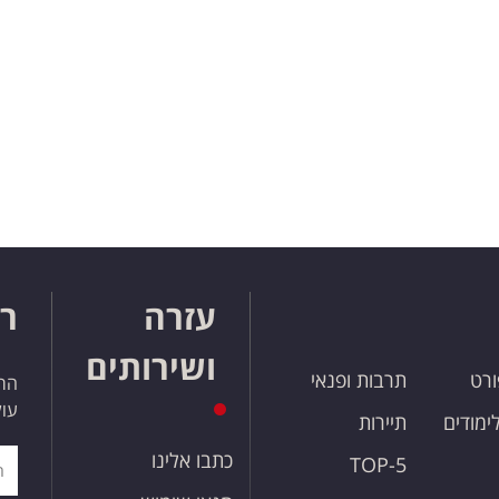
עזרה
רו
ושירותים
ורט
תרבות ופנאי
הרש
עול
לימודים
תיירות
כתבו אלינו
TOP-5