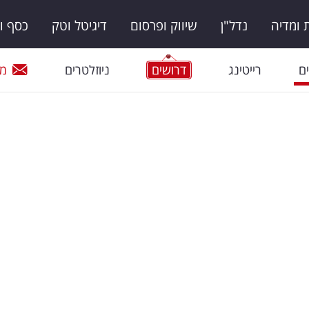
ומדיה
נדל"ן
שיווק ופרסום
דיגיטל וטק
כסף ו
ם
רייטינג
דרושים
ניוזלטרים
מי