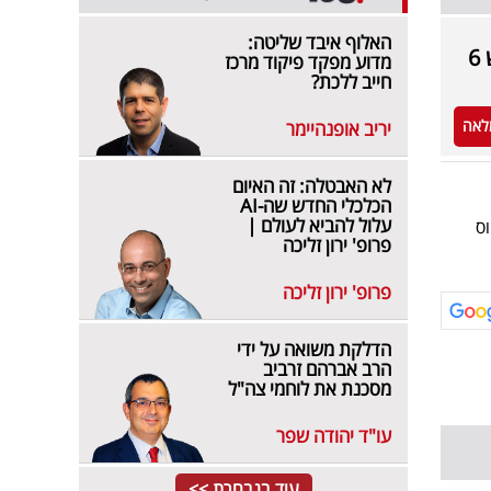
האלוף איבד שליטה:
6
מדוע מפקד פיקוד מרכז
חייב ללכת?
לאה
יריב אופנהיימר
לא האבטלה: זה האיום
הכלכלי החדש שה-AI
עלול להביא לעולם |
ס
פרופ' ירון זליכה
פרופ' ירון זליכה
הדלקת משואה על ידי
הרב אברהם זרביב
מסכנת את לוחמי צה"ל
עו"ד יהודה שפר
עוד בנבחרת >>