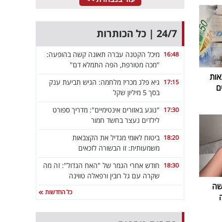
24/7 | כל הכותרות
מיכל הקטנה עברה תאונה קשה בהופעה:
16:48
"מכה מטורפת, הפה התמלא דם"
אות
גיא פלג מכריז מלחמה: הגיש תביעת ענק
17:15
ם
בסך 5 מיליון שקל
"נוגע באזורים אינטימיים": מדריך ספורט
17:30
לילדים נעצר בחשד חמור
ביטוח לאומי מגדיל את הקצבאות
18:20
משמעותית: זו הבשורה לזכאים
חודש אחרי הגמר של "האח הגדול": זה מה
18:30
שקרה עם גל רובין ורפאלה טווינה
שה
כל החדשות