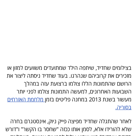
בריאות
תרבות
ופנאי
תיירות
TOP-
בצילומים שחדיד, שיתפה הילד שמתועדים משוועים למזון או
5
מזכירים את קרוביהם שנהרגו. בעוד שחדיד ניסתה ליצור את
הרושם שהתמונות הללו צולמו ברצועת עזה במהלך
המילון
השבועות האחרונים, למעשה התמונות צולמו לפני יותר
הכלכלי
מעשור בשנת 2013 במחנה פליטים בזמן
מלחמת האזרחים
בסוריה.
פודקאסט
לאחר שהתגלה שחדיד מפיצה פייק ניוק, אינסטגרם בחרה
40
שלא להורידו אלא, לסמן אותו ככזה "שחסר בו הקשר" ו"דורש
UNDER