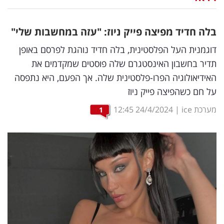
נדל"ן
בלה חדיד מפיצה פייק ניוז: "עזה במחשבות שלי"
דיגיטל
דוגמנית העל הפלסטינית, בלה חדיד נוהגת לפרסם באופן
וטק
תדיר בחשבון האינסטגרם שלה פוסטים שמקדמים את
האידיאולוגיה הפרו-פלסטינית שלה. אך הפעם, היא נתפסה
שיווק
על חם כשהפיצה פייק ניוז
ופרסום
מערכת ice
|
24/4/2024
12:45
1
משפט
מדדים
ומחקרים
דעות
רכילות
עסקית