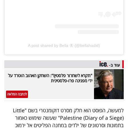
פרסמו
באייס
עקבו
אחרינו:
A post shared by Bella 🦋 (@bellahadid)
עוד ב-
"תקרא לשחרור פלסטין!": השחקן האהוב הוטרד על
ידי מפגינה פרו-פלסטינית
לכתבה המלאה
למעשה, הפוסט הוא חלק מסרט דוקומנטרי בשם "Little
Palestine (Diary of a Siege)" שעשה שימוש כאמור
בתמונות וסרטונים של ילדים במחנה הפליטים אל ירמוכ