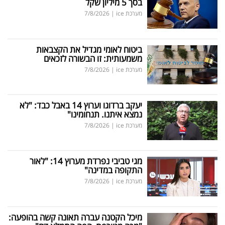
בסך 5 מיליון שקל
מערכת ice
|
7/8/2026
ביטוח לאומי מגדיל את הקצבאות
משמעותית: זו הבשורה לזכאים
מערכת ice
|
7/8/2026
יעקב ברדוגו וערוץ 14 באבל כבד: "לא
נמצא איתנו. תנחומינו"
מערכת ice
|
7/8/2026
מגי טביבי נפרדת מערוץ 14: "לאור
התקופה במדינה"
מערכת ice
|
7/8/2026
מיכל הקטנה עברה תאונה קשה בהופעה: