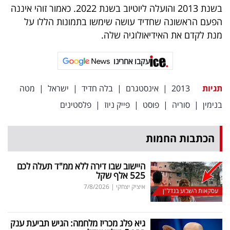
בשנת 2013 והועלה ליוטיוב בשנת 2022. כאמור זוהי איננה
הפעם הראשונה שחדיד עושה שימשו בתמונות הללו על
מנת לקדם את האידיאולוגיה שלה.
עקבו אחרינו
תגיות
2013
|
אינסטגרם
|
בלה חדיד
|
ישראל
|
מטה
בנימין
|
סוריה
|
פוסט
|
פייק ניוז
|
פלסטינים
הכתבות החמות
היישוב שבו דירה ללא ממ"ד תעלה לכם
525 אלף שקל
איציק יצחקי
|
7/8/2026
עסקאות השבוע בנדל"ן
גיא פלג מכריז מלחמה: הגיש תביעת ענק