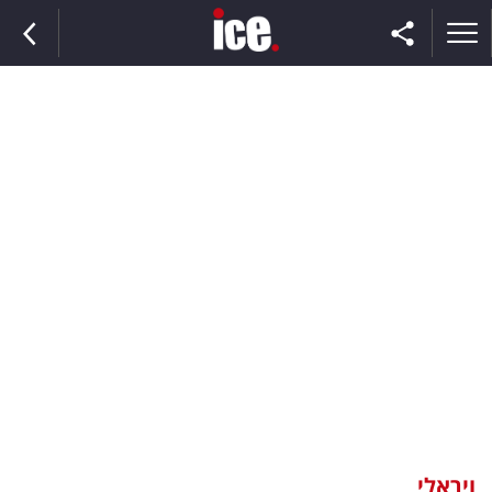
ראשי
הנבחרת
השוק
תקשורת
ומדיה
כסף
וצרכנות
ויראלי