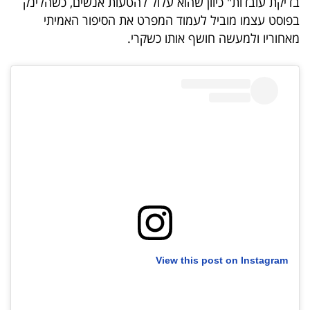
בדיקת עובדות" כיוון שהוא עלול להטעות אנשים, כשהלינק
40
בפוסט עצמו מוביל לעמוד המפרט את הסיפור האמיתי
מאחוריו ולמעשה חושף אותו כשקרי.
שיתופי
פעולה
דרושים
ניוזלטרים
מייל
אדום
View this post on Instagram