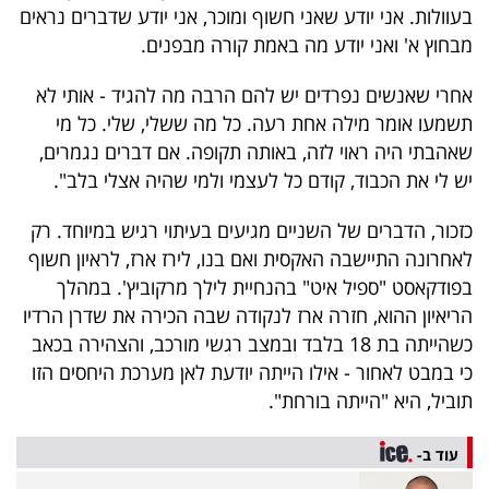
פרסמו
בעוולות. אני יודע שאני חשוף ומוכר, אני יודע שדברים נראים
באייס
מבחוץ א' ואני יודע מה באמת קורה מבפנים.
אחרי שאנשים נפרדים יש להם הרבה מה להגיד - אותי לא
עקבו
תשמעו אומר מילה אחת רעה. כל מה ששלי, שלי. כל מי
אחרינו:
שאהבתי היה ראוי לזה, באותה תקופה. אם דברים נגמרים,
יש לי את הכבוד, קודם כל לעצמי ולמי שהיה אצלי בלב".
כזכור, הדברים של השניים מגיעים בעיתוי רגיש במיוחד. רק
לאחרונה התיישבה האקסית ואם בנו, לירז ארז, לראיון חשוף
בפודקאסט "ספיל איט" בהנחיית לילך מרקוביץ'. במהלך
הריאיון ההוא, חזרה ארז לנקודה שבה הכירה את שדרן הרדיו
כשהייתה בת 18 בלבד ובמצב רגשי מורכב, והצהירה בכאב
כי במבט לאחור - אילו הייתה יודעת לאן מערכת היחסים הזו
תוביל, היא "הייתה בורחת".
עוד ב-