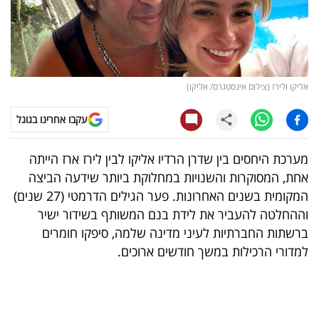
קריפטו
ויראלי
אליקו ולירז (צילום אינסטגרם/ אליקו)
טלוויזיה
עקבו אחרינו בגוגל
עסקי
ספורט
מערכת היחסים בין שדרן הרדיו אליקו לבין לירז ארז הייתה
אחת, המסוקרות והשנויות במחלוקת ביותר שידעה הביצה
קריירה
המקומית בשנים האחרונות. פער הגילים הדרמטי (27 שנים)
ולימודים
וההחלטה להעביר את לידת בנם המשותף בשידור ישיר
ברשתות החברתיות לעיני מדינה שלמה, סיפקו חומרים
מינויים
למדורי הרכילות במשך חודשים ארוכים.
רייטינג
רכב