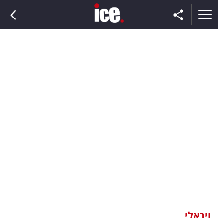
ראשי
הנבחרת
השוק
תקשורת
ומדיה
כסף
וצרכנות
ויראלי