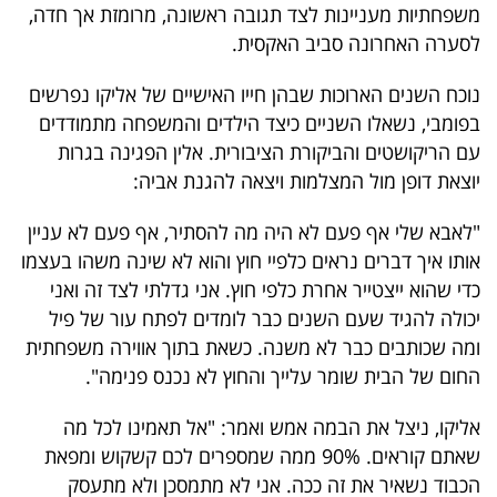
משפחתיות מעניינות לצד תגובה ראשונה, מרומזת אך חדה,
40
לסערה האחרונה סביב האקסית.
נוכח השנים הארוכות שבהן חייו האישיים של אליקו נפרשים
שיתופי
בפומבי, נשאלו השניים כיצד הילדים והמשפחה מתמודדים
פעולה
עם הריקושטים והביקורת הציבורית. אלין הפגינה בגרות
יוצאת דופן מול המצלמות ויצאה להגנת אביה:
"לאבא שלי אף פעם לא היה מה להסתיר, אף פעם לא עניין
דרושים
אותו איך דברים נראים כלפיי חוץ והוא לא שינה משהו בעצמו
כדי שהוא ייצטייר אחרת כלפי חוץ. אני גדלתי לצד זה ואני
ניוזלטרים
יכולה להגיד שעם השנים כבר לומדים לפתח עור של פיל
ומה שכותבים כבר לא משנה. כשאת בתוך אווירה משפחתית
החום של הבית שומר עלייך והחוץ לא נכנס פנימה".
מייל
אדום
אליקו, ניצל את הבמה אמש ואמר: "אל תאמינו לכל מה
שאתם קוראים. 90% ממה שמספרים לכם קשקוש ומפאת
הכבוד נשאיר את זה ככה. אני לא מתמסכן ולא מתעסק