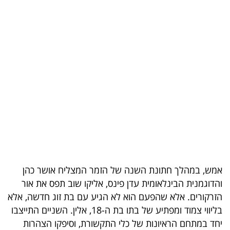
בריאות
תרבות
ופנאי
תיירות
TOP-
5
המילון
הכלכלי
אמש, במהלך חתונת השנה של הזמר המצליח אושר כהן
והדוגמנית הבינלאומית עדן פינס, אליקו שוב תפס את אור
פודקאסט
הזרקורים. אלא שהפעם הוא לא הגיע עם בת זוג חדשה, אלא
40
בליווי צמוד ומפתיע של בתו בת ה-18, אלין. השניים התייצבו
יחד במתחם הראיונות של כלי התקשורת, וסיפקו הצהרות
UNDER