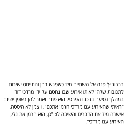
בריאות
תרבות
ופנאי
תיירות
TOP-
5
המילון
ברקוביץ' פנה אל השתיים מיד כשפגש בהן והתייחס ישירות
הכלכלי
לתגובות שלהן לאותו אירוע שבו נחסם על ידי מרדכי דוד
במהלך נסיעה ברכבו הפרטי. הוא פתח ואמר להן באופן ישיר:
פודקאסט
"ראיתי שהאירוע עם מרדכי חרמן אתכם". ויצמן לא היססה,
אישרה מיד את הדברים והשיבה לו: "כן, הוא חרמן את נלי,
40
האירוע עם מרדכי".
UNDER