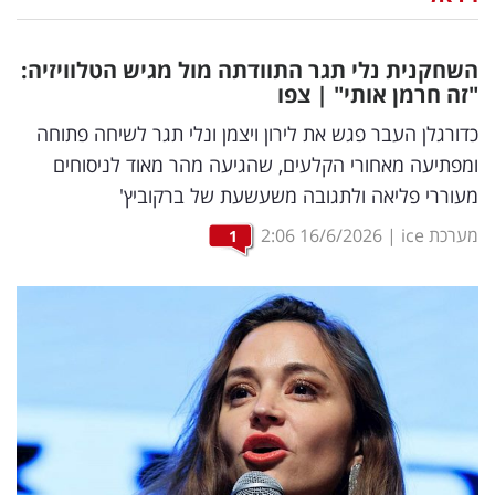
נדל"ן
השחקנית נלי תגר התוודתה מול מגיש הטלוויזיה:
דיגיטל
"זה חרמן אותי" | צפו
וטק
כדורגלן העבר פגש את לירון ויצמן ונלי תגר לשיחה פתוחה
ומפתיעה מאחורי הקלעים, שהגיעה מהר מאוד לניסוחים
שיווק
מעוררי פליאה ולתגובה משעשעת של ברקוביץ'
ופרסום
מערכת ice
|
16/6/2026
2:06
1
משפט
מדדים
ומחקרים
דעות
רכילות
עסקית