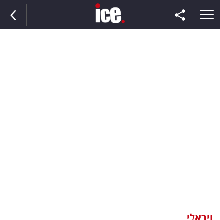
ראשי
הנבחרת
השוק
תקשורת
ומדיה
כסף
וצרכנות
ויראלי