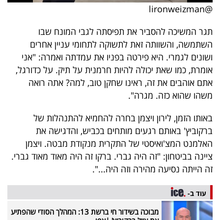
פרסמו
@lironweizman
באייס
תגר המשיכה להסביר את תפיסתה לגבי המונח שבו
השתמשה, והשוותה זאת לתשוקה לתחומי עניין אחרים
עקבו
ושונים לגמרי. היא פירטה בפניו את עמדתה ואמרה: "אני
אחרינו:
אומרת, כמו שאת יכולה להיות חרמנית על תיק. על כדורגל,
אתם אוהבים את זה, ראינו שחקן טוב, למה? אתה רואה
משהו שהוא כזה. מגרה".
באותו הזמן, לירון ויצמן בחרה להחמיא להתנהלות של
ברקוביץ' באותם רגעים מותחים בכביש, והדגישה את
האלמנט המצ'ואיסטי של התקרית מנקודת מבטה. ויצמן
ציינה בביטחון: "זה היה גברי. ברקו זה היה מאוד מאוד גברי.
זה הייתה נסיעה מהירה וזה היה...".
עוד ב-
מבוכה בשידור חי ברשת 13: המהלך הסודי שהפתיע