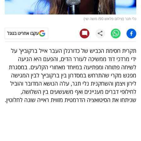
קריפטו
נלי תגר (צילום פלאש 90/ משה שי)
ויראלי
עקבו אחרינו בגוגל
טלוויזיה
תקרית חסימת הכביש של כדורגלן העבר אייל ברקוביץ' על
עסקי
ידי מרדכי דוד ממשיכה לעורר הדים, והפעם היא הגיעה
ספורט
לשיחה פתוחה ומפתיעה במיוחד מאחורי הקלעים. במסגרת
מפגש מקרי שהתרחש במסדרון בין ברקוביץ' לבין המגישה
קריירה
לירון ויצמן והשחקנית נלי תגר, עלה הנושא המדובר והוביל
ולימודים
לחילופי דברים מעניינים ואף משעשעים בין השלושה,
שניתחו את הסיטואציה הדרמטית מזווית ראייה שונה לחלוטין.
מינויים
רייטינג
רכב