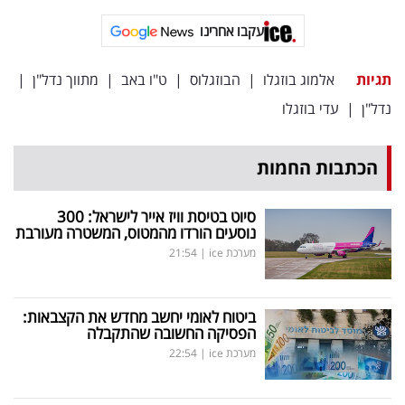
פרסמו
עקבו אחרינו
באייס
תגיות
אלמוג בוזגלו
|
הבוזגלוס
|
ט"ו באב
|
מתווך נדל"ן
|
עקבו
נדל"ן
|
עדי בוזגלו
אחרינו:
הכתבות החמות
סיוט בטיסת וויז אייר לישראל: 300
נוסעים הורדו מהמטוס, המשטרה מעורבת
מערכת ice
|
21:54
ביטוח לאומי יחשב מחדש את הקצבאות:
הפסיקה החשובה שהתקבלה
מערכת ice
|
22:54