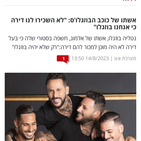
נדל"ן
אשתו של כוכב הבוזגלו'ס: "לא השכירו לנו דירה
דיגיטל
כי אנחנו בוזגלו"
וטק
נטליה בוזגלו, אשתו של אלמוג, חשפה בסטורי שלה כי בעל
דירה לא היה מוכן למכור להם דירה:"רק שלא יהיה בוזגלו"
שיווק
מערכת ice
|
14/8/2023
13:50
1
ופרסום
משפט
מדדים
ומחקרים
דעות
רכילות
עסקית