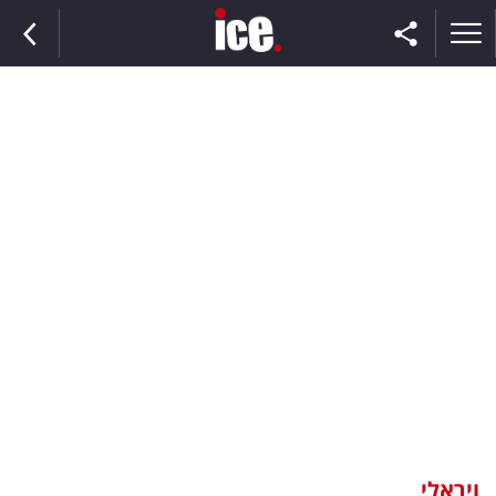
ראשי
הנבחרת
השוק
תקשורת
ומדיה
כסף
וצרכנות
ויראלי