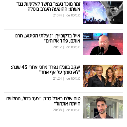
זמר מוכר נעצר בחשד לאלימות נגד
אשתו: ההופעה הערב בוטלה
מערכת ice
|
21:44
אייל ברקוביץ': "ניצלתי מפיגוע. הרגו
אותם, פחד אלוהים"
מערכת ice
|
20:12
יעקב בוזגלו נפרד מחני אחרי 45 שנה:
"לא סומך על אף אחד"
מערכת ice
|
21:24
טום שלח באבל כבד: "צער גדול, ההלוויה
הייתה אתמול"
מערכת ice
|
20:38