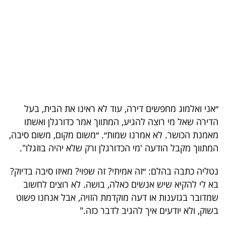
בריאות
תרבות
ופנאי
תיירות
TOP-
״אני ואלמוג מחפשים דירה, עוד לא ראינו את הבית, בעל
5
הדירה שאל מי רוצה להגיע, המתווך אמר כדורגלן ואשתו
מאמנת הכושר. לא אמרנו שמות״. ״משום מקום, משום סיבה,
המילון
המתווך מקבל הודעה 'מי הכדורגלן ורק שלא יהיה בוזגלו".
הכלכלי
נטליה כתבה בהלם: ״זה אמיתי? זה שפוי? מאיזו סיבה בדיוק?
פודקאסט
בא לי להקיא שיש אנשים כאלה, בושה. לא רוצים לחשוב
שמדובר בגזענות או דעה מוקדמת הזויה, אבל אנחנו פשוט
40
בשוק, ולא יודעים איך להגיב לדבר כזה."
UNDER