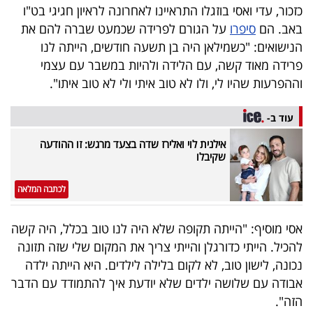
כזכור, עדי ואסי בוזגלו התראיינו לאחרונה לראיון חגיגי בט"ו
40
באב. הם
סיפרו
על הגורם לפרידה שכמעט שברה להם את
הנישואים: "כשמילאן היה בן תשעה חודשים, הייתה לנו
פרידה מאוד קשה, עם הלידה ולהיות במשבר עם עצמי
שיתופי
וההפרעות שהיו לי, ולו לא טוב איתי ולי לא טוב איתו".
פעולה
עוד ב-
אילנית לוי ואלירז שדה בצעד מרגש: זו ההודעה
דרושים
שקיבלו
ניוזלטרים
לכתבה המלאה
אסי מוסיף: "הייתה תקופה שלא היה לנו טוב בכלל, היה קשה
מייל
להכיל. הייתי כדורגלן והייתי צריך את המקום שלי שזה תזונה
אדום
נכונה, לישון טוב, לא לקום בלילה לילדים. היא הייתה ילדה
אבודה עם שלושה ילדים שלא יודעת איך להתמודד עם הדבר
הזה".