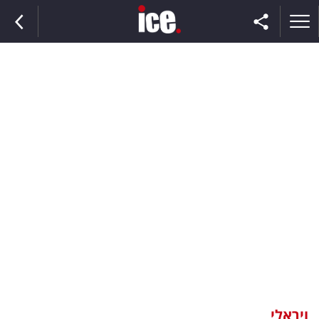
ראשי
הנבחרת
השוק
תקשורת
ומדיה
כסף
וצרכנות
ויראלי