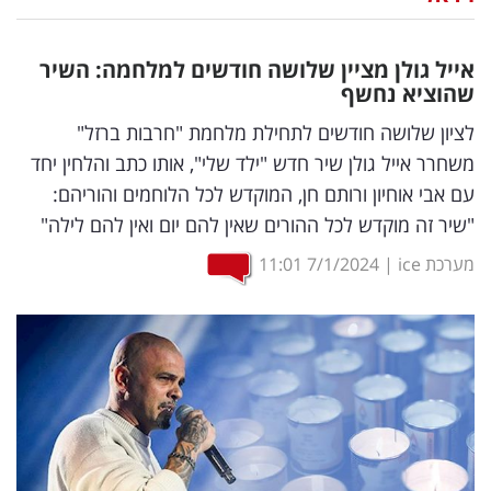
נדל"ן
אייל גולן מציין שלושה חודשים למלחמה: השיר
דיגיטל
שהוציא נחשף
וטק
לציון שלושה חודשים לתחילת מלחמת "חרבות ברזל"
משחרר אייל גולן שיר חדש "ילד שלי", אותו כתב והלחין יחד
שיווק
עם אבי אוחיון ורותם חן, המוקדש לכל הלוחמים והוריהם:
ופרסום
"שיר זה מוקדש לכל ההורים שאין להם יום ואין להם לילה"
משפט
מערכת ice
|
7/1/2024
11:01
מדדים
ומחקרים
דעות
רכילות
עסקית