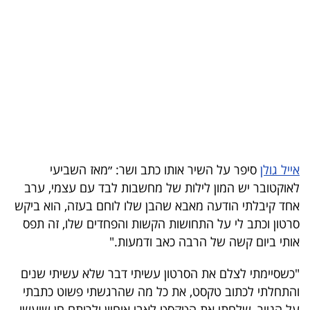
בריאות
תרבות
ופנאי
תיירות
TOP-
5
אייל גולן
סיפר על השיר אותו כתב ושר: ״מאז השביעי
לאוקטובר יש המון לילות של מחשבות לבד עם עצמי, ערב
המילון
אחד קיבלתי הודעה מאבא שהבן שלו לוחם בעזה, הוא ביקש
הכלכלי
סרטון וכתב לי על התחושות הקשות והפחדים שלו, זה תפס
אותי ביום קשה של הרבה כאב ודמעות."
פודקאסט
"כשסיימתי לצלם את הסרטון עשיתי דבר שלא עשיתי שנים
40
והתחלתי לכתוב טקסט, את כל מה שהרגשתי פשוט כתבתי
UNDER
על הנייר, שלחתי את הטקסט לאבי אוחיון ולרותם חן שיעשו