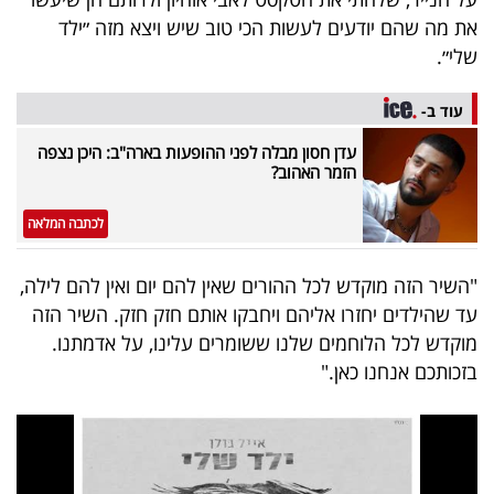
40
את מה שהם יודעים לעשות הכי טוב שיש ויצא מזה ״ילד
שלי״.
שיתופי
עוד ב-
פעולה
עדן חסון מבלה לפני ההופעות בארה"ב: היכן נצפה
הזמר האהוב?
לכתבה המלאה
דרושים
"השיר הזה מוקדש לכל ההורים שאין להם יום ואין להם לילה,
ניוזלטרים
עד שהילדים יחזרו אליהם ויחבקו אותם חזק חזק. השיר הזה
מוקדש לכל הלוחמים שלנו ששומרים עלינו, על אדמתנו.
בזכותכם אנחנו כאן."
מייל
אדום