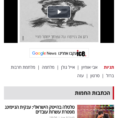
פרסמו
באייס
עקבו
אחרינו:
עקבו אחרינו
תגיות
אבי אוחיון
|
אייל גולן
|
מלחמה
|
מלחמת חרבות
ברזל
|
סרטון
|
עזה
הכתבות החמות
טלטלה בהייטק הישראלי: ענקית הגיימינג
מפטרת עשרות עובדים
מערכת ice
|
18:06