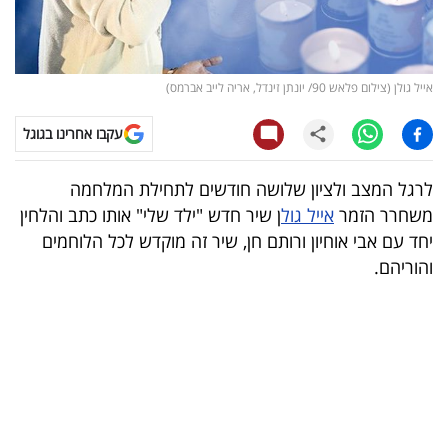
קריפטו
ויראלי
אייל גולן (צילום פלאש 90/ יונתן זינדל, אריה לייב אברמס)
טלוויזיה
עקבו אחרינו בגוגל
עסקי
לרגל המצב ולציון שלושה חודשים לתחילת המלחמה
ספורט
משחרר הזמר
אייל גול
ן שיר חדש "ילד שלי" אותו כתב והלחין
יחד עם אבי אוחיון ורותם חן, שיר זה מוקדש לכל הלוחמים
קריירה
והוריהם.
ולימודים
מינויים
רייטינג
רכב