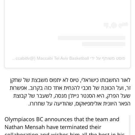
פרסמו
באייס
עקבו
אחרינו:
פוסט משותף על ידי ‏‎Maccabi Tel Aviv Basketball‎‏ (@‏‎maccabitlv‎‏)
לאור החשבותו כישראלי, טיוס לא יתפוס משבצת של שחקן
זר, ועל הכוונת של מכבי להנחית אחד כזה בקרוב. אפשרות
שעל הפרק, היא הסנטר ניית'ן מנסה, לשעבר של קבוצת
הפאר היוונית אולימפיאקוס, שהודיעה על שחרורו.
Olympiacos BC announces that the team and
Nathan Mensah have terminated their
collaboration and wishes him all the best in his