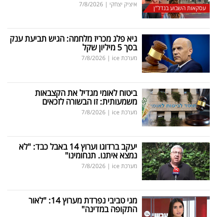
איציק יצחקי
|
7/8/2026
עסקאות השבוע בנדל"ן
גיא פלג מכריז מלחמה: הגיש תביעת ענק
בסך 5 מיליון שקל
מערכת ice
|
7/8/2026
ביטוח לאומי מגדיל את הקצבאות
משמעותית: זו הבשורה לזכאים
מערכת ice
|
7/8/2026
יעקב ברדוגו וערוץ 14 באבל כבד: "לא
נמצא איתנו. תנחומינו"
מערכת ice
|
7/8/2026
מגי טביבי נפרדת מערוץ 14: "לאור
התקופה במדינה"