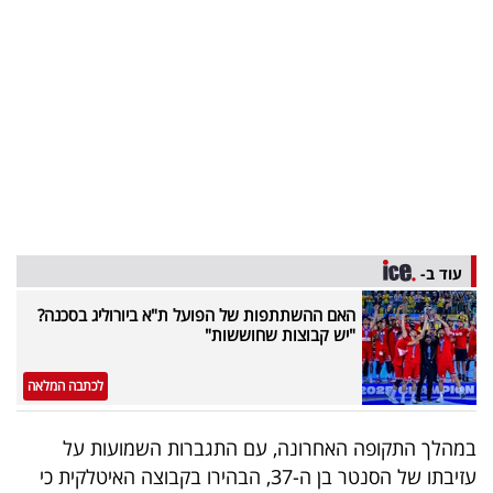
בריאות
תרבות
ופנאי
תיירות
TOP-
5
עוד ב-
המילון
האם ההשתתפות של הפועל ת"א ביורוליג בסכנה?
"יש קבוצות שחוששות"
הכלכלי
לכתבה המלאה
פודקאסט
40
במהלך התקופה האחרונה, עם התגברות השמועות על
עזיבתו של הסנטר בן ה-37, הבהירו בקבוצה האיטלקית כי
UNDER