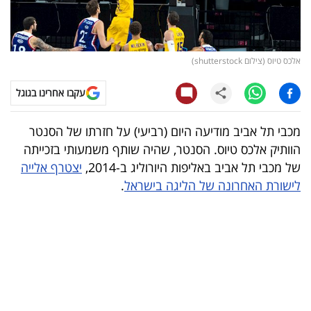
קריפטו
ויראלי
אלכס טיוס (צילום shutterstock)
טלוויזיה
עקבו אחרינו בגוגל
עסקי
מכבי תל אביב מודיעה היום (רביעי) על חזרתו של הסנטר
ספורט
הוותיק אלכס טיוס. הסנטר, שהיה שותף משמעותי בזכייתה
של מכבי תל אביב באליפות היורוליג ב-2014,
יצטרף אלייה
קריירה
לישורת האחרונה של הליגה בישראל
.
ולימודים
מינויים
רייטינג
רכב