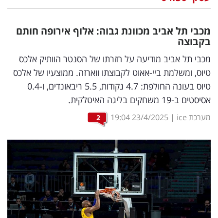
נדל"ן
מכבי תל אביב מכוונת גבוה: אלוף אירופה חותם
דיגיטל
בקבוצה
וטק
מכבי תל אביב מודיעה על חזרתו של הסנטר הוותיק אלכס
טיוס, ומשלמת ביי-אאוט לקבוצתו ווארזה. ממוצעיו של אלכס
שיווק
טיוס בעונה החולפת: 4.7 נקודות, 5.5 ריבאונדים, ו-0.4
ופרסום
אסיסטים ב-19 משחקים בליגה האיטלקית.
משפט
מערכת ice
|
23/4/2025
19:04
2
מדדים
ומחקרים
דעות
רכילות
עסקית