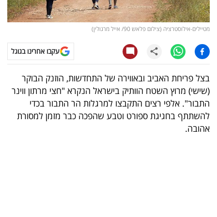
קריפטו
מטיילים-אילוסטרציה (צילום פלאש 90/ אייל מרגולין)
ויראלי
עקבו אחרינו בגוגל
טלוויזיה
בצל פריחת האביב ובאווירה של התחדשות, הוזנק הבוקר
עסקי
(שישי) מרוץ השטח הוותיק בישראל הנקרא "חצי מרתון ווינר
ספורט
התבור". אלפי רצים התקבצו למרגלות הר התבור בכדי
להשתתף בחגיגת ספורט וטבע שהפכה כבר מזמן למסורת
קריירה
אהובה.
ולימודים
מינויים
רייטינג
רכב