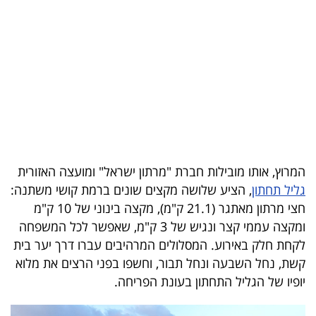
בריאות
תרבות
ופנאי
תיירות
TOP-
5
המרוץ, אותו מובילות חברת "מרתון ישראל" ומועצה האזורית
גליל תחתון
, הציע שלושה מקצים שונים ברמת קושי משתנה:
המילון
חצי מרתון מאתגר (21.1 ק"מ), מקצה בינוני של 10 ק"מ
הכלכלי
ומקצה עממי קצר ונגיש של 3 ק"מ, שאפשר לכל המשפחה
לקחת חלק באירוע. המסלולים המרהיבים עברו דרך יער בית
פודקאסט
קשת, נחל השבעה ונחל תבור, וחשפו בפני הרצים את מלוא
יופיו של הגליל התחתון בעונת הפריחה.
40
UNDER