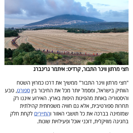
40
שיתופי
פעולה
דרושים
חצי מרתון ווינר התבור, קרדיט: איתמר גרינברג
ניוזלטרים
"חצי מרתון ווינר התבור" ממשיך את דרכו כמרוץ השטח
הוותיק בישראל, ומסמל יותר מכל את החיבור בין
ספורט
, טבע
והיסטוריה באחת מהפינות היפות בארץ. האירוע איננו רק
מייל
תחרות ספורטיבית, אלא גם חוויה משפחתית קהילתית
אדום
שמזמינה בברכה את כל תושבי האזור ו
התיירים
לקחת חלק
בחגיגה מוזיקלית, דוכני אוכל ופעילויות שונות.