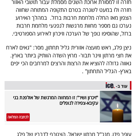
חזרה זו למסורת ארוכת השנים מסמלת עבור תושבי האזור
פרסמו
חזרה ולו במעט לשגרה בטרם התקופה המתוחה שחווה
באייס
הצפון מאז החלה מלחמת חרבות ברזל. במהלך האירוע
נערכו גם מספר מחוות מרגשות לנפגעי מלחמת חרבות
עקבו
ברזל, שהוסיפו נופך של הערכה וזיכרון לאירוע הספורטיבי.
אחרינו:
ניצן פלג, ראש מועצה אזורית גליל תחתון, מסר: "גאים לארח
את חצי מרתון ווינר תבור- מרוץ השדה הוותיק ביותר בארץ.
גאווה גדולה להוציא את הרצות והרצים למרחבים הכי יפים
בארץ- הגליל התחתון" .
עוד ב-
"זיכרון ושיר": זו המחווה המרגשת של אולפנת בני
עקיבא-צפירה לנופלים
לכתבה המלאה
עופר פדן, מנכ"ל מרתון ישראל, הצטרף לדבריו של פלג