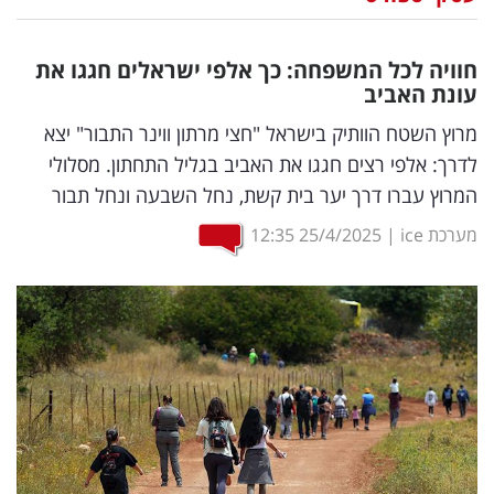
נדל"ן
חוויה לכל המשפחה: כך אלפי ישראלים חגגו את
דיגיטל
עונת האביב
וטק
מרוץ השטח הוותיק בישראל "חצי מרתון ווינר התבור" יצא
לדרך: אלפי רצים חגגו את האביב בגליל התחתון. מסלולי
שיווק
המרוץ עברו דרך יער בית קשת, נחל השבעה ונחל תבור
ופרסום
מערכת ice
|
25/4/2025
12:35
משפט
מדדים
ומחקרים
דעות
רכילות
עסקית