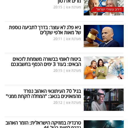
מרים אדלסון
מערכת ice
|
20:15
דירוג עשירי ישראל
גיא פלג לא עוצר: בדרך לתביעה נוספת
של מאות אלפי שקלים
מערכת ice
|
20:11
ביטוח לאומי בבשורה משמחת לזכאים
הבאים: בעוד 3 ימים הכסף בחשבונכם
מערכת ice
|
20:15
בגיל 70 העיתונאי האהוב נפרד
מהמאזינים בכאב: "המחלה לוקחת ממני"
מערכת ice
|
20:12
טרגדיה במוזיקה הישראלית: הזמר האהוב
נדרס למוות בגיל 46