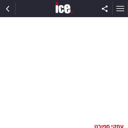
ראשי
הנבחרת
השוק
תקשורת
ומדיה
כסף
וצרכנות
עסקי ספורט