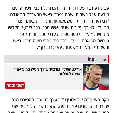
40
עם נודע דבר פטירתו, מועדון הכדורגל מכבי חיפה פרסם
הודעת אבל רשמית, שבה נפרדו ראשי המערכת מהאגדה:
"דני היה מהדמויות המשמעותיות והמזוהות ביותר עם
שיתופי
המועדון לאורך עשרות שנים. איש מכבי בכל ליבו, שהקדיש
פעולה
את חייו למועדון, לספורטאים ולערכי מכבי, והותיר אחריו
מורשת מפוארת. מועדון הכדורגל מכבי חיפה מרכין ראש
ומשתתף בצער המשפחה. יהי זכרו ברוך".
דרושים
עוד ב-
ניוזלטרים
ארלינג האלנד ונורבגיה בדרך לזכייה במונדיאל: זו
הסיבה להצלחה
לכתבה המלאה
מייל
אדום
טקס האשכבה של אסנין ז"ל נערך במועדון הספורט מכבי
שברחוב הביכורים 19 בחיפה, המקום שהיה לו לבית שני
במשך שישים שנה, ומשם יצא מסע ההלוויה של מי ששינה