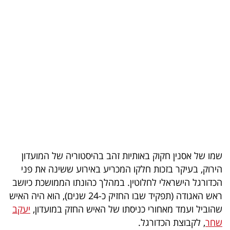
בריאות
תרבות
ופנאי
תיירות
TOP-
5
המילון
שמו של אסנין חקוק באותיות זהב בהיסטוריה של המועדון
הכלכלי
הירוק, בעיקר בזכות חלקו המכריע באירוע ששינה את פני
הכדורגל הישראלי לחלוטין. במהלך כהונתו הממושכת כיושב
פודקאסט
ראש האגודה (תפקיד שבו החזיק כ-24 שנים), הוא היה האיש
40
שהוביל ועמד מאחורי כניסתו של האיש החזק במועדון,
יעקב
שחר
, לקבוצת הכדורגל.
UNDER