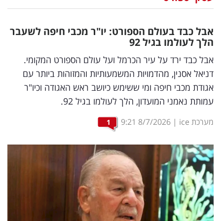
נדל"ן
אבל כבד בעולם הספורט: יו"ר מכבי חיפה לשעבר
דיגיטל
הלך לעולמו בגיל 92
וטק
אבל כבד ירד על עיר הכרמל ועל עולם הספורט המקומי.
דניאל אסנין, מהדמויות המשמעותיות והמזוהות ביותר עם
שיווק
אגודת מכבי חיפה ומי ששימש כיושב ראש האגודה וכיו"ר
ופרסום
עמותת נאמני המועדון, הלך לעולמו בגיל 92.
משפט
מערכת ice
|
8/7/2026
9:21
1
מדדים
ומחקרים
דעות
רכילות
עסקית