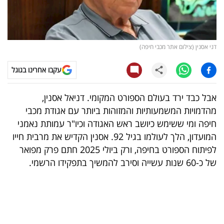
קריפטו
ויראלי
דני אסנין (צילום אתר מכבי חיפה)
טלוויזיה
עקבו אחרינו בגוגל
עסקי
אבל כבד ירד בעולם הספורט המקומי. דניאל אסנין,
ספורט
מהדמויות המשמעותיות והמזוהות ביותר עם אגודת מכבי
חיפה ומי ששימש כיושב ראש האגודה וכיו"ר עמותת נאמני
קריירה
המועדון, הלך לעולמו בגיל 92. אסנין הקדיש את מרבית חייו
ולימודים
לפיתוח הספורט בחיפה, ורק ביולי 2025 חתם פרק מפואר
של כ-60 שנות עשייה וסירב להמשיך בתפקידו הרשמי.
מינויים
רייטינג
רכב