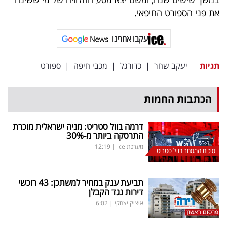
פרסמו
את פני הספורט החיפאי.
באייס
עקבו אחרינו
עקבו
אחרינו:
תגיות
יעקב שחר
|
כדורגל
|
מכבי חיפה
|
ספורט
הכתבות החמות
דרמה בוול סטריט: מניה ישראלית מוכרת
התרסקה ביותר מ-30
%
מערכת ice
|
12:19
סיכום המסחר בוול סטריט
תביעת ענק במחיר למשתכן: 43 רוכשי
דירות נגד הקבלן
איציק יצחקי
|
6:02