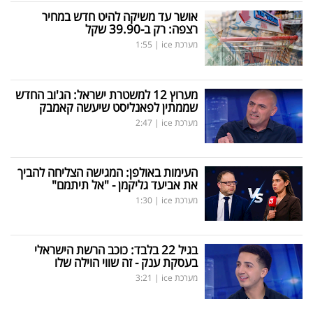
אושר עד משיקה להיט חדש במחיר
רצפה: רק ב-39.90 שקל
מערכת ice
|
1:55
מערוץ 12 למשטרת ישראל: הג'וב החדש
שממתין לפאנליסט שיעשה קאמבק
מערכת ice
|
2:47
העימות באולפן: המגישה הצליחה להביך
את אביעד גליקמן - "אל תיתמם"
מערכת ice
|
1:30
בגיל 22 בלבד: כוכב הרשת הישראלי
בעסקת ענק - זה שווי הוילה שלו
מערכת ice
|
3:21