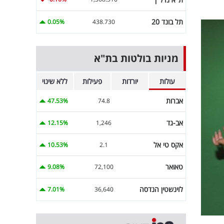
תל בונד 20
0.05%
438.730
מניות בולטות בת"א
עולות
יורדות
פעילות
ללא שינוי
אברות
47.53%
74.8
אב-גד
12.15%
1,246
אקס טי אל
10.53%
2.1
טאואר
9.08%
72,100
לוינשטין הנדסה
7.01%
36,640