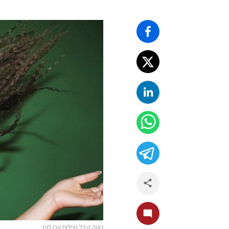
נועה קירל (צילום ערן לוי)