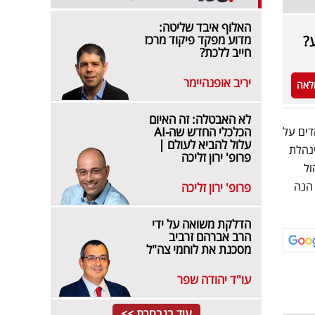
האלוף איבד שליטה:
?
מדוע מפקד פיקוד מרכז
חייב ללכת?
יריב אופנהיימר
לאה
לא האבטלה: זה האיום
דים על
הכלכלי החדש שה-AI
עלול להביא לעולם |
נהלת
פרופ' ירון זליכה
ול
 הנה
פרופ' ירון זליכה
הדלקת משואה על ידי
הרב אברהם זרביב
מסכנת את לוחמי צה"ל
עו"ד יהודה שפר
עוד בנבחרת >>