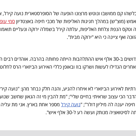
לשהו קם ממושבו ונוטש מרצונו הופעה של הסופרסטארית נועה קירל, אב
מש (מוצ"ש) במהלך חגיגות האליפות של מכבי חיפה באצטדיון
סמי עופ
0 על מכבי נתניה וטקס הנפת צלחת האליפות, עלתה קירל בשמלה ירוקה ונעליים תואמ
כה ואף ציינה כי היא "ירוקה מבית".
אלא שבאופן מפתיע, ביציעים הגדושים ב-30 אלף איש ההתלהבות הייתה פחותה בהרבה. אוהדים רבי
ם הגדילו לעשות ושרקו בוז ובאופן כללי האירוע הביזארי הרס לחלוטי
ות לאירוע הביזארי לא איחרו להגיע, והנה חלק נבחר מהן: "נועה קירל
דבר הכי עצוב שראיתי בחיים שלי"; "מת להבין מי זה הגאון שחשב שנוע
יפה יענה לה מיליון דולר
"
; "
נועה קירל
מספר אחת בארץ. אני מת עליה
ואציה מנותק ועשה רע ל-30 אלף איש".