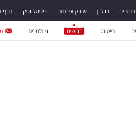
ומדיה
נדל"ן
שיווק ופרסום
דיגיטל וטק
כסף ו
ם
רייטינג
דרושים
ניוזלטרים
מי