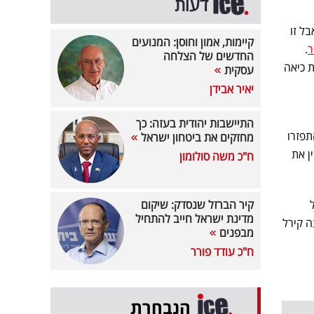
דעות
ל זו
קיימות, אמון וחוסן: המנועים
ר
.
החדשים של הצלחה
ות כיאה
עסקית
יאיר אבידן
התיישבות יהודית בעזה: כך
ם התפזרו
מחזקים את ביטחון ישראל
ן את
ח"כ משה סולומון
קיר הברזל שנסדק: שיקום
מדינת ישראל חייב להתחיל
ה קירל
מבפנים
ח"כ עודד פורר
הנבחרת