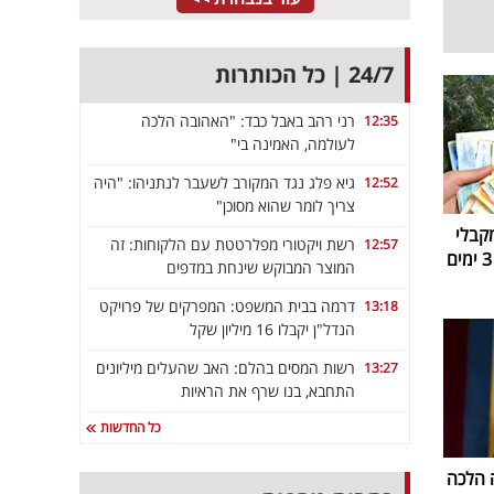
24/7 | כל הכותרות
רני רהב באבל כבד: "האהובה הלכה
12:35
לעולמה, האמינה בי"
גיא פלג נגד המקורב לשעבר לנתניהו: "היה
12:52
צריך לומר שהוא מסוכן"
קבלי
רשת ויקטורי מפלרטטת עם הלקוחות: זה
12:57
המוצר המבוקש שינחת במדפים
דרמה בבית המשפט: המפרקים של פרויקט
13:18
הנדל"ן יקבלו 16 מיליון שקל
רשות המסים בהלם: האב שהעלים מיליונים
13:27
התחבא, בנו שרף את הראיות
כל החדשות
 הלכה