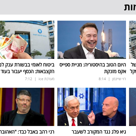
ות
של
היום הטוב בהיסטוריה: מניית ספייס
ביטוח לאומי בבשורת ענק למ
אקס מזנקת
הקצבאות: הכסף יעבור בעוד 3 ימים
רוי שיינמן
|
8:14
מערכת ice
|
7:12
גיא פלג נגד המקורב לשעבר
רני רהב באבל כבד: "האהובה