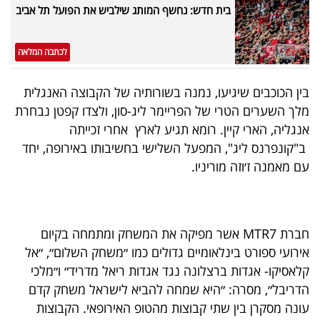
בית חדש: נחשף המותג שילביש את הפועל תל אביב
40
לכתבה המלאה
שיתופי
פעולה
בין הכוכבים שיגיעו, נמנה בשורותיה של הקבוצה האנגלית
מלך השערים הטרי של הפריימר ליג-סון, ולצדו קפטן נבחרת
אנגליה, הארי קיין. רומא תגיע לארץ אחרי זכייתה
ב"קונפרנס ליג", המפעל השלישי בחשיבותו באירופה, יחד
דרושים
עם מאמנה ז׳וזה מוריניו.
ניוזלטרים
חברת MTR7 אשר מפיקה את המשחק ומתמחה בקיום
מייל
אירועי ספורט בינלאומיים גדולים כמו ״משחק השלום״, ״אל
אדום
קלאסיקו- אגדות ברצלונה נגד אגדות ריאל מדריד״ ו״מלכי
הדריבל״, מסרה: ״היא שמחה להביא לישראל משחק קדם
עונה מסקרן בין שתי קבוצות מהטופ האירופאי. הקבוצות