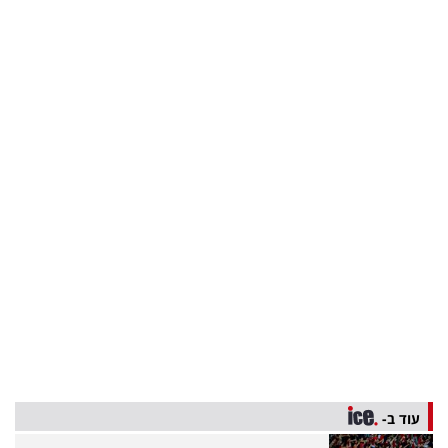
בריאות
תרבות
ופנאי
תיירות
TOP-
5
המילון
הכלכלי
פודקאסט
40
עוד ב-
UNDER