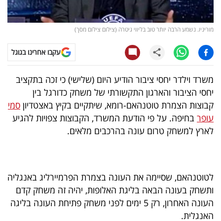
קריפטו
מוריניו. נשמע הרבה יותר טוב בליווי גיטרה (צילום צילום מסך)
ויראלי
עקבו אחרינו בגוגל
טלוויזיה
משרד וילדר יחסי ציבור הודיע היום (שלישי) כי זכה בתקציב
עסקי
יחסי הציבור והארגון התקשורתי של משחק כדורגל בין
ספורט
קבוצות הצמרת טוטנהאם-רומא, שיתקיים בקיץ באצטדיון
סמי
עופר
בחיפה. על פי הודעת המשרד, הקבוצות צפויות להגיע
קריירה
לארץ למשחק טרום עונה בהרכבים מלאים.
ולימודים
מינויים
לטוטנהאם, שסיימה את העונה בצמרת הפרמיירליג באנגליה
רייטינג
ותשחק בעונה הבאה בליגת האלופות, יהיה זה משחק קדם
העונה האחרון, רק 5 ימים לפני משחק פתיחת העונה בליגה
רכב
האנגלית.