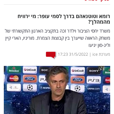
נדל"ן
רומא וטוטנאהם בדרך לסמי עופר: מי ירוויח
דיגיטל
מהמהלך?
וטק
משרד יחסי הציבור וילדר זכה בתקציב הארגון התקשורתי של
משחק הראווה שייערך בין קבוצות הצמרת. מוריניו, הארי קיין
שיווק
וליג-סון יגיעו
ופרסום
מערכת ice
|
31/5/2022
17:23
משפט
מדדים
ומחקרים
דעות
רכילות
עסקית