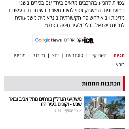
פרסמו
צפויות להגיע בהרכבים מלאים ביחד עם בכירים בשני
המועדונים. המשחק צפוי להיות משודר בשידור חי בעשרות
באייס
מדינות ויביא לחשיפה תקשורתית בינלאומית משמעותית
למדינת ישראל בכלל ולעיר חיפה בפרט״.
עקבו
אחרינו:
עקבו אחרינו
תגיות
הארי קיין
|
טוטנהאם
|
יחצ
|
כדורגל
|
מוריניו
|
רומא
הכתבות החמות
משקיעי הנדל"ן בורחים מתל אביב ובאר
שבע - וקונים בעיר הזו
איציק יצחקי
|
6:19