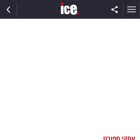
ראשי
הנבחרת
השוק
תקשורת
ומדיה
כסף
וצרכנות
עסקי ספורט