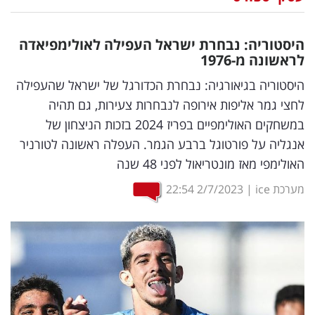
נדל"ן
היסטוריה: נבחרת ישראל העפילה לאולימפיאדה
דיגיטל
לראשונה מ-1976
וטק
היסטוריה בגיאורגיה: נבחרת הכדורגל של ישראל שהעפילה
לחצי גמר אליפות אירופה לנבחרות צעירות, גם תהיה
שיווק
במשחקים האולימפיים בפריז 2024 בזכות הניצחון של
ופרסום
אנגליה על פורטוגל ברבע הגמר. העפלה ראשונה לטורניר
האולימפי מאז מונטריאול לפני 48 שנה
משפט
מערכת ice
|
2/7/2023
22:54
מדדים
ומחקרים
דעות
רכילות
עסקית