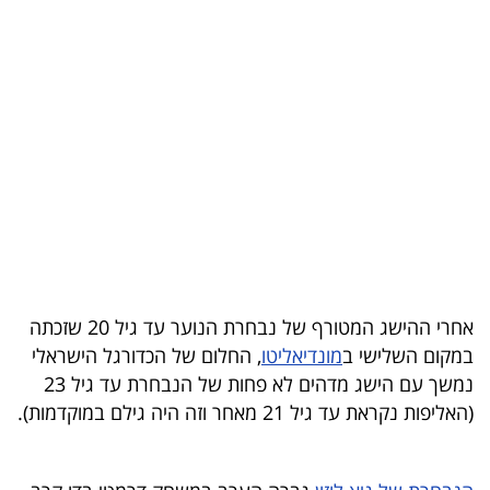
בריאות
תרבות
ופנאי
תיירות
TOP-
5
המילון
אחרי ההישג המטורף של נבחרת הנוער עד גיל 20 שזכתה
הכלכלי
במקום השלישי ב
מונדיאליטו
, החלום של הכדורגל הישראלי
נמשך עם הישג מדהים לא פחות של הנבחרת עד גיל 23
פודקאסט
(האליפות נקראת עד גיל 21 מאחר וזה היה גילם במוקדמות).
40
UNDER