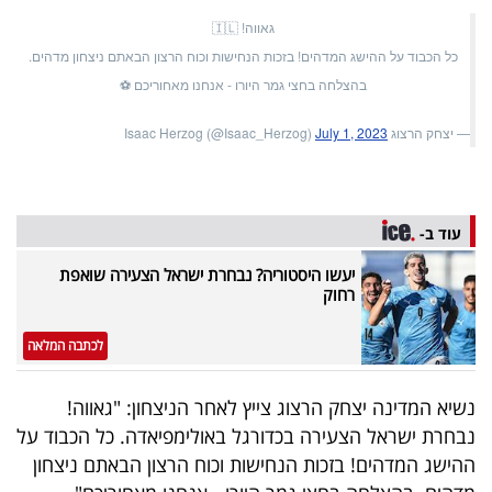
פרסמו
גאווה! 🇮🇱
באייס
כל הכבוד על ההישג המדהים! בזכות הנחישות וכוח הרצון הבאתם ניצחון מדהים.
בהצלחה בחצי גמר היורו - אנחנו מאחוריכם ⚽️
עקבו
אחרינו:
— יצחק הרצוג Isaac Herzog (@Isaac_Herzog)
July 1, 2023
עוד ב-
יעשו היסטוריה? נבחרת ישראל הצעירה שואפת
רחוק
לכתבה המלאה
נשיא המדינה יצחק הרצוג צייץ לאחר הניצחון: "גאווה!
נבחרת ישראל הצעירה בכדורגל באולימפיאדה. כל הכבוד על
ההישג המדהים! בזכות הנחישות וכוח הרצון הבאתם ניצחון