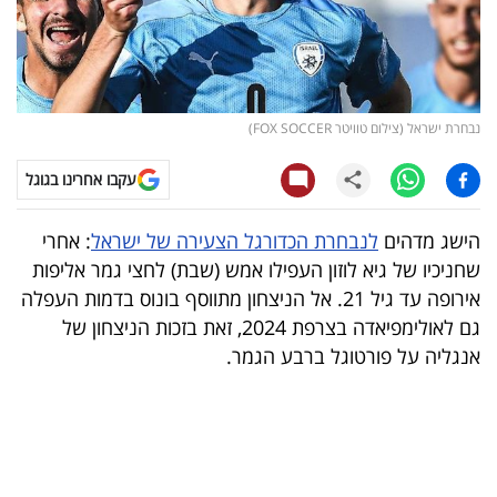
קריפטו
ויראלי
נבחרת ישראל (צילום טוויטר FOX SOCCER)
טלוויזיה
עקבו אחרינו בגוגל
עסקי
ספורט
הישג מדהים
לנבחרת הכדורגל הצעירה של ישראל
: אחרי
שחניכיו של גיא לוזון העפילו אמש (שבת) לחצי גמר אליפות
קריירה
אירופה עד גיל 21. אל הניצחון מתווסף בונוס בדמות העפלה
ולימודים
גם לאולימפיאדה בצרפת 2024, זאת בזכות הניצחון של
אנגליה על פורטוגל ברבע הגמר.
מינויים
רייטינג
רכב