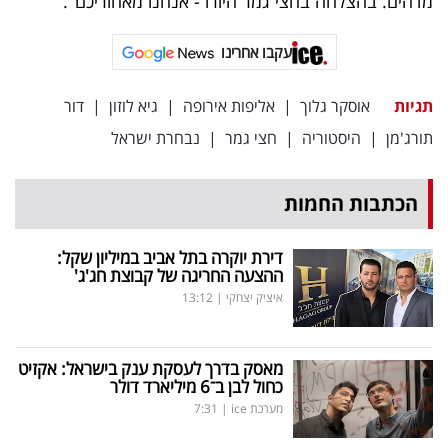
מדהים. בהצלחה בחצי גמר היורו - אנחנו מאחוריכם".
עקבו אחרינו
תגיות
אוסקר גלוך
|
אליפות אירופה
|
גיא לוזון
|
דור
תורג'מן
|
היסטוריה
|
חצי גמר
|
נבחרת ישראל
הכתבות החמות
דירת יוקרה בתל אביב במיליון שקל:
ההצעה החריגה של קבוצת חג'ג'
איציק יצחקי
|
13:12
מאסק בדרך לעסקת ענק בישראל: אקזיט
כחול לבן ב־6 מיליארד דולר
מערכת ice
|
7:31