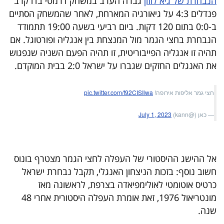
הנבחרת של גיא לוזון
גברה הערב במשחק דרמטי בדו קרב
40
פנדלים 4:3 על גיאורגיה המארחת, לאחר שהמשחק הסתיים
ב-0:0 בתום 120 דקות. ביום רביעי בשעה 19:00 תתמודד
הנבחרת בחצי הגמר מול המנצחת בין אנגליה ופורטוגל. אם
שיתופי
תהיה זו אנגליה הפייבוריטית, זו תהיה הפעם השניה שנפגוש
פעולה
את האנגלים החזקים שגברו על ישראל 2:0 בבית המוקדם.
חצי גמר אליפות אירופה!
pic.twitter.com/f92CISIlwa
דרושים
— כאן (@kann)
July 1, 2023
ניוזלטרים
אל ההישג ההיסטורי של העפלה לחצי הגמר מצטרף בונוס
חשוב נוסף: בזכות הניצחון האנגלי, תקבל נבחרת ישראל
מייל
כרטיס אוטומטי לאולימפיאדה בצרפת, לראשונה מאז
אדום
מונטריאול 1976, זאת אומרת העפלה היסטורית אחרי 48
שנה.