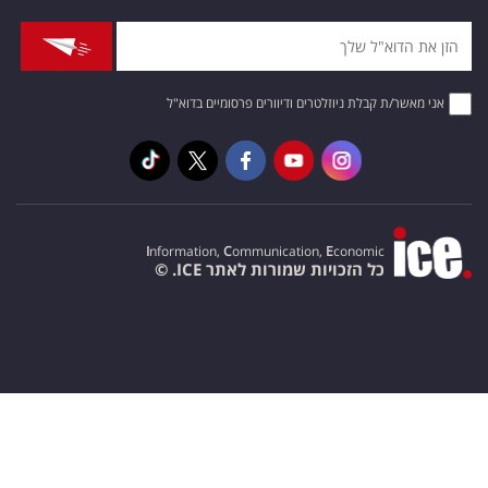
אני מאשר/ת קבלת ניוזלטרים ודיוורים פרסומיים בדוא"ל
I
nformation,
C
ommunication,
E
conomic
כל הזכויות שמורות לאתר ICE. ©