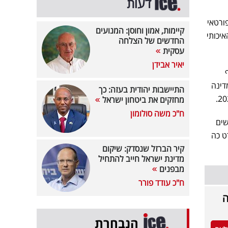
דעות
ורטאי
קיימות, אמון וחוסן: המנועים
והאיכותי
החדשים של הצלחה
עסקית
יאיר אבידן
דינה
התיישבות יהודית בעזה: כך
מחזקים את ביטחון ישראל
ח"כ משה סולומון
בישים
ט כה
קיר הברזל שנסדק: שיקום
מדינת ישראל חייב להתחיל
מבפנים
ח"כ עודד פורר
ה
הנבחרת