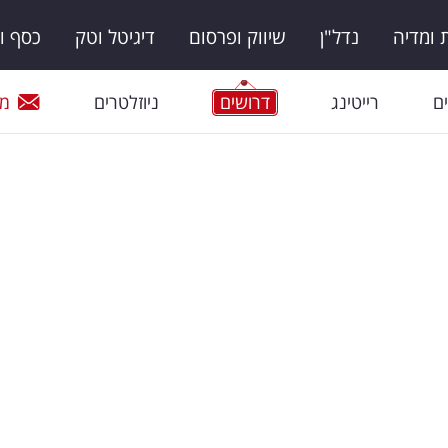
ומדיה
נדל"ן
שיווק ופרסום
דיגיטל וטק
כסף ו
ם
רייטינג
דרושים
ניוזלטרים
מי