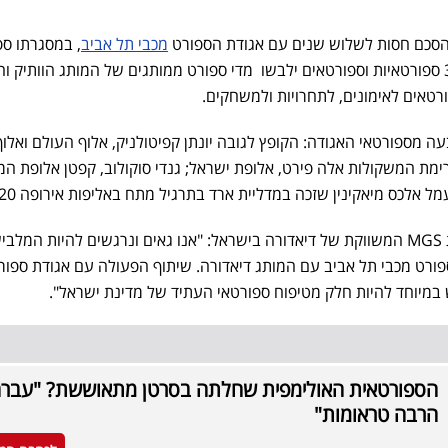
מכבי תל אביב
, במסגרתו ספ
האגודה, המונה למעלה מ-3,000 ספורטאיות וספורטאים ילבשו מדי ספורט ממותגים של המותג הוותיק 
ורטאים לאימונים, לתחרויות ולמשחקים.
 מספורטאי האגודה: הקופץ לגובה יונתן קפיטולניק, אלוף העולם ואלוף
ימת המשקולות אלה פירט, אלופת ישראל; גנדי סוקולוב, קפטן אלופת המ
 אלכס מיאקינין שזכה במדליית ארד בתרגיל מתח באליפות אירופה 2020.
גדעון מוליוב, הבעלים של קבוצת MGS המשווקת של דיאדורה בישראל: "אנו גאים ונרגשים להיות המל
ורט מכבי תל אביב עם המותג דיאדורה. שיתוף הפעולה עם אגודת ספור
 במיוחד להיות חלק מטיפוח ספורטאי העתיד של מדינת ישראל".
הספורטאית האולימפית שחלתה בסרטן מתאוששת? "עבר
הרבה טראומות"