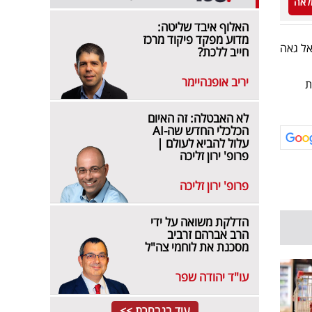
לאה
האלוף איבד שליטה:
מדוע מפקד פיקוד מרכז
אל גאה
חייב ללכת?
יריב אופנהיימר
ת
לא האבטלה: זה האיום
הכלכלי החדש שה-AI
עלול להביא לעולם |
פרופ' ירון זליכה
פרופ' ירון זליכה
הדלקת משואה על ידי
הרב אברהם זרביב
מסכנת את לוחמי צה"ל
עו"ד יהודה שפר
עוד בנבחרת >>