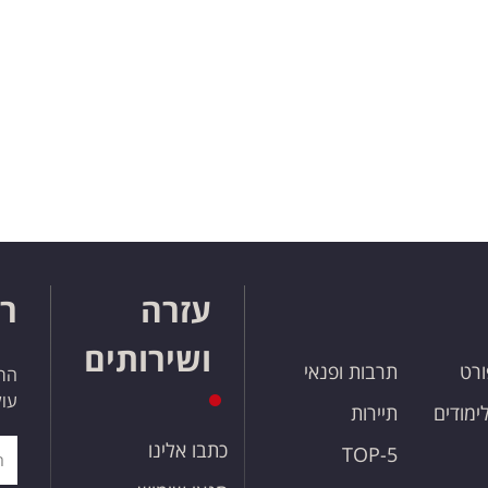
עזרה
רו
ושירותים
ורט
תרבות ופנאי
הרש
עול
לימודים
תיירות
כתבו אלינו
TOP-5