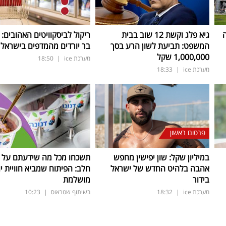
ה
גיא פלג וקשת 12 שוב בבית
ריקול לביסקוויטים האהובים: 
המשפט: תביעת לשון הרע בסך
בר יורדים מהמדפים בישראל
1,000,000 שקל
מערכת ice
|
18:50
מערכת ice
|
18:33
פרסום ראשון
במיליון שקל: שון יפישין מחפש
תשכחו מכל מה שידעתם על ת
אהבה בלהיט החדש של ישראל
חלב: הפיתוח שמביא חוויית יו
בידור
מושלמת
מערכת ice
|
18:32
בשיתוף שטראוס
|
10:23