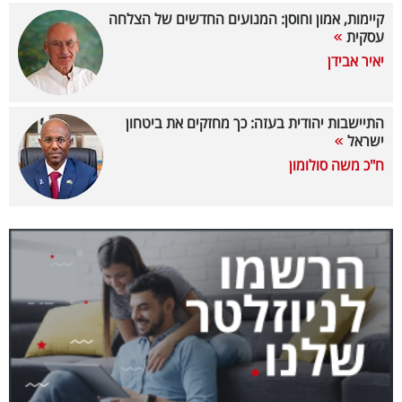
קיימות, אמון וחוסן: המנועים החדשים של הצלחה
קריפטו
עסקית
יאיר אבידן
ויראלי
טלוויזיה
התיישבות יהודית בעזה: כך מחזקים את ביטחון
ישראל
עסקי
ח"כ משה סולומון
ספורט
קריירה
ולימודים
מינויים
רייטינג
רכב