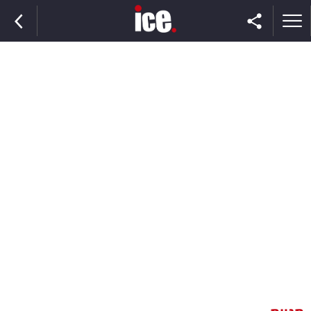
ראשי
הנבחרת
השוק
תקשורת
ומדיה
כסף
וצרכנות