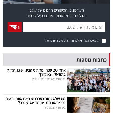
בריאות
העידכונים והסיפורים החמים של עולם
הכלכלה והתקשורת ישירות במייל שלכם
תרבות
ופנאי
תיירות
אני מאשר קבלת ניוזלטרים ודיוורים פרסומיים בדוא"ל
TOP-
5
כתבות נוספות
המילון
אחרי 20 שנה: פרויקט הבינוי פינוי הגדול
בישראל יוצא לדרך
הכלכלי
בשיתוף מערכת זירת הנדל"ן
פודקאסט
מה שלא כתוב באבחנה: האם אתם יודעים
40
לספר את הסיפור הרפואי שלכם?
בשיתוף לבנת פורן
UNDER