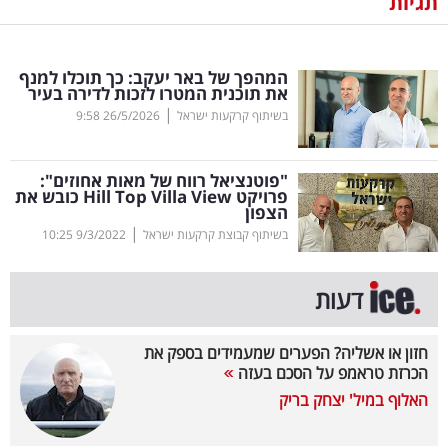
תגיות
נדל"ן
המהפך של באר יעקב: כך תוכלו למנף
דיגיטל
את תוכנית המטרו לזכות לדירה בעיר
וטק
|
בשיתוף קרקעות ישראל
26/5/2026
9:58
שיווק
"פוטנציאל רווח של מאות אחוזים":
ופרסום
פרויקט
View
Villa
Top
Hill
כובש את
הצפון
|
משפט
בשיתוף קבוצת קרקעות ישראל
9/3/2022
10:25
מדדים
דעות
ומחקרים
חזון או אשליה? הפערים שמעמידים בספק את
דעות
הכרזת טראמפ על הסכם בעזה
האלוף במיל' יצחק בריק
רכילות
עסקית