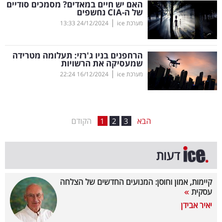
האם יש חיים במאדים? מסמכים סודיים
של ה-
CIA
נחשפים
בריאות
|
מערכת ice
24/12/2024
13:33
תרבות
ופנאי
הרחפנים בניו ג'רזי: תעלומה מטרידה
שמעסיקה את הרשויות
|
מערכת ice
16/12/2024
22:24
תיירות
TOP-
5
הבא
הקודם
1
2
3
המילון
דעות
הכלכלי
פודקאסט
קיימות, אמון וחוסן: המנועים החדשים של הצלחה
עסקית
40
יאיר אבידן
UNDER