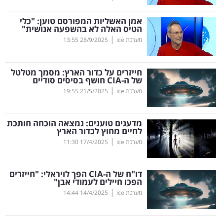
קריפטו
אמן האשליות המפורסם טוען: "כלי
הטיס האלה לא בהשפעה אנושית"
|
מערכת ice
28/9/2025
13:55
ויראלי
טלוויזיה
חייזרים על כדור הארץ: מסמך מטלטל
של ה-
CIA
חושף בסיסים סודיים
עסקי
|
מערכת ice
21/5/2025
19:55
ספורט
מדענים טוענים: נמצאה הוכחה חותכת
קריירה
לחיים מחוץ לכדור הארץ
|
ולימודים
מערכת ice
17/4/2025
11:30
מינויים
דו"ח של ה-
CIA
הפך לויראלי: "חייזרים
הפכו חיילים לעמודי אבן"
רייטינג
|
מערכת ice
14/4/2025
14:44
רכב