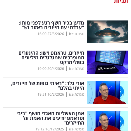
תגיות
נדל"ן
מדען בכיר חשף רגע לפני מותו:
דיגיטל
"עבדתי עם חייזרים באזור 51"
וטק
|
מערכת ice
27/5/2026
16:00
שיווק
חייזרים, טראמפ וישו: ההימורים
ופרסום
המופרכים שמגלגלים מיליונים
בפולימרקט
|
משפט
מערכת ice
20/4/2026
19:00
אורי גלר: "ראיתי גופות של חייזרים,
מדדים
הייתי בהלם"
ומחקרים
|
מערכת ice
10/2/2026
19:51
דעות
אמן האשליות האגדי חושף "ביבי
וטראמפ יודעים את האמת על
רכילות
החייזרים"
|
עסקית
מערכת ice
16/12/2025
19:12