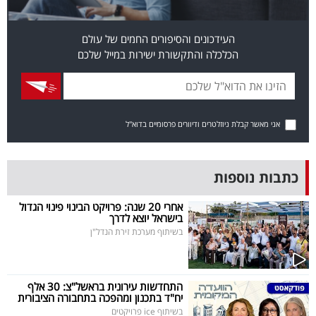
פרסמו
באייס
העידכונים והסיפורים החמים של עולם
הכלכלה והתקשורת ישירות במייל שלכם
עקבו
אחרינו:
אני מאשר קבלת ניוזלטרים ודיוורים פרסומיים בדוא"ל
כתבות נוספות
אחרי 20 שנה: פרויקט הבינוי פינוי הגדול
בישראל יוצא לדרך
בשיתוף מערכת זירת הנדל"ן
התחדשות עירונית בראשל"צ: 30 אלף
יח"ד בתכנון ומהפכה בתחבורה הציבורית
בשיתוף ice פרויקטים