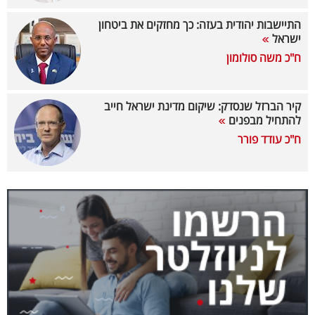
40
התיישבות יהודית בעזה: כך מחזקים את ביטחון
ישראל
ח"כ משה סולומון
שיתופי
פעולה
קיר הברזל שנסדק: שיקום מדינת ישראל חייב
להתחיל מבפנים
ח"כ עודד פורר
דרושים
ניוזלטרים
מייל
אדום