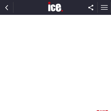
ראשי
הנבחרת
השוק
תקשורת
ומדיה
כסף
וצרכנות