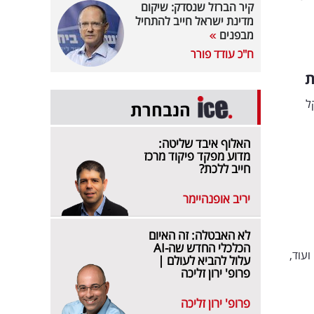
קיר הברזל שנסדק: שיקום
מדינת ישראל חייב להתחיל
מבפנים
ח"כ עודד פורר
ת
ל
הנבחרת
האלוף איבד שליטה:
מדוע מפקד פיקוד מרכז
חייב ללכת?
יריב אופנהיימר
לא האבטלה: זה האיום
הכלכלי החדש שה-AI
ועוד,
עלול להביא לעולם |
פרופ' ירון זליכה
פרופ' ירון זליכה