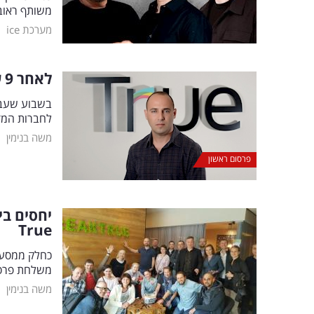
משותף ראובנ
|
מערכת ice
לאחר 9 שנים: משרד הפרסום
בשבוע שעבר 
לחברות המדי
|
משה בנימין
פרסום ראשון
יחסים בי
True
כחלק ממסע עו
משלחת פרסומ
|
משה בנימין