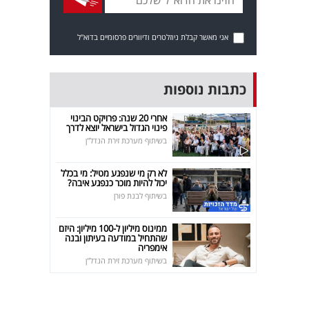
אני מאשר קבלת ניוזלטרים ודיוורים פרסומיים בדוא"ל
כתבות נוספות
אחרי 20 שנה: פרויקט הבינוי
פינוי הגדול בישראל יוצא לדרך
בשיתוף מערכת זירת הנדל"ן
לא רק מי שנפגע מטיל: מי בכלל
יכול להיות מוכר כנפגע איבה?
בשיתוף לבנת פורן
ממינוס מיליון ל-100 מיליון: היזם
שהתחיל במודעה בעיתון ובנה
אימפריה
בשיתוף מערכת זירת הנדל"ן