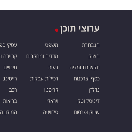
ערוצי תוכן
הנבחרת
משפט
עסקי ספ
השוק
מדדים ומחקרים
קריירה ו
תקשורת ומדיה
דעות
מינויים
כסף וצרכנות
רכילות עסקית
רייטינג
נדל"ן
קריפטו
רכב
דיגיטל וטק
ויראלי
בריאות
שיווק ופרסום
טלוויזיה
המילון ה