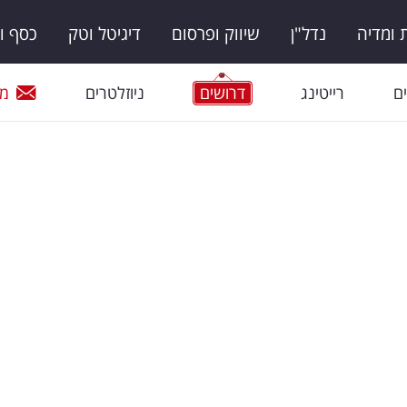
ומדיה
נדל"ן
שיווק ופרסום
דיגיטל וטק
כסף ו
ם
רייטינג
דרושים
ניוזלטרים
מי