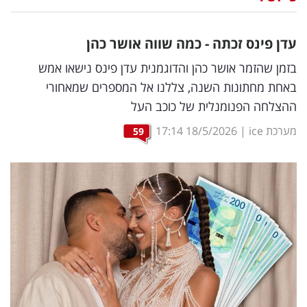
נדל"ן
עדן פינס זכתה - כמה שווה אושר כהן
דיגיטל
בזמן שהזמר אושר כהן והדוגמנית עדן פינס נישאו אמש
וטק
באחת מחתונות השנה, צללנו אל המספרים שמאחורי
ההצלחה הפנומנלית של כוכב העל
שיווק
ופרסום
מערכת ice
|
18/5/2026
17:14
59
משפט
מדדים
ומחקרים
דעות
רכילות
עסקית