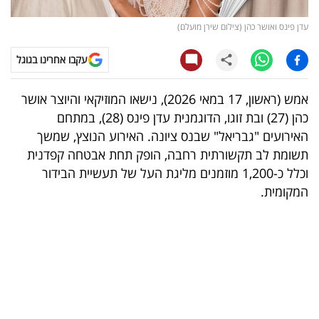
קריפטו
עדן פינס ואושר כהן (צילום שירן מועלם)
עקבו אחרינו בגוגל
ויראלי
טלוויזיה
אמש (ראשון, 17 במאי 2026), נישאו המוזיקאי והיוצר אושר
כהן (27) ובת זוגו, הדוגמנית עדן פינס (28), במתחם
עסקי
האירועים "גבריאל" שבנס ציונה. האירוע הנוצץ, שמשך
ספורט
תשומת לב תקשורתית רחבה, הופק תחת אבטחה קפדנית
וכלל כ-1,200 מוזמנים מליגת העל של תעשיית הבידור
קריירה
המקומית.
ולימודים
מינויים
רייטינג
רכב