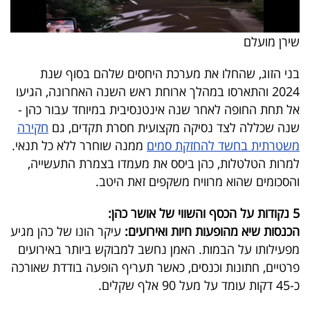
40
שירן מועלם
שיתופי
בני הזוג, שהחלו את מערכת היחסים שלהם בסוף שנת
פעולה
2024 והתארסו במהלך ארוחת ראש השנה האחרונה, הגיעו
אל תחת החופה לאחר שנה אינטנסיבית במיוחד עבור כהן -
שנה שכללה לצד נסיקה מקצועית חסרת תקדים, גם
חקירה
משטרתית בחשד להחזקת סמים
ממנה שוחרר ללא כל תנאי.
דרושים
למרות הטלטלות, כהן ביסס את מעמדו בצמרת התעשייה,
והסכומים שהוא מרוויח משקפים זאת היטב.
ניוזלטרים
5 נקודות על הכסף והשווי של אושר כהן:
הכנסות שיא מהופעות חיות ואירועים:
עיקר הונו של כהן מגיע
מייל
מפעילותו על הבמות. האמן נחשב למבוקש ביותר באירועים
אדום
פרטיים, חתונות וכנסים, כאשר תעריף הופעה בודדת שאורכה
כ-45 דקות עומד על מעל 90 אלף שקלים.