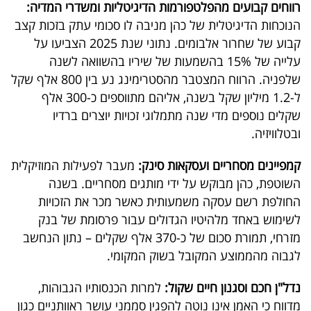
פרסמו
רווחים קבועים מהפלטפורמות הדיגיטליות ומשדרי המדיה:
הנוכחות הדיגיטלית של כהן מניבה לו סכומי עתק בזכות קצב
באייס
קבוע של שחרור אלבומים. נתוני שנת 2025 הצביעו על
עלייה של 15% בהשמעות של שיריו בהשוואה לשנה
עקבו
שלפניה. הרווח המצטבר מהסטרימינג נע בין 800 אלף שקל
אחרינו:
ל-1.2 מיליון שקל בשנה, אליהם מתווספים כ-300 אלף
שקלים נוספים מדי שנה מתמלוגי זכויות יוצרים ברדיו
ובטלוויזיה.
קמפיינים מסחריים ועסקאות סינק:
מעבר לפעילות המוזיקלית
השוטפת, כהן מבוקש על ידי מותגים מסחריים. בשנה
החולפת רשם עסקה משמעותית כאשר מכר את הזכויות
לשימוש באחד מלהיטיו הגדולים עבור פרסומת של בנק
מזרחי, תמורת סכום של כ-370 אלף שקלים – נתון הנחשב
לגבוה מהממוצע המקובל בשוק המקומי.
נדל"ן חכם וסגנון חיים שקול:
למרות הכנסותיו הגבוהות,
מדווח כי האמן אינו נוטה להפגין סממני עושר ראוותניים כגון