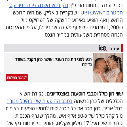
רכבי יוקרה. בתחום הנדל"ן,
כהן רכש השנה דירה בפרויקט
המגורים "UPTOWN"
שבקריית ביאליק, שם היה הרוכש
הראשון ואף הופיע באירוע ההשקה של הפרויקט מול
כ-1,200 מוזמנים - שיתוף פעולה שהניב לו, על פי ההערכות,
הנחה מסחרית משמעותית במחיר הנכס.
עוד ב-
רגע לפני חתונת הענק: אושר כהן מקבל בשורה
גדולה
לכתבה המלאה
שווי הון כולל וסבבי הופעות באצטדיונים:
נקודת השיא
הכלכלית של כהן נרשמה
בסבב ההופעות שלו בהיכל מנורה
בתל אביב. כהן מכר את כל הכרטיסים לחמש הופעות רצופות
מול קהל כולל של כ-50 אלף איש, מהלך שגרף הכנסות
גולמיות של מעל 17 מיליון שקלים, והותיר בידיו רווח נקי של