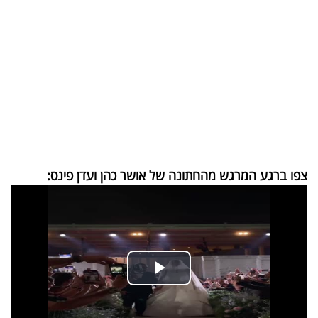
בריאות
תרבות
ופנאי
תיירות
TOP-
5
צפו ברגע המרגש מהחתונה של אושר כהן ועדן פינס:
המילון
הכלכלי
פודקאסט
40
UNDER