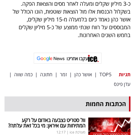
כ-3 מיליון שקלים ומעלה לאחר מסים והוצאות הפקה.
בשקלול הכנסות אלו מול הוצאות שוטפות, הונו הכולל של
אושר כהן נאמד כיום בלמעלה מ-15 מיליון שקלים,
המבוססים על רווח שנתי ממוצע של כ-5 מיליון שקלים
בחמש השנים האחרונות.
עקבו אחרינו
תגיות
TOP5
|
אושר כהן
|
זמר
|
חתונה
|
כמה שווה
|
עדן פינס
הכתבות החמות
וול סטריט נצבעה באדום על רקע
המתיחות עם איראן: מי בכל זאת עלתה?
מערכת ice
|
12:17
סיכום המסחר בוול סטריט