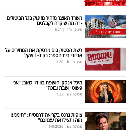
משרד האוצר מזהיר מזינוק בגל הביטולים
- זה מה שיקרה לקבלנים
איציק יצחקי
|
6:21
ידיעות השבוע בנדל"ן
רשת הסטוק בום מרסקת את המחירים על
אביזרי בית הספר: רק ב-1 שקל
מערכת ice
|
4:20
מיכל אנסקי חושפת בווידוי כואב: "אני
פשוט יושבת ובוכה"
מערכת ice
|
1:23
צופית גרנט בקריאה דרמטית: "תימנעו
מזה ותצילו את עצמכם"
מערכת ice
|
6/8/2026