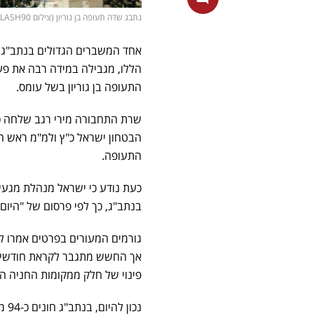
נתבג שדה תעופה בן גוריון (צילום Olivier Fitoussi/FLASH90)
אחד המשברים הגדולים בנתב"ג 
הללו, מגבילה במידה רבה את פע
התעופה בן גוריון בשל עומס.
שרת התחבורה מירי רגב שלחה כ
הבטחון ישראל כ"ץ ולמ"מ ראש המ
התעופה.
כעת נודע כי ישראל מנהלת מגע
בנתב"ג, כך לפי פרסום של "היו
גורמים המעורים בפרטים אמרו ל
אך החשש מתגבר לקראת חודשי ה
פינוי של חלק ממקומות החניה ה
נכו