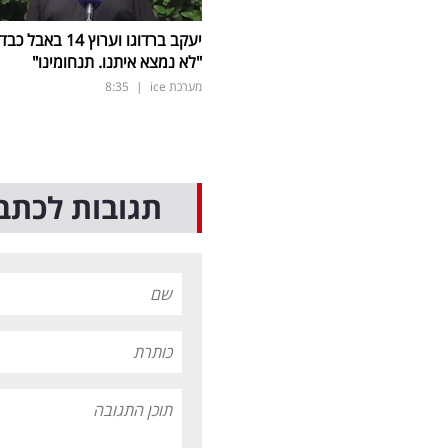
יעקב ברדוגו וערוץ 14 באבל כב
"לא נמצא איתנו. תנחומינו"
מערכת ice
|
8:35
תגובות לכתב