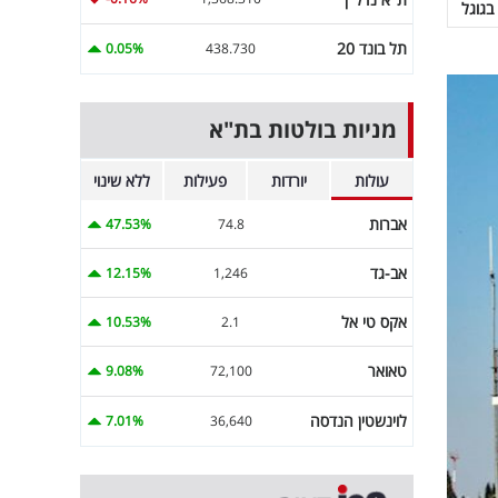
בגוגל
תל בונד 20
0.05%
438.730
מניות בולטות בת"א
עולות
יורדות
פעילות
ללא שינוי
אברות
47.53%
74.8
אב-גד
12.15%
1,246
אקס טי אל
10.53%
2.1
טאואר
9.08%
72,100
לוינשטין הנדסה
7.01%
36,640