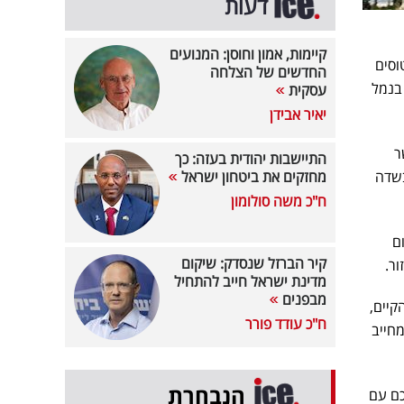
דעות
קיימות, אמון וחוסן: המנועים
וסים
החדשים של הצלחה
בנמל
עסקית
יאיר אבידן
ר
התיישבות יהודית בעזה: כך
בשדה
מחזקים את ביטחון ישראל
ח"כ משה סולומון
ם
קיר הברזל שנסדק: שיקום
ור.
מדינת ישראל חייב להתחיל
מבפנים
קיים,
ח"כ עודד פורר
חייב
הנבחרת
הסכם עם