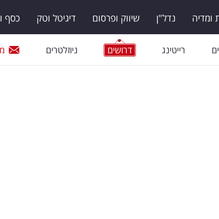
ומדיה
נדל"ן
שיווק ופרסום
דיגיטל וטק
כסף ו
ם
רייטינג
דרושים
ניוזלטרים
מי