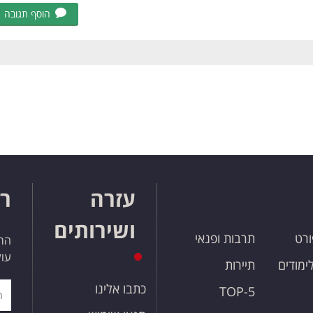
הוסף תגובה
עזרה
רו
ושירותים
ורט
תרבות ופנאי
הרש
עול
לימודים
תיירות
כתבו אלינו
TOP-5