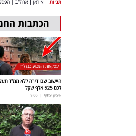
תגיות
איראן
|
ארה"ב
|
הפסק
הכתבות החמ
עסקאות השבוע בנדל"ן
היישוב שבו דירה ללא ממ"ד תעל
לכם 525 אלף שקל
איציק יצחקי
|
9:00