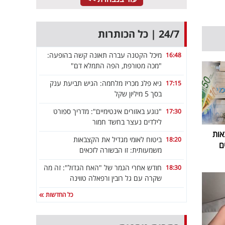
24/7 | כל הכותרות
מיכל הקטנה עברה תאונה קשה בהופעה:
16:48
"מכה מטורפת, הפה התמלא דם"
גיא פלג מכריז מלחמה: הגיש תביעת ענק
17:15
בסך 5 מיליון שקל
"נוגע באזורים אינטימיים": מדריך ספורט
17:30
לילדים נעצר בחשד חמור
אות
ביטוח לאומי מגדיל את הקצבאות
18:20
ם
משמעותית: זו הבשורה לזכאים
חודש אחרי הגמר של "האח הגדול": זה מה
18:30
שקרה עם גל רובין ורפאלה טווינה
כל החדשות