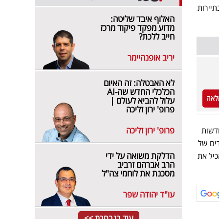
יירות
האלוף איבד שליטה:
מדוע מפקד פיקוד מרכז
חייב ללכת?
יריב אופנהיימר
לא האבטלה: זה האיום
הכלכלי החדש שה-AI
לאה
עלול להביא לעולם |
פרופ' ירון זליכה
פרופ' ירון זליכה
דשות
סדים של
הדלקת משואה על ידי
כיל את
הרב אברהם זרביב
מסכנת את לוחמי צה"ל
עו"ד יהודה שפר
עוד בנבחרת >>