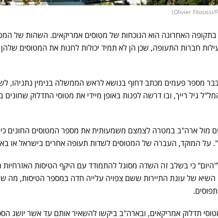
בתקופה האחרונה הוא הנוכחות של מטוסים אמריקאים. השהות של המט
ילות חברות התעופה, שכן הן לא תמיד יכולות לחנות את המטוסים שלהן 
בר מספר פעמים מכתב דחוף בנושא לראש הממשלה בנימין נתניהו, לש
ל"ל גיל רייך, ובו דרשה לפנות באופן מיידי את מטוסי התדלוק שחונים 
ים מול ארה"ב במטרה לצמצם משמעותית את מספר המטוסים החונים כיו
ם". על המוקד, העברה של המטוסים לשדות תעופה אחרים בישראל או באז
"היום" כי בשלב זה השדה מסוגל להתמודד עם היקף הטיסות האזרחיות ה
שיא של עונת התיירות ששם צפויה עלייה חדה במספר הטיסות, מה שמ
תפוסים.
ן להיום, בנתב"ג חונים כ-94 מטוסי תדלוק אמריקאים, ובארה"ב ביקשו להשאיר אותם עד אשר יושג 