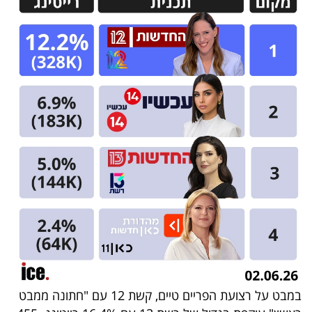
בריאות
תרבות
ופנאי
תיירות
TOP-
5
המילון
הכלכלי
פודקאסט
40
במבט על רצועת הפריים טיים, קשת 12 עם "חתונה ממבט
UNDER