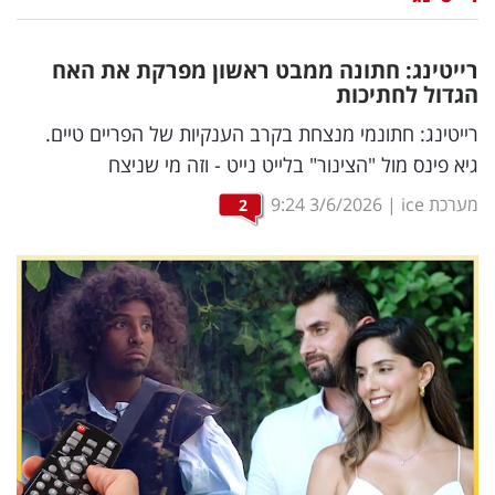
נדל"ן
רייטינג: חתונה ממבט ראשון מפרקת את האח
דיגיטל
הגדול לחתיכות
וטק
רייטינג: חתונמי מנצחת בקרב הענקיות של הפריים טיים.
גיא פינס מול "הצינור" בלייט נייט - וזה מי שניצח
שיווק
מערכת ice
|
3/6/2026
9:24
2
ופרסום
משפט
מדדים
ומחקרים
דעות
רכילות
עסקית