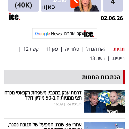
עקבו אחרינו
תגיות
האח הגדול
|
טלוויזיה
|
כאן 11
|
קשת 12
|
רייטינג
|
רשת 13
הכתבות החמות
דרמת ענק במכבי: משפחת רקנאטי מכרה
חצי ממניותיה ב-50 מיליון דולר
מערכת ice
|
16:09
אחרי 36 שנה: המפעל של תנובה נסגר,