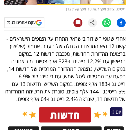
רייטינג (צילום מסך רשת 13, מסך קשת 12)
קריפטו
עקבו אחרינו בגוגל
ויראלי
אחרי שגופי השידור בישראל התחרו על הצופים הישראלים -
טלוויזיה
קשת 12 היא המנצחת הגדולה של הערב. אתמול (שלישי)
עסקי
ברצועת מהדורות החדשות, מככבת חדשות 12 במקום
הראשון עם 12.2% רייטינג ו-328 אלף צפיות. מיד אחריה
ספורט
במקום השלישי, נמצאת המהדורה המרכזית של חדשות 14,
קריירה
הפעם עם המגישה ליטל שמש, עם רייטינג של 6.9%
רייטינג ו-183 אלף צופים. במקום השלישי חדשות 13 עם
ולימודים
5% רייטינג ו-144 אלף צופים. סוגרת את הרשימה המהדורה
מינויים
של חדשות 11, שגרפה 2.4% רייטינג ו-64 אלף צופים.
רייטינג
רכב