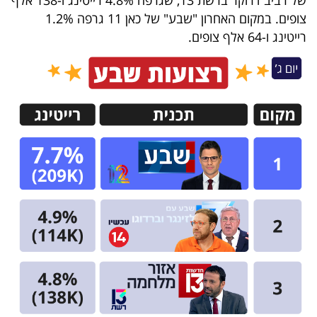
של רביב דרוקר ברשת 13, שגרפה 4.8% רייטינג ו-138 אלף
צופים. במקום האחרון "שבע" של כאן 11 גרפה 1.2%
רייטינג ו-64 אלף צופים.