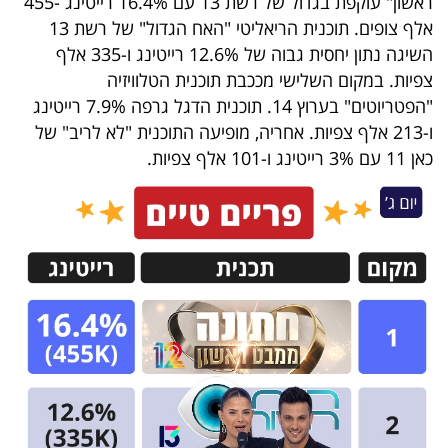
ראשון" עוקפת בגדול של רשת 13 עם 16.4% רייטינג -455
40
אלף צופים. תוכנית הריאליטי "האח הגדול" של רשת 13
השיגה נתון יחסית גבוה של 12.6% רייטינג ו-335 אלף
צפיות. במקום השלישי מככבת תוכנית הטלוויזיה
שיתופי
"הפטריוטים" בערוץ 14. תוכנית הדגל גרפה 7.9% רייטינג
פעולה
ו-213 אלף צפיות. אחריה, מופיעה התוכנית "לא לריב" של
כאן 11 עם 3% רייטינג ו-101 אלף צפיות.
דרושים
ניוזלטרים
מייל
אדום