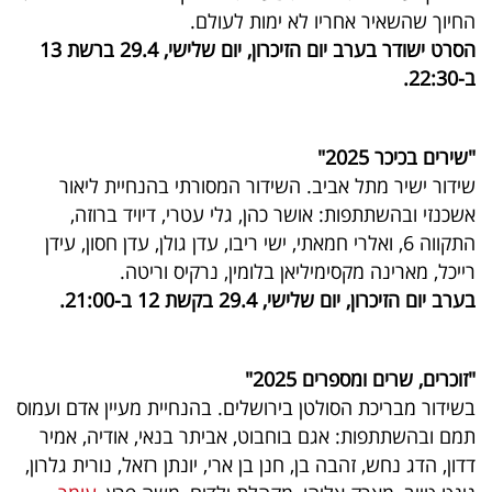
פרסמו
החיוך שהשאיר אחריו לא ימות לעולם.
באייס
הסרט ישודר בערב יום הזיכרון, יום שלישי, 29.4 ברשת 13
ב-22:30.
עקבו
אחרינו:
"שירים בכיכר 2025"
שידור ישיר מתל אביב. השידור המסורתי בהנחיית ליאור
אשכנזי ובהשתתפות: אושר כהן, גלי עטרי, דיויד ברוזה,
התקווה 6, ואלרי חמאתי, ישי ריבו, עדן גולן, עדן חסון, עידן
רייכל, מארינה מקסימיליאן בלומין, נרקיס וריטה.
בערב יום הזיכרון, יום שלישי, 29.4 בקשת 12 ב-21:00.
"זוכרים, שרים ומספרים 2025"
בשידור מבריכת הסולטן בירושלים. בהנחיית מעיין אדם ועמוס
תמם ובהשתתפות: אגם בוחבוט, אביתר בנאי, אודיה, אמיר
דדון, הדג נחש, זהבה בן, חנן בן ארי, יונתן רזאל, נורית גלרון,