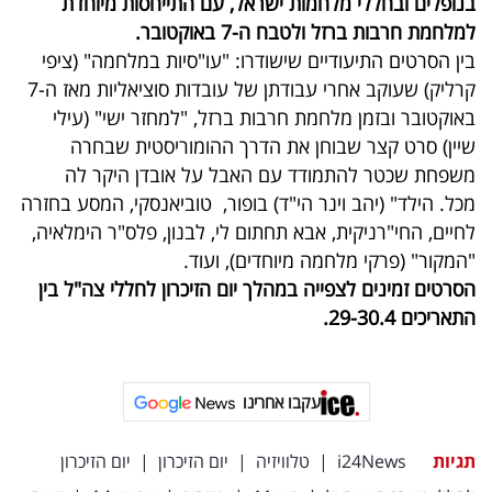
בנופלים ובחללי מלחמות ישראל, עם התייחסות מיוחדת
למלחמת חרבות ברזל ולטבח ה-7 באוקטובר.
בין הסרטים התיעודיים שישודרו: "עו"סיות במלחמה" (ציפי
קרליק) שעוקב אחרי עבודתן של עובדות סוציאליות מאז ה-7
באוקטובר ובזמן מלחמת חרבות ברזל, "למחזר ישי" (עילי
שיין) סרט קצר שבוחן את הדרך ההומוריסטית שבחרה
משפחת שכטר להתמודד עם האבל על אובדן היקר לה
מכל. הילד" (יהב וינר הי"ד) בופור, טוביאנסקי, המסע בחזרה
לחיים, החי"רניקית, אבא תחתום לי, לבנון, פלס"ר הימלאיה,
"המקור" (פרקי מלחמה מיוחדים), ועוד.
הסרטים זמינים לצפייה במהלך יום הזיכרון לחללי צה"ל בין
התאריכים 29-30.4.
עקבו אחרינו
תגיות
i24News
|
טלוויזיה
|
יום הזיכרון
|
יום הזיכרון