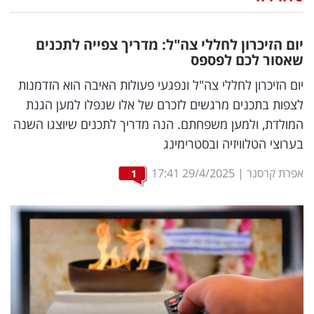
נדל"ן
יום הזיכרון לחללי צה"ל: מדריך צפייה לתכנים
דיגיטל
שאסור לכם לפספס
וטק
יום הזיכרון לחללי צה"ל ונפגעי פעולות האיבה הוא הזדמנות
לצפות בתכנים מרגשים לזכרם של אלו שנפלו למען הגנת
שיווק
המולדת, ולמען משפחתם. הנה מדריך לתכנים שיוצגו השנה
ופרסום
בערוצי הטלוויזיה ובסטרימינג
משפט
אפרת קרסנר
|
29/4/2025
17:41
1
מדדים
ומחקרים
דעות
רכילות
עסקית