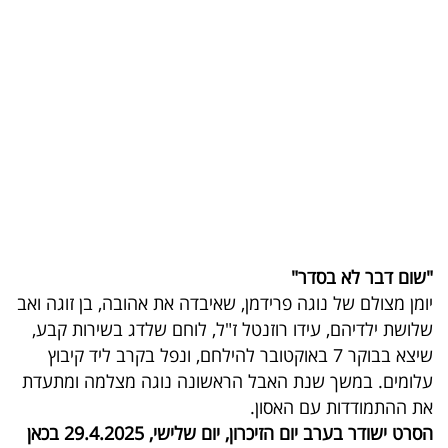
בריאות
תרבות
ופנאי
תיירות
TOP-
5
"שום דבר לא בסדר"
המילון
יומן מצולם של נוגה פרידמן, שאיבדה את אהובה, בן זוגה ואב
הכלכלי
שלושת ילדיהם, עידו רוזנטל ז"ל, לוחם שלדג בשירות קבע,
שיצא בבוקר 7 באוקטובר להילחם, ונפל בקרב ליד קיבוץ
פודקאסט
עלומים. במשך שנת האבל הראשונה נוגה מצלמה ומתעדת
40
את ההתמודדות עם האסון.
הסרט ישודר בערב יום הזיכרון, יום שלישי, 29.4.2025 בכאן
UNDER