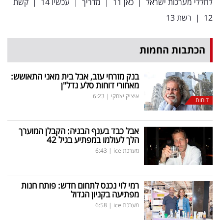
לחללי מערכות ישראל
|
כאן 11
|
מדריך
|
עכשיו 14
|
קשת
12
|
רשת 13
הכתבות החמות
בנק מזרחי עזב, אבל בית מאני התאושש:
מאחורי דוחות סלע נדל"ן
איציק יצחקי
|
6:23
דוחות
אבל כבד בענף הבניה: הקבלן המוערך
הלך לעולמו במפתיע בגיל 42
מערכת ice
|
6:43
רמי לוי נכנס לתחום חדש: פותח חנות
מפתיעה בקניון הגדול
מערכת ice
|
6:58