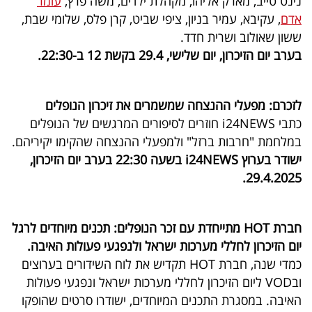
נינט טייב, מארק אליהו, מקהלת ילדים, משה פרץ,
עומר
אדם
, עקיבא, עמיר בניון, ציפי שביט, קרן פלס, שלומי שבת,
ששון שאולוב ושרית חדד.
בערב יום הזיכרון, יום שלישי, 29.4 בקשת 12 ב-22:30.
לזכרם: מפעלי ההנצחה שמשמרים את זיכרון הנופלים
כתבי i24NEWS חוזרים לסיפורים המרגשים של הנופלים
במלחמת "חרבות ברזל" ולמפעלי ההנצחה שהקימו יקיריהם.
ישודר בערוץ i24NEWS בשעה 22:30 בערב יום הזיכרון,
29.4.2025.
חברת HOT מתייחדת עם זכר הנופלים: תכנים מיוחדים לרגל
יום הזיכרון לחללי מערכות ישראל ולנפגעי פעולות האיבה.
כמדי שנה, חברת HOT תקדיש את לוח השידורים בערוצים
ובVOD ליום הזיכרון לחללי מערכות ישראל ונפגעי פעולות
האיבה. במסגרת התכנים המיוחדים, ישודרו סרטים שהופקו