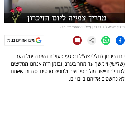
קריפטו
ויראלי
מדריך צפייה ליום הזיכרון (צילום shutterstock)
טלוויזיה
עקבו אחרינו בגוגל
עסקי
יום הזיכרון לחללי צה"ל ונפגעי פעולות האיבה יחל הערב
ספורט
(שלישי) ויימשך עד מחר בערב, ובזמן הזה אנחנו ממליצים
לכם להתיישב מול הטלוויזיה ולחפש סרטים וסדרות שאתם
קריירה
לא נחשפים אליהם ביום יום.
ולימודים
מינויים
רייטינג
רכב