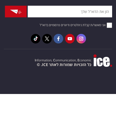
אני מאשר/ת קבלת ניוזלטרים ודיוורים פרסומיים בדוא"ל
I
nformation,
C
ommunication,
E
conomic
כל הזכויות שמורות לאתר ICE. ©