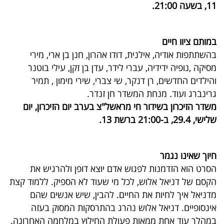
11, בשעה 21:00.
40
במותם ציוו חיים
שיתופי
בהשתתפות אודיה, אילנית, דודו אהרון, חנן בן ארי, מירי
פעולה
מסיקה ,נופיה ידידיה, עברי לידר, עדן בן זקן, עילי בוטנר
והילדים החדשים, רן דנקר, שי צברי, שירי מימון , תמיר
גרינברג ועוד. מנחת המשדר חן זנדר.
משדר הזיכרון בשידור חי מראשל"צ בערב יום הזיכרון, יום
דרושים
שלישי, 29.4, ב-21:00 ברשת 13.
ניוזלטרים
חיוך שאינו נגמר
הסרט הוא הזדמנות לפגוש אדם יוצא דופן ולהרגיש את
מייל
הקסם של דניאל אלוש, לכל מי שעוד לא הספיק. ללמוד קצת
אדום
מדניאל איך לחיות את החיים. להבין, שיש אנשים שהם
אינסופיים. דניאל אלוש נהרג בהתרסקות המסוק בעזה
במהלך עוד אחת ממאות פעולת החילוץ במלחמה האחרונה.