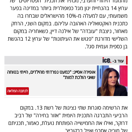
מהמגזר היהודי והערבי, מכתיר את תכנית "הפטריוטים" של
40
ערוץ 14 בהנחיית ינון מגל כפופולרית ביותר במדינה בפער
משמעותי, עם למעלה מ-10% מהישראלים שבחרו בה
כתכנית האקטואליה האהובה עליהם. במקום השני, הרחק
שיתופי
מאחור, ניצבת "עובדה" של אילנה דיין, כשאחריה במקום
פעולה
השלישי מדורגת "פגוש את העיתונות" של ערוץ 12 בהגשת
בן כספית ועמית סגל.
עוד ב-
דרושים
אופירה אסייג: "כמעט נפרדתי מהילדים, הייתי בטוחה
שאני הולכת למות"
ניוזלטרים
לכתבה המלאה
מייל
את הרשימה סוגרות שתי נציגות של רשת 13. במקום
אדום
הרביעי התברגה התכנית היומית "אזור בחירה" של רביב
דרוקר, ואילו את החמישייה הפותחת נועלת, כאמור, תכניתם
של מוריה אסרף ואייל ברקוביץ'.