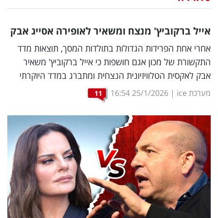
נדל"ן
אייל ברקוביץ' מנצח ומשאיר לאופירה אסייג אבק
דיגיטל
אחרי אחת הפרידות הגדולות בתולדות המסך, תוצאות מדד
וטק
התקשורת של מכון אגם חושפות כי אייל ברקוביץ' משאיר
אבק לאקסית הטלוויזיונית הנצחית ומתברג במדד היוקרתי
שיווק
ופרסום
מערכת ice
|
25/1/2026
16:54
11
משפט
מדדים
ומחקרים
דעות
רכילות
עסקית