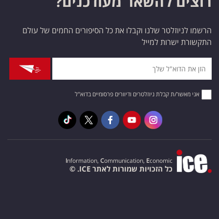
רוצים להשאר מעודכנים?
הרשמו לניוזלטר שלנו וקבלו את כל הסיפורים החמים של עולם
התקשורת ישרות למייל
אני מאשר/ת קבלת ניוזלטרים ודיוורים פרסומיים בדוא"ל
I
nformation,
C
ommunication,
E
conomic
כל הזכויות שמורות לאתר ICE. ©