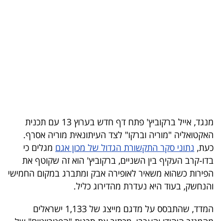
בריאות
תרבות
ופנאי
תיירות
TOP-
5
מנגד, אייל ברקוביץ' פתח דף חדש בערוץ 13 עם תכנית
האקטואליה "מוריה וברקו" לצד העיתונאית מוריה אסרף.
המילון
כעת,
נתוני סקר התקשורת הגדול של מכון אגם
מגלים כי
הכלכלי
בדו-קרב העקיף בין השניים, ברקוביץ' הוא זה שקוטף את
הפירות כשהוא משאיר לאופירה אבק ומתברג במקום החמישי
פודקאסט
והנחשק, בעוד היא נעדרת מהדירוג כליל.
40
המדד, שהתבסס על מדגם מייצג של 1,133 ישראלים
UNDER