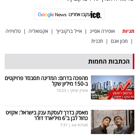
פרסמו
באייס
עקבו אחרינו
עקבו
תגיות
אופירה אסייג
|
אייל ברקוביץ'
|
אקטואליה
|
טלוויזיה
אחרינו:
|
מכון אגם
|
תכנית
הכתבות החמות
מהפכה בדרום: המדינה תסבסד פרויקטים
ב-150 מיליון שקל
איציק יצחקי
|
10:23
פרסום ראשון
מאסק בדרך לעסקת ענק בישראל: אקזיט
כחול לבן ב־6 מיליארד דולר
מערכת ice
|
7:31