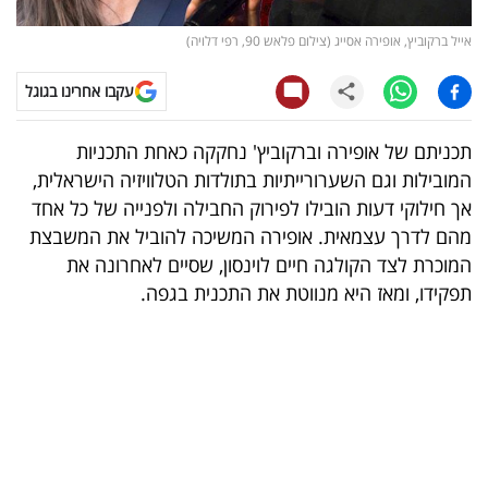
קריפטו
אייל ברקוביץ, אופירה אסייג (צילום פלאש 90, רפי דלויה)
עקבו אחרינו בגוגל
ויראלי
טלוויזיה
תכניתם של אופירה וברקוביץ' נחקקה כאחת התכניות
המובילות וגם השערורייתיות בתולדות הטלוויזיה הישראלית,
עסקי
אך חילוקי דעות הובילו לפירוק החבילה ולפנייה של כל אחד
ספורט
מהם לדרך עצמאית. אופירה המשיכה להוביל את המשבצת
המוכרת לצד הקולגה חיים לוינסון, שסיים לאחרונה את
קריירה
תפקידו, ומאז היא מנווטת את התכנית בגפה.
ולימודים
מינויים
רייטינג
רכב