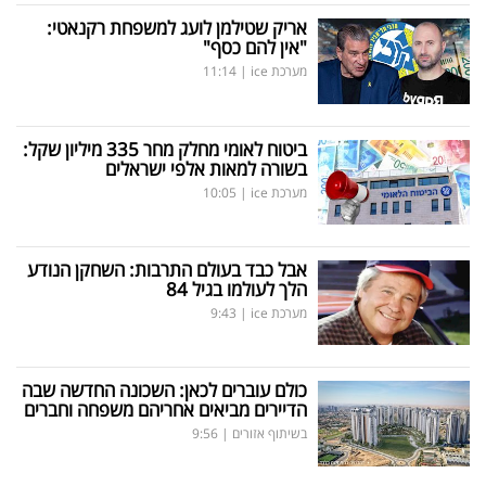
אריק שטילמן לועג למשפחת רקנאטי:
"אין להם כסף"
מערכת ice
|
11:14
ביטוח לאומי מחלק מחר 335 מיליון שקל:
בשורה למאות אלפי ישראלים
מערכת ice
|
10:05
אבל כבד בעולם התרבות: השחקן הנודע
הלך לעולמו בגיל 84
מערכת ice
|
9:43
כולם עוברים לכאן: השכונה החדשה שבה
הדיירים מביאים אחריהם משפחה וחברים
בשיתוף אזורים
|
9:56