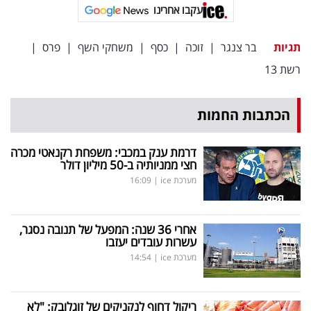
פרסמו
עקבו אחרינו
באייס
תגיות
בר צנגר
|
זוכה
|
כסף
|
משחקי השף
|
פרס
|
עקבו
רשת 13
אחרינו:
הכתבות החמות
דרמת ענק במכבי: משפחת רקנאטי מכרה
חצי ממניותיה ב-50 מיליון דולר
מערכת ice
|
16:09
אחרי 36 שנה: המפעל של תנובה נסגר,
עשרות עובדים יעזבו
מערכת ice
|
14:54
ריקול דחוף לנקניקים של זוגלובק: "לא