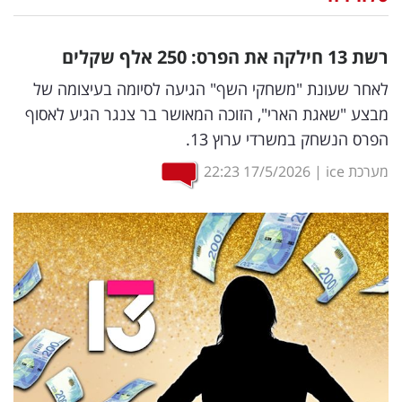
נדל"ן
רשת 13 חילקה את הפרס: 250 אלף שקלים
דיגיטל
לאחר שעונת "משחקי השף" הגיעה לסיומה בעיצומה של
וטק
מבצע "שאגת הארי", הזוכה המאושר בר צנגר הגיע לאסוף
הפרס הנשחק במשרדי ערוץ 13.
שיווק
ופרסום
מערכת ice
|
17/5/2026
22:23
משפט
מדדים
ומחקרים
דעות
רכילות
עסקית