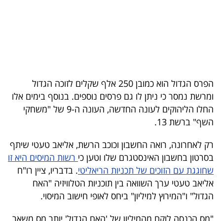
בריאות
תרבות
ופנאי
תיירות
הפרס הגדול הוא כמובן 250 אלף שקלים לזוכה הגדול
ומרשת נמסר כי ניתן לו גם פרסים נוספים. בנוסף בימים אלו
TOP-
החלו הליהוקים לעונה החדשה, העונה ה-9 של "משחקי
5
השף" ברשת 13.
המילון
רק לאחרונה, רואה החשבון וכוכב הרשת, אליאב טעטי שיתף
הכלכלי
בסרטון בחשבון האינסטגרם שלו וטען כי
רשות המיסים היא זו
שחוגגת עם הזוכים של תכניות הריאליטי
. בדבריו, ציין רו"ח
פודקאסט
אליאב טעטי ערך השוואה בין תוכניות הטלוויזיה "האח
הגדול" ו"המירוץ למיליון" ביחס לאופי חישוב המיסוי.
40
UNDER
"מס הכנסה לוקח מהמיליון של 'האח הגדול' יותר מס משאר