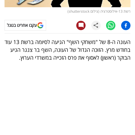
קריפטו
רשת 13-אילוסטרציה (צילום shutterstock)
עקבו אחרינו בגוגל
ויראלי
טלוויזיה
העונה ה-8 של "משחקי השף" הגיעה לסיומה ברשת 13 עוד
בחודש מרץ. הזוכה הגדול של העונה, השף בר צנגר הגיע
עסקי
הבוקר (ראשון) לאסוף את פרס הזכייה במשרדי הערוץ.
ספורט
קריירה
ולימודים
מינויים
רייטינג
רכב