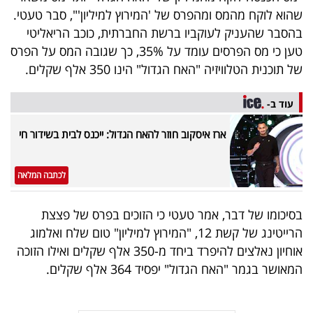
40
שהוא לוקח מהמס ומהפרס של 'המירוץ למיליון'", סבר טעטי.
בהסבר שהעניק לעוקביו ברשת החברתית, כוכב הריאליטי
טען כי מס הפרסים עומד על 35%, כך שגובה המס על הפרס
שיתופי
של תוכנית הטלוויזיה "האח הגדול" הינו 350 אלף שקלים.
פעולה
עוד ב-
ארז איסקוב חוזר להאח הגדול: ייכנס לבית בשידור חי
דרושים
לכתבה המלאה
ניוזלטרים
בסיכומו של דבר, אמר טעטי כי הזוכים בפרס של פצצת
הרייטינג של קשת 12, "המירוץ למיליון" טום שלח ואלמוג
מייל
אוחיון נאלצים להיפרד ביחד מ-350 אלף שקלים ואילו הזוכה
אדום
המאושר בגמר "האח הגדול" יפסיד 364 אלף שקלים.