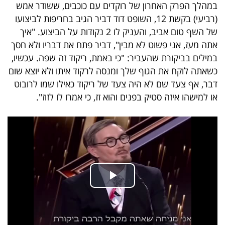
במהלך הפרק האחרון של רוקדים עם כוכבים, ששודר אמש
40
(רביעי) בקשת 12, השופט דוד דביר הגיב בחריפות לביצועו
של השף טום אביב, והעניק לו 2 נקודות על הביצוע. "איך
אתה מעז, אני פשוט לא מבין", דביר פתח את דבריו ולא חסך
שיתופי
במילים בביקורת שהעביר: "כי באמת, ריקוד זה שפה. עכשיו,
פעולה
כשאתה לוקח את הגוף שלך ומנסה לרקוד איתו ולא יוצא שום
דבר, אף צעד שם לא היה צעד של ריקוד כאילו שמו לרובוט
או למישהו איזה סטיק בפנים והוא זז, כי אמרו לו לזוז".
דרושים
ניוזלטרים
מייל
אדום