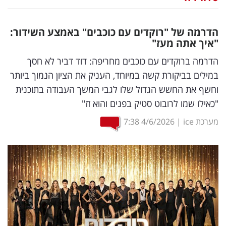
נדל"ן
הדרמה של "רוקדים עם כוכבים" באמצע השידור:
דיגיטל
"איך אתה מעז"
וטק
הדרמה ברוקדים עם כוכבים מחריפה: דוד דביר לא חסך
במילים בביקורת קשה במיוחד, העניק את הציון הנמוך ביותר
שיווק
וחשף את החשש הגדול שלו לגבי המשך העבודה בתוכנית
ופרסום
"כאילו שמו לרובוט סטיק בפנים והוא זז"
משפט
מערכת ice
|
4/6/2026
7:38
מדדים
ומחקרים
דעות
רכילות
עסקית