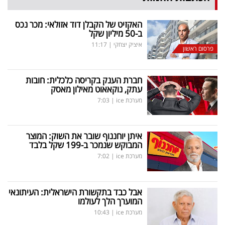
האקזיט של הקבלן דוד אזולאי: מכר נכס
ב-50 מיליון שקל
איציק יצחקי
|
11:17
פרסום ראשון
חברת הענק בקריסה כלכלית: חובות
עתק, נוקאאוט מאילון מאסק
מערכת ice
|
7:03
איתן יוחננוף שובר את השוק: המוצר
המבוקש שנמכר ב-199 שקל בלבד
מערכת ice
|
7:02
אבל כבד בתקשורת הישראלית: העיתונאי
המוערך הלך לעולמו
מערכת ice
|
10:43