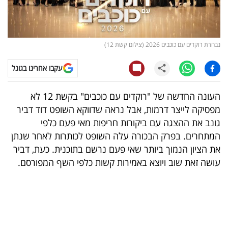
קריפטו
ויראלי
נבחרת רוקדים עם כוכבים 2026 (צילום קשת 12)
טלוויזיה
עקבו אחרינו בגוגל
עסקי
העונה החדשה של "רוקדים עם כוכבים" בקשת 12 לא
ספורט
מפסיקה לייצר דרמות, אבל נראה שדווקא השופט דוד דביר
גונב את ההצגה עם ביקורות חריפות מאי פעם כלפי
קריירה
המתחרים. בפרק הבכורה עלה השופט לכותרות לאחר שנתן
ולימודים
את הציון הנמוך ביותר שאי פעם נרשם בתוכנית. כעת, דביר
עושה זאת שוב ויוצא באמירות קשות כלפי השף המפורסם.
מינויים
רייטינג
רכב