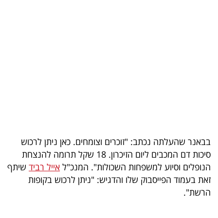
בריאות
תרבות
ופנאי
תיירות
TOP-
5
המילון
בבאנר שהעלתה נכתב: "זוכרים וצומחים. כאן ניתן לרכוש
הכלכלי
סיכות דם המכבים ליום הזיכרון. 18 שקל תרומה להנצחת
הנופלים וסיוע למשפחות השכולות". המנכ"ל
אייל רביד
שיתף
פודקאסט
זאת בעמוד הפייסבוק שלו והדגיש: "ניתן לרכוש בקופות
הרשת".
40
UNDER