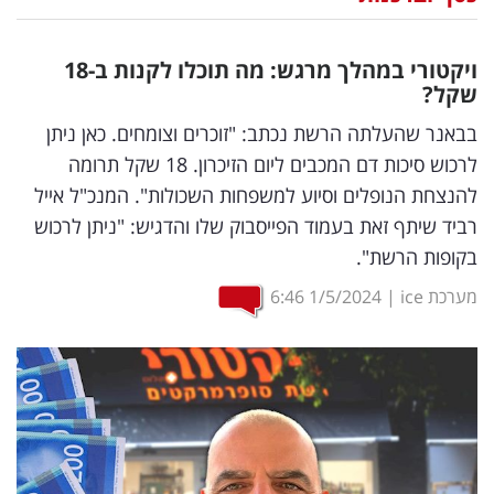
נדל"ן
ויקטורי במהלך מרגש: מה תוכלו לקנות ב-18
דיגיטל
שקל?
וטק
בבאנר שהעלתה הרשת נכתב: "זוכרים וצומחים. כאן ניתן
לרכוש סיכות דם המכבים ליום הזיכרון. 18 שקל תרומה
שיווק
להנצחת הנופלים וסיוע למשפחות השכולות". המנכ"ל אייל
ופרסום
רביד שיתף זאת בעמוד הפייסבוק שלו והדגיש: "ניתן לרכוש
בקופות הרשת".
משפט
מערכת ice
|
1/5/2024
6:46
מדדים
ומחקרים
דעות
רכילות
עסקית