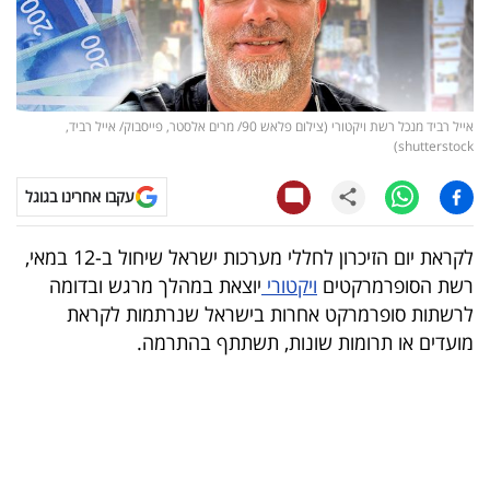
קריפטו
ויראלי
אייל רביד מנכל רשת ויקטורי (צילום פלאש 90/ מרים אלסטר, פייסבוק/ אייל רביד,
טלוויזיה
shutterstock)
עסקי
עקבו אחרינו בגוגל
ספורט
לקראת יום הזיכרון לחללי מערכות ישראל שיחול ב-12 במאי,
קריירה
רשת הסופרמרקטים
ויקטורי
יוצאת במהלך מרגש ובדומה
לרשתות סופרמרקט אחרות בישראל שנרתמות לקראת
ולימודים
מועדים או תרומות שונות, תשתתף בהתרמה.
מינויים
רייטינג
רכב