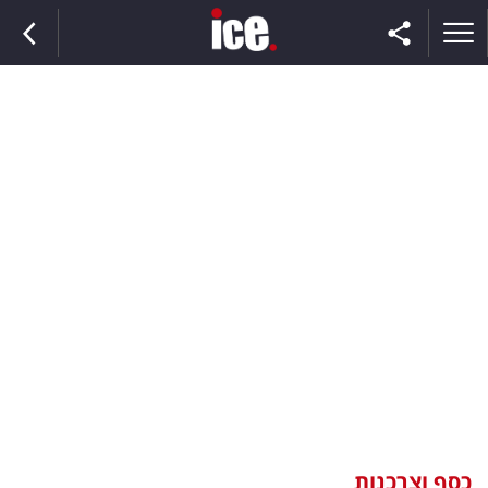
ראשי
הנבחרת
השוק
תקשורת
ומדיה
כסף
וצרכנות
כסף וצרכנות