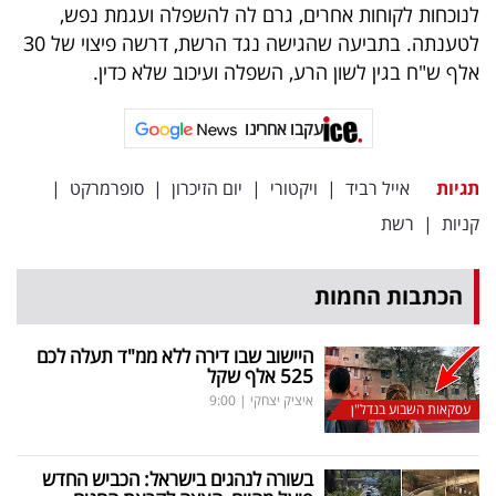
פרסמו
לנוכחות לקוחות אחרים, גרם לה להשפלה ועגמת נפש,
לטענתה. בתביעה שהגישה נגד הרשת, דרשה פיצוי של 30
באייס
אלף ש"ח בגין לשון הרע, השפלה ועיכוב שלא כדין.
עקבו
עקבו אחרינו
אחרינו:
תגיות
אייל רביד
|
ויקטורי
|
יום הזיכרון
|
סופרמרקט
|
קניות
|
רשת
הכתבות החמות
היישוב שבו דירה ללא ממ"ד תעלה לכם
525 אלף שקל
איציק יצחקי
|
9:00
עסקאות השבוע בנדל"ן
בשורה לנהגים בישראל: הכביש החדש