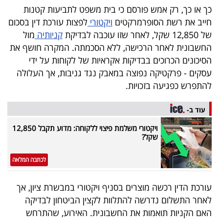
40
כך או כך, רק אמש פורסם כי בית משפט לתביעות קטנות
חייב את רשת הסופרמרקטים
ויקטורי
לפצות עורכת דין בסכום
של 12,850 שקל, לאחר שזו עוכבה לבדיקת
קניותיה
מול
שיתופי
החשבונית לאחר הרכישה, ללא הסכמתה. המקרה חושף את
הסיכונים הכרוכים בבדיקות אקראיות של לקוחות על ידי
פעולה
עסקים - פרקטיקה נפוצה במאבק נגד גניבות, אך העלולה
להתפרש כפגיעה בזכויות.
דרושים
עוד ב-
ויקטורי משלמת פיצוי ללקוחה: מדוע תקבל 12,850
ניוזלטרים
שקל?
לכתבה המלאה
מייל
אדום
עורכת הדין רכשה מוצרים בסניף ויקטורי במבשרת ציון, אך
לאחר התשלום נדרשה להתלוות לקצין הביטחון לבדיקה
האם הקניות תואמות את החשבונית. האירוע, שהתרחש