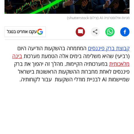
קריפטו
מניות-אילוסטרציה AI (צילום shutterstock)
ויראלי
עקבו אחרינו בגוגל
טלוויזיה
קבוצת ברק פיננסים
המתמחה בהשקעות הודיעה היום
עסקי
(רביעי) שהיא משלימה בימים אלה הטמעת מערכות
בינה
ספורט
מלאכותית
במערכותיה הקיימות. מהלך זה יהפוך את ברק
פיננסים לאחת מחברות ההשקעות הראשונות בישראל
קריירה
שמיישמות AI לבניית מודלי השקעות עבור לקוחותיה.
ולימודים
מינויים
רייטינג
רכב