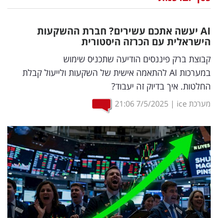
נדל"ן
AI
יעשה אתכם עשירים? חברת ההשקעות
דיגיטל
הישראלית עם הכרזה היסטורית
וטק
קבוצת ברק פיננסים הודיעה שתכניס שימוש
במערכות AI להתאמה אישית של השקעות ולייעול קבלת
שיווק
החלטות. איך בדיוק זה יעבוד?
ופרסום
מערכת ice
|
7/5/2025
21:06
משפט
מדדים
ומחקרים
דעות
רכילות
עסקית