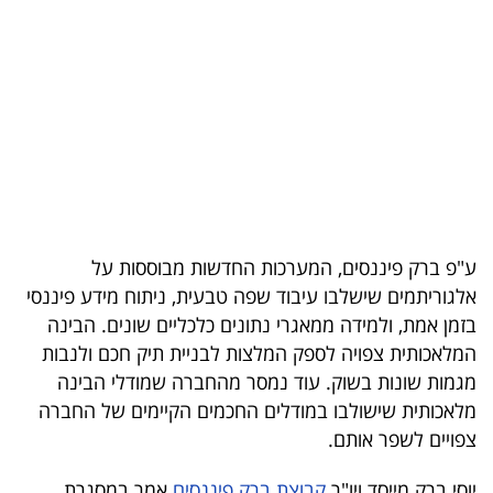
בריאות
תרבות
ופנאי
תיירות
TOP-
5
ע"פ ברק פיננסים, המערכות החדשות מבוססות על
אלגוריתמים שישלבו עיבוד שפה טבעית, ניתוח מידע פיננסי
המילון
בזמן אמת, ולמידה ממאגרי נתונים כלכליים שונים. הבינה
הכלכלי
המלאכותית צפויה לספק המלצות לבניית תיק חכם ולנבות
מגמות שונות בשוק. עוד נמסר מהחברה שמודלי הבינה
פודקאסט
מלאכותית שישולבו במודלים החכמים הקיימים של החברה
צפויים לשפר אותם.
40
UNDER
יוסי ברק מייסד ויו"ר
קבוצת ברק פיננסים
אמר במסגרת