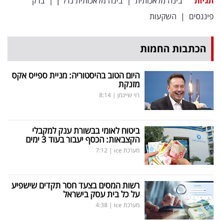
תגיות
בינה מלאכותית
|
בינה מלאכותית נדל"ן
|
ברק
פיננסים
|
השקעות
הכתבות החמות
היום הטוב בהיסטוריה: מניית ספייס אקס
מזנקת
רוי שיינמן
|
8:14
ביטוח לאומי בבשורת ענק למקבלי
הקצבאות: הכסף יעבור בעוד 3 ימים
מערכת ice
|
7:12
רשות המסים בצעד חסר תקדים שישפיע
על כל בית עסק בישראל
מערכת ice
|
4:38