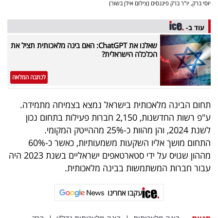
פרסמו
יוסי ברק, יו"ר ברק פיננסים (צילום אילן בשור)
באייס
עוד ב-
עקבו
שאלנו את ChatGPT: האם בינה מלאכותית תציל את
הכלכלה הישראלית?
אחרינו:
לכתבה המלאה
תחום הבינה מלאכותית בישראל נמצא בצמיחה מתמידה.
ע"פ רשות החדשנות, 2,150 חברות פעילות בתחום נכון
לשנת 2024, והן מהוות כ-25% מההייטק המקומי.
התחום מושך אליו השקעות משמעותיות, כאשר כ-60%
מההון שגויס על ידי סטארטאפים ישראליים בשנת 2023 היה
עבור חברות המשתמשות בבינה מלאכותית.
עקבו אחרינו