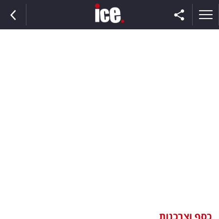
ראשי
הנבחרת
השוק
תקשורת
ומדיה
כסף
וצרכנות
כסף וצרכנות