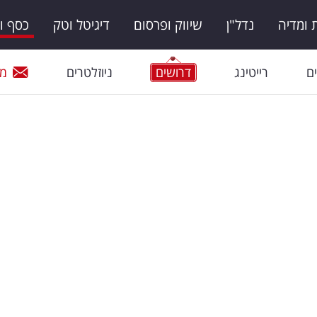
ומדיה
נדל"ן
שיווק ופרסום
דיגיטל וטק
כסף ו
ם
רייטינג
דרושים
ניוזלטרים
מי