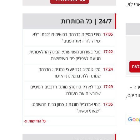
י לוי,
24/7 | כל הכותרות
מירי מסיקה בדרמה רפואית מורכבת: "לא
17:05
יכולה להזיז את הפנים"
גוגל בשדרוג משמעותי: הבינה המלאכותית
17:22
מגיעה לאפליקציה השימושית
לאה
טלי גוטליב נגד יועצי נתניהו: הדרמה
17:24
שמתחוללת במפלגת הליכוד
כבר לא רק טויוטה: מותגי הרכבים הסיניים
לצד חמוצים ו-2 פיתות לבחירה –
17:29
שכובשים את העולם
אריזות חומיקס,
רומי אברג'יל חוגגת ניצחון בבית המשפט:
17:35
"יצאתי זכאית"
כל החדשות