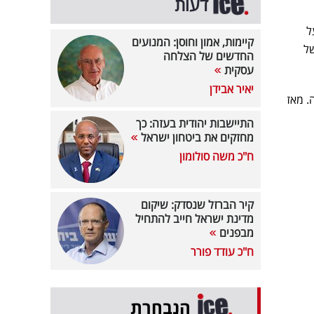
דעות
ל
קיימות, אמון וחוסן: המנועים
האוכל של
החדשים של הצלחה
עסקית
יאיר אבידן
 קלוריות בלבד למנה. מאז
התיישבות יהודית בעזה: כך
מחזקים את ביטחון ישראל
ח"כ משה סולומון
קיר הברזל שנסדק: שיקום
מדינת ישראל חייב להתחיל
מבפנים
ח"כ עודד פורר
הנבחרת