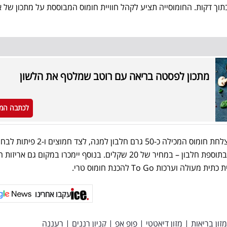
וך דקות. החומוסייה תציע לקהל חוויית חומוס המבוססת על מתכון של אב
מתכון לפסטה בריאה עם רוטב שמלטף את הלשון
לכתבה המ
במסגרת הפעילות במקום תוצע צלחת חומוס המכילה כ-50 גרם חלבון למנה, 
ללא גלוטן, כוסמין או פיתת PRO בתוספת חלבון – במחיר של 20 שקלים. בנוסף יימכרו במקום גם 
וערכות To Go להכנת חומוס טרי.
עקבו אחרינו
מזון בריאות
|
מזון דיאטטי
|
פופ אפ
|
קניון רננים
|
רעננה