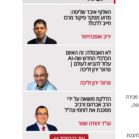
האלוף איבד שליטה:
מדוע מפקד פיקוד מרכז
חייב ללכת?
יריב אופנהיימר
לא האבטלה: זה האיום
הכלכלי החדש שה-AI
עלול להביא לעולם |
פרופ' ירון זליכה
פרופ' ירון זליכה
מכירה
הדלקת משואה על ידי
הרב אברהם זרביב
טה,
מסכנת את לוחמי צה"ל
עו"ד יהודה שפר
להכנת
עוד בנבחרת >>