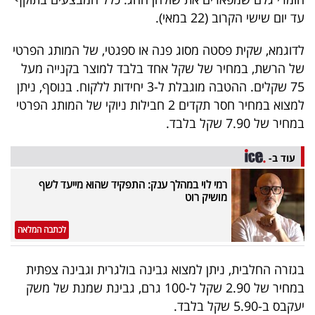
40
עד יום שישי הקרוב (22 במאי).
לדוגמא, שקית פסטה מסוג פנה או ספגטי, של המותג הפרטי
שיתופי
של הרשת, במחיר של שקל אחד בלבד למוצר בקנייה מעל
75 שקלים. ההטבה מוגבלת ל-3 יחידות ללקוח. בנוסף, ניתן
פעולה
למצוא במחיר חסר תקדים 2 חבילות ניוקי של המותג הפרטי
במחיר של 7.90 שקל בלבד.
דרושים
עוד ב-
רמי לוי במהלך ענק: התפקיד שהוא מייעד לשף
ניוזלטרים
מושיק רוט
לכתבה המלאה
מייל
אדום
בגזרה החלבית, ניתן למצוא גבינה בולגרית וגבינה צפתית
במחיר של 2.90 שקל ל-100 גרם, גבינת שמנת של משק
יעקבס ב-5.90 שקל בלבד.