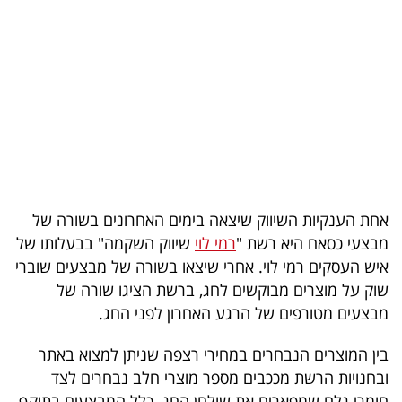
בריאות
תרבות
ופנאי
תיירות
TOP-
5
אחת הענקיות השיווק שיצאה בימים האחרונים בשורה של
מבצעי כסאח היא רשת "
רמי לוי
שיווק השקמה" בבעלותו של
המילון
איש העסקים רמי לוי. אחרי שיצאו בשורה של מבצעים שוברי
הכלכלי
שוק על מוצרים מבוקשים לחג, ברשת הציגו שורה של
מבצעים מטורפים של הרגע האחרון לפני החג.
פודקאסט
בין המוצרים הנבחרים במחירי רצפה שניתן למצוא באתר
40
ובחנויות הרשת מככבים מספר מוצרי חלב נבחרים לצד
UNDER
חומרי גלם שמפארים את שולחן החג. כלל המבצעים בתוקף