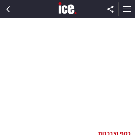
ראשי
הנבחרת
השוק
תקשורת
ומדיה
כסף
וצרכנות
כסף וצרכנות