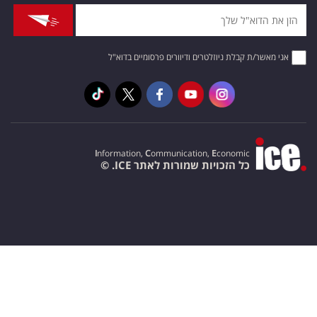
אני מאשר/ת קבלת ניוזלטרים ודיוורים פרסומיים בדוא"ל
I
nformation,
C
ommunication,
E
conomic
כל הזכויות שמורות לאתר ICE. ©