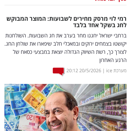
נדל"ן
רמי לוי מרסק מחירים לשבועות: המוצר המבוקש
דיגיטל
לחג בשקל אחד בלבד
וטק
ברחבי ישראל יחגגו מחר בערב את חג השבועות. השולחנות
יקושטו בצמחים ירוקים ובמאכלי חלב שיפארו את שולחן החג.
שיווק
לצורך כך, רשת השיווק הגדולה יוצאת במבצעי כסאח של
ופרסום
הרגע האחרון
משפט
מערכת ice
|
20/5/2026
20:12
מדדים
ומחקרים
דעות
רכילות
עסקית