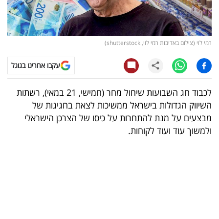
קריפטו
ויראלי
רמי לוי (צילום באדיבות רמי לוי, shutterstock)
טלוויזיה
עקבו אחרינו בגוגל
עסקי
לכבוד חג השבועות שיחול מחר (חמישי, 21 במאי), רשתות
ספורט
השיווק הגדולות בישראל ממשיכות לצאת בחגיגות של
מבצעים על מנת להתחרות על כיסו של הצרכן הישראלי
קריירה
ולמשוך עוד ועוד לקוחות.
ולימודים
מינויים
רייטינג
רכב