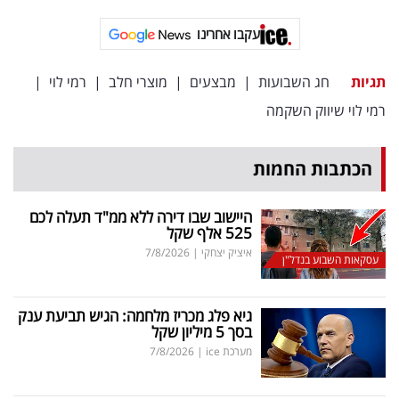
פרסמו
באייס
עקבו אחרינו
עקבו
תגיות
חג השבועות
|
מבצעים
|
מוצרי חלב
|
רמי לוי
|
אחרינו:
רמי לוי שיווק השקמה
הכתבות החמות
היישוב שבו דירה ללא ממ"ד תעלה לכם
525 אלף שקל
איציק יצחקי
|
7/8/2026
עסקאות השבוע בנדל"ן
גיא פלג מכריז מלחמה: הגיש תביעת ענק
בסך 5 מיליון שקל
מערכת ice
|
7/8/2026