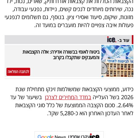
הקצבאות הכוללות את קצבאות אזרח ותיק, שארים, נכות, ילד
40
נכה, שירותים מיוחדים לנכים קשים, ניידות, נפגעי עבודה,
מזונות, שיקום, סיעוד ואסירי ציון. בנוסף, גם תשלומים לנפגעי
פעולות איבה צפויים להיות מועברים במועד זה.
שיתופי
פעולה
עוד ב-
ביטוח לאומי בבשורה אדירה: אלה הקצבאות
והמענקים שתקבלו בקרוב
דרושים
לכתבה המלאה
ניוזלטרים
כידוע, ממוצעי הקצבאות שמשולמות זינקו מתחילת שנת
2026 בשל העלייה
במדד המחירים לצרכן
בשיעור של עד
2.64%. סכום הקצבה הממוצעת של כלל סוגי הקצבאות
מייל
לאחר העדכון האחרון הוא כ-5,280 שקל.
אדום
עקבו אחרינו