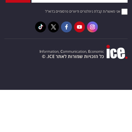
אני מאשר/ת קבלת ניוזלטרים ודיוורים פרסומיים בדוא"ל
I
nformation,
C
ommunication,
E
conomic
כל הזכויות שמורות לאתר ICE. ©