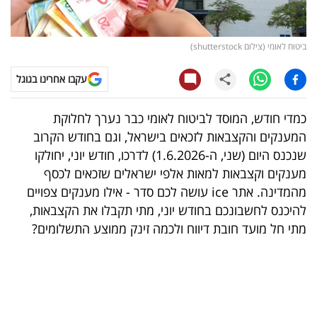
קריפטו
ביטוח לאומי (צילום shutterstock)
ויראלי
עקבו אחרינו בגוגל
טלוויזיה
כמדי חודש, המוסד לביטוח לאומי כבר נערך לחלוקת
עסקי
המענקים והקצבאות לזכאים בישראל, וגם בחודש הקרוב
ספורט
שנכנס היום (שני, ה-1.6.2026) לדרכו, חודש יוני, יחולקו
מענקים וקצבאות למאות אלפי ישראלים שזכאים לכסף
קריירה
מהמדינה. אתר ice עושה לכם סדר - אילו מענקים צפויים
ולימודים
להיכנס לחשבונכם בחודש יוני, מתי תקבלו את הקצבאות,
מתי חל מועד חובת דיווח ולכמה זינק ממוצע התשלומים?
מינויים
רייטינג
רכב