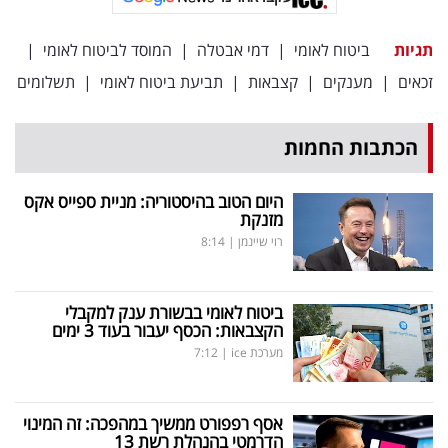
פרסמו
באייס
תגיות
ביטוח לאומי
|
דמי אבטלה
|
המוסד לביטוח לאומי
|
זכאים
|
מענקים
|
קצבאות
|
תביעת ביטוח לאומי
|
תשלומים
עקבו
אחרינו:
הכתבות החמות
היום הטוב בהיסטוריה: מניית ספייס אקס
מזנקת
רוי שיינמן
|
8:14
ביטוח לאומי בבשורת ענק למקבלי
הקצבאות: הכסף יעבור בעוד 3 ימים
מערכת ice
|
7:12
אסף רפפורט ממשיך במהפכה: זה המינוי
הדרמטי בהנהלת רשת 13