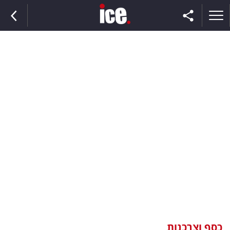
ראשי
הנבחרת
השוק
תקשורת
ומדיה
כסף
וצרכנות
כסף וצרכנות